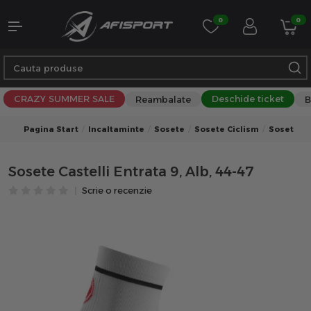
0
0
CRAZY SUMMER SALE
Deschide ticket
Reambalate
B
Pagina Start
Incaltaminte
Sosete
Sosete Ciclism
Sosete Ci
Sosete Castelli Entrata 9, Alb, 44-47
Scrie o recenzie