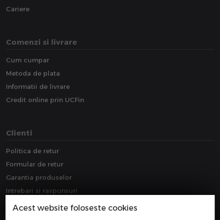
Cariere
Comenzi si livrare
Cum cumpar
Metoda de plata
Informatii de livrare
Credit online prin UCFin
Clienti
Politica de retur
Formular de retur
Garantia produselor
Intrebari si raspunsuri
Downloads
Acest website foloseste cookies
Extragarantie