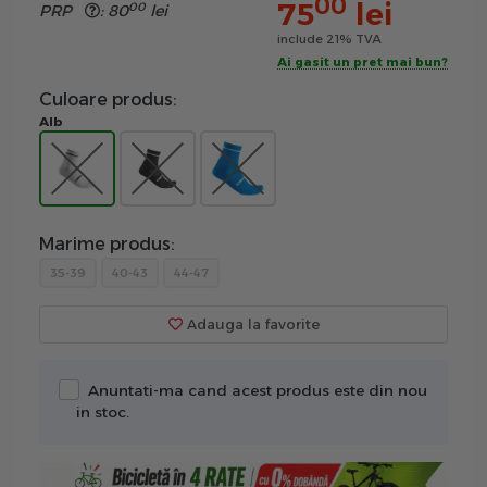
00
75
lei
00
PRP
:
80
lei
include 21% TVA
Ai gasit un pret mai bun?
Culoare produs:
Alb
Marime produs:
35-39
40-43
44-47
Adauga la favorite
Anuntati-ma cand acest produs este din nou
in stoc.