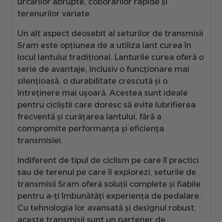
urcărilor abrupte, coborârilor rapide și
terenurilor variate.
Un alt aspect deosebit al seturilor de transmisii
Sram este opțiunea de a utiliza lant curea în
locul lantului tradițional. Lanturile curea oferă o
serie de avantaje, inclusiv o funcționare mai
silențioasă, o durabilitate crescută și o
întreținere mai ușoară. Acestea sunt ideale
pentru cicliștii care doresc să evite lubrifierea
frecventă și curățarea lantului, fără a
compromite performanța și eficiența
transmisiei.
Indiferent de tipul de ciclism pe care îl practici
sau de terenul pe care îl explorezi, seturile de
transmisii Sram oferă soluții complete și fiabile
pentru a-ți îmbunătăți experiența de pedalare.
Cu tehnologia lor avansată și designul robust,
aceste transmisii sunt un partener de