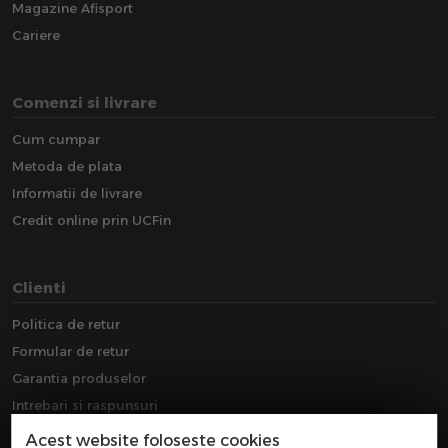
Magazine Afisport
Cariere
Comenzi si livrare
Cum cumpar
Metoda de plata
Informatii de livrare
Credit online prin UCFin
Clienti
Politica de retur
Formular de retur
Garantia produselor
Intrebari si raspunsuri
Downloads
Acest website foloseste cookies