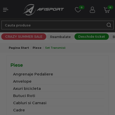
0
0
CRAZY SUMMER SALE
Deschide ticket
Reambalate
B
Pagina Start
Piese
Set Transmisii
Piese
Angrenaje Pedaliere
Anvelope
Axuri bicicleta
Butuci Roti
Cabluri si Camasi
Cadre