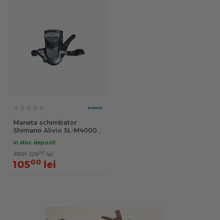
Maneta schimbator
Shimano Alivio SL-M4000
Stanga 3 viteze
in stoc depozit
00
PRP:
126
lei
00
105
lei