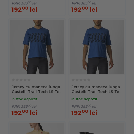
00
00
PRP:
383
lei
PRP:
383
lei
00
00
192
lei
192
lei
Jersey cu maneca lunga
Jersey cu maneca lunga
Castelli Trail Tech LS Tee,
Castelli Trail Tech LS Tee,
Albastru/Negru, XL
Albastru/Negru, XXL
in stoc depozit
in stoc depozit
00
00
PRP:
383
lei
PRP:
383
lei
00
00
192
lei
192
lei