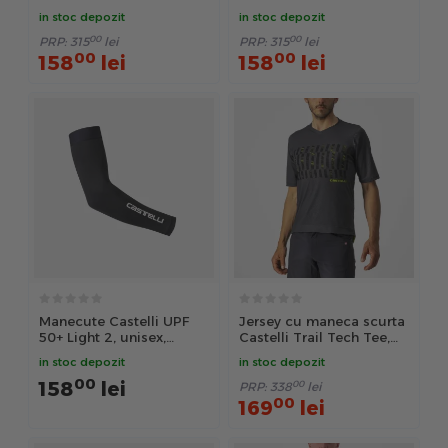
in stoc depozit
in stoc depozit
00
00
PRP:
315
lei
PRP:
315
lei
00
00
158
lei
158
lei
Manecute Castelli UPF
Jersey cu maneca scurta
50+ Light 2, unisex,
Castelli Trail Tech Tee,
negru, L
Antracit/Galben Fluo, M
in stoc depozit
in stoc depozit
00
158
lei
00
PRP:
338
lei
00
169
lei