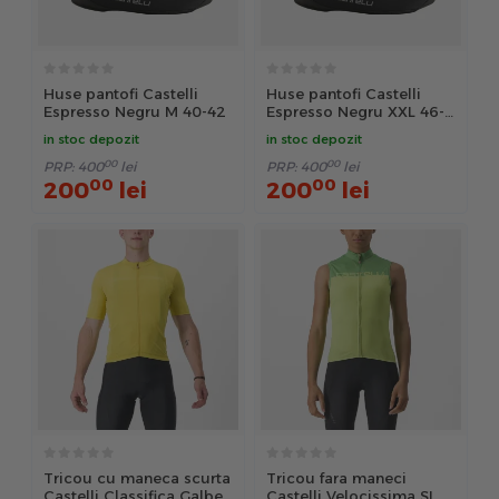
Huse pantofi Castelli
Huse pantofi Castelli
Espresso Negru M 40-42
Espresso Negru XXL 46-
48
in stoc depozit
in stoc depozit
00
00
PRP:
400
lei
PRP:
400
lei
00
00
200
lei
200
lei
Tricou cu maneca scurta
Tricou fara maneci
Castelli Classifica Galben
Castelli Velocissima SL