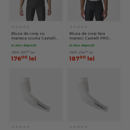
Bluza de corp cu
Bluza de corp fara
maneca scurta Castelli
maneci Castelli PRO
Core Seamless SS Negru
Mesh 2.0 SL Alb XXL
in stoc depozit
in stoc depozit
S/M
00
00
PRP:
351
lei
PRP:
234
lei
00
00
176
lei
187
lei