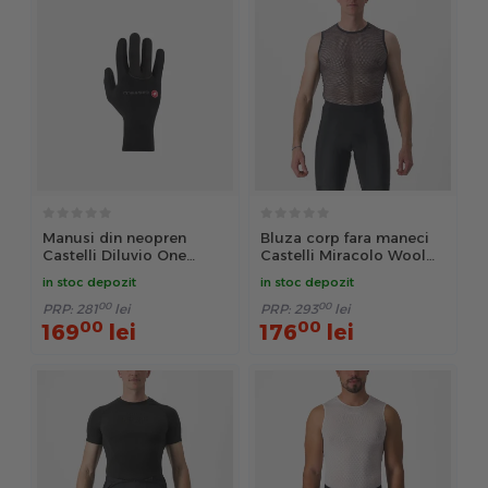
Manusi din neopren
Bluza corp fara maneci
Castelli Diluvio One
Castelli Miracolo Wool
Negru S
SL Gri S
in stoc depozit
in stoc depozit
00
00
PRP:
281
lei
PRP:
293
lei
00
00
169
lei
176
lei