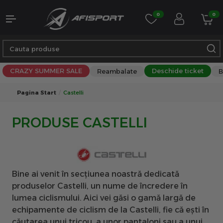
0
0
CRAZY SUMMER SALE
Deschide ticket
Reambalate
B
Pagina Start
Castelli
PRODUSE CASTELLI
Bine ai venit în secțiunea noastră dedicată
produselor Castelli, un nume de încredere în
lumea ciclismului. Aici vei găsi o gamă largă de
echipamente de ciclism de la Castelli, fie că ești în
căutarea unui tricou, a unor pantaloni sau a unui