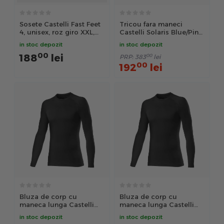
Sosete Castelli Fast Feet
Tricou fara maneci
4, unisex, roz giro XXL,
Castelli Solaris Blue/Pink
44-47
S
in stoc depozit
in stoc depozit
00
188
lei
00
PRP:
383
lei
00
192
lei
Bluza de corp cu
Bluza de corp cu
maneca lunga Castelli
maneca lunga Castelli
Seamless Base Layer LS,
Seamless Base Layer LS,
in stoc depozit
in stoc depozit
Negru, L/XL
Negru, S/M