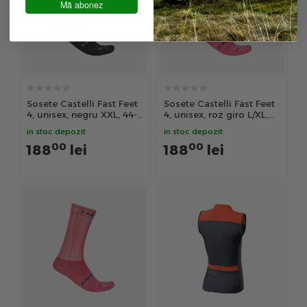
Mă abonez
Sosete Castelli Fast Feet
Sosete Castelli Fast Feet
4, unisex, negru XXL, 44-
4, unisex, roz giro L/XL,
47
40-43
in stoc depozit
in stoc depozit
00
00
188
lei
188
lei