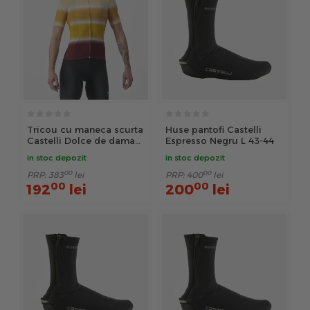
Tricou cu maneca scurta
Huse pantofi Castelli
Castelli Dolce de dama
Espresso Negru L 43-44
Galben/Visiniu M
in stoc depozit
in stoc depozit
00
00
PRP:
383
lei
PRP:
400
lei
00
00
192
lei
200
lei