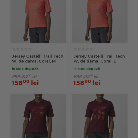
Jersey Castelli Trail Tech
Jersey Castelli Trail Tech
W, de dama, Corai, M
W, de dama, Corai, L
in stoc depozit
in stoc depozit
00
00
PRP:
315
lei
PRP:
315
lei
00
00
158
lei
158
lei