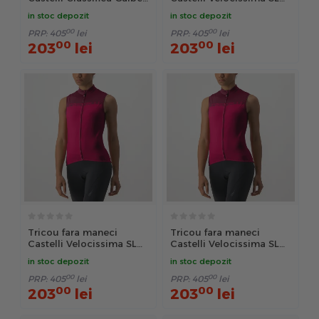
XL
de dama Lime/Verde XS
in stoc depozit
in stoc depozit
00
00
PRP:
405
lei
PRP:
405
lei
00
00
203
lei
203
lei
Tricou fara maneci
Tricou fara maneci
Castelli Velocissima SL
Castelli Velocissima SL
de dama Rosu/Visiniu XS
de dama Rosu/Visiniu S
in stoc depozit
in stoc depozit
00
00
PRP:
405
lei
PRP:
405
lei
00
00
203
lei
203
lei