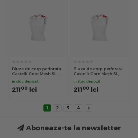
Bluza de corp perforata
Bluza de corp perforata
Castelli Core Mesh SL,
Castelli Core Mesh SL,
Alb, S/M
Alb, L/XL
in stoc depozit
in stoc depozit
00
00
211
lei
211
lei
1
2
3
4
Aboneaza-te la newsletter