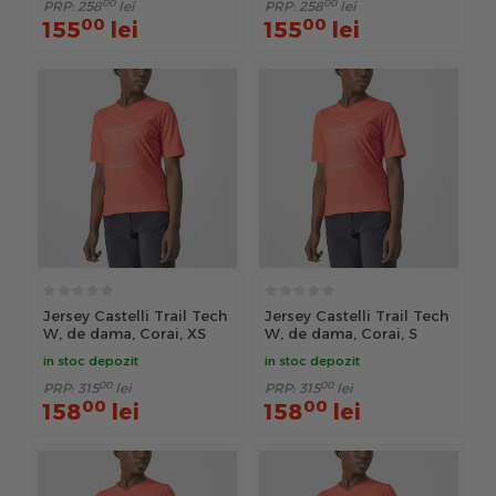
00
00
PRP:
258
lei
PRP:
258
lei
00
00
155
lei
155
lei
Jersey Castelli Trail Tech
Jersey Castelli Trail Tech
W, de dama, Corai, XS
W, de dama, Corai, S
in stoc depozit
in stoc depozit
00
00
PRP:
315
lei
PRP:
315
lei
00
00
158
lei
158
lei