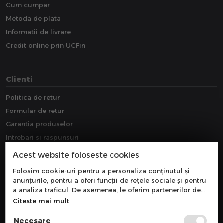
Cum cumpar
Metoda de plata
Informatii de livrare
Credit online prin UCFin
Clienti
Politica de retur
Formular de retur
Garantia produselor
Intrebari si raspunsuri
Downloads
Acest website foloseste cookies
Extragarantie
Folosim cookie-uri pentru a personaliza conținutul și
anunțurile, pentru a oferi funcții de rețele sociale și pentru
a analiza traficul. De asemenea, le oferim partenerilor de
rețele sociale, de publicitate și de analize informații cu
Citeste mai mult
privire la modul în care folosiți site-ul nostru. Aceștia le
pot combina cu alte informații oferite de dvs. sau culese în
Necesare