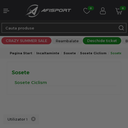
0
0
CRAZY SUMMER SALE
Deschide ticket
Reambalate
B
Pagina Start
Incaltaminte
Sosete
Sosete Ciclism
Sosete Cic
Sosete
Sosete Ciclism
Utilizator
1