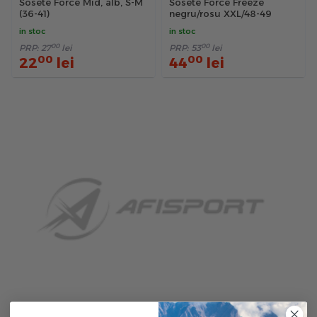
Sosete Force Mid, alb, S-M
Sosete Force Freeze
(36-41)
negru/rosu XXL/48-49
in stoc
in stoc
00
00
PRP:
27
lei
PRP:
53
lei
00
00
22
lei
44
lei