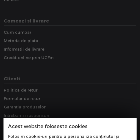
Comenzi si livrare
Cum cumpar
Metoda de plata
Informatii de livrare
Credit online prin UCFin
Clienti
Politica de retur
Formular de retur
Garantia produselor
Intrebari si raspunsuri
Downloads
Acest website foloseste cookies
Extragarantie
Folosim cookie-uri pentru a personaliza conținutul și