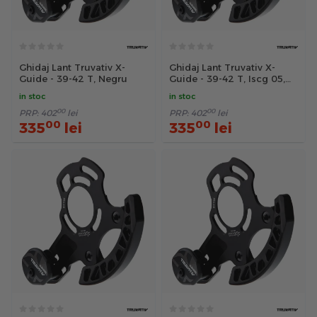
Ghidaj Lant Truvativ X-
Ghidaj Lant Truvativ X-
Guide - 39-42 T, Negru
Guide - 39-42 T, Iscg 05,
Negru
in stoc
in stoc
00
00
PRP:
402
lei
PRP:
402
lei
00
00
335
lei
335
lei