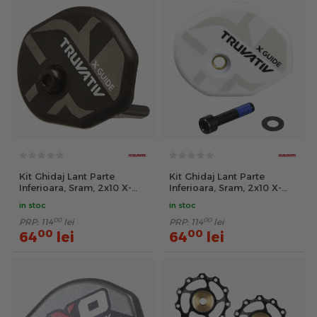
Kit Ghidaj Lant Parte
Kit Ghidaj Lant Parte
Inferioara, Sram, 2x10 X-
Inferioara, Sram, 2x10 X-
Guide, Negru
Guide, Alb
in stoc
in stoc
00
00
PRP:
114
lei
PRP:
114
lei
00
00
64
lei
64
lei