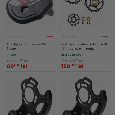
Ghidaj Lant Truvativ X0 -
Rotite schimbator Force Al
Negru
11T negre, rulmenti
ceramici
in stoc
in stoc depozit
00
00
PRP:
107
lei
PRP:
329
lei
00
00
89
lei
198
lei