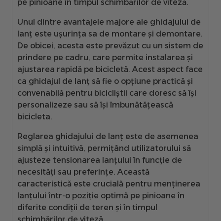
pe pinioane în timpul schimbărilor de viteză.
Unul dintre avantajele majore ale ghidajului de
lanț este ușurința sa de montare și demontare.
De obicei, acesta este prevăzut cu un sistem de
prindere pe cadru, care permite instalarea și
ajustarea rapidă pe bicicletă. Acest aspect face
ca ghidajul de lanț să fie o opțiune practică și
convenabilă pentru bicicliștii care doresc să își
personalizeze sau să își îmbunătățească
bicicleta.
Reglarea ghidajului de lanț este de asemenea
simplă și intuitivă, permițând utilizatorului să
ajusteze tensionarea lanțului în funcție de
necesități sau preferințe. Această
caracteristică este crucială pentru menținerea
lanțului într-o poziție optimă pe pinioane în
diferite condiții de teren și în timpul
schimbărilor de viteză.