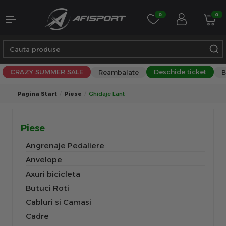
0
0
CRAZY SUMMER SALE
Deschide ticket
Reambalate
B
Pagina Start
Piese
Ghidaje Lant
Piese
Angrenaje Pedaliere
Anvelope
Axuri bicicleta
Butuci Roti
Cabluri si Camasi
Cadre