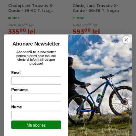
Ghidaj Lant Truvativ X-
Ghidaj Lant Truvativ X-
Guide - 39-42 T, Iscg,
Guide - 36-38 T, Negru
Negru
in stoc
in stoc
00
00
PRP:
402
lei
PRP:
712
lei
00
00
335
lei
593
lei
Abonare Newsletter
Abonează-te la newsletter
pentru a primi cele mai noi
oferte si informații despre
produse!
Email
Prenume
Nume
Mă abonez