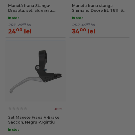
Manetă frana Stanga-
Maneta frana stanga
Dreapta, set, aluminiu,
Shimano Deore BL T611, 3
negru
degete, negru
in stoc
in stoc
00
00
PRP:
28
lei
PRP:
40
lei
00
00
24
lei
34
lei
Set Manete Frana V-Brake
Saccon, Negru-Argintiu
in stoc