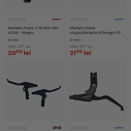
Maneta Frana V-Brake Vbl-
Maneta frana
428A - Negru
staga/dreapta Alhonga HJ-
327ADV, 3 degete,
in stoc
in stoc
aluminiu, negru-argintiu
00
00
PRP:
25
lei
PRP:
25
lei
00
00
20
lei
21
lei