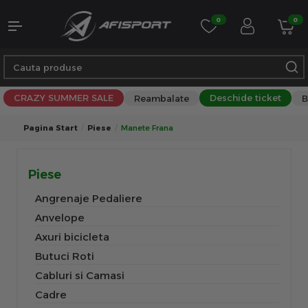
0
0
CRAZY SUMMER SALE
Deschide ticket
Reambalate
B
Pagina Start
Piese
Manete Frana
Piese
Angrenaje Pedaliere
Anvelope
Axuri bicicleta
Butuci Roti
Cabluri si Camasi
Cadre