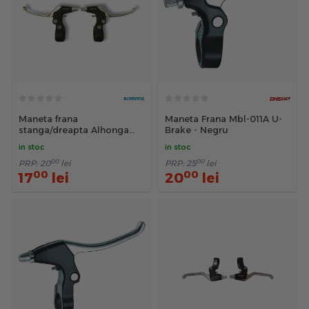
Maneta frana
Maneta Frana Mbl-011A U-
stanga/dreapta Alhonga
Brake - Negru
HJ-340PDV, 3 degete,
in stoc
in stoc
aluminiu, negru-argintiu
00
00
PRP:
20
lei
PRP:
25
lei
00
00
17
lei
20
lei