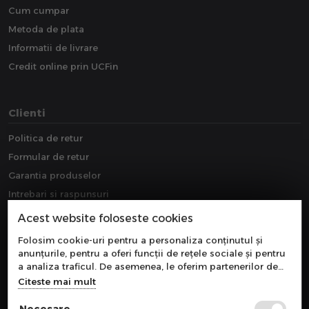
Cum cumpar
Metoda de plata
Informatii de livrare
Credit online prin UCFin
Clienti
Politica de retur
Formular de retur
Garantia produselor
Intrebari si raspunsuri
Downloads
Acest website foloseste cookies
Extragarantie
Folosim cookie-uri pentru a personaliza conținutul și
anunțurile, pentru a oferi funcții de rețele sociale și pentru
a analiza traficul. De asemenea, le oferim partenerilor de
rețele sociale, de publicitate și de analize informații cu
Citeste mai mult
privire la modul în care folosiți site-ul nostru. Aceștia le
pot combina cu alte informații oferite de dvs. sau culese în
Necesare