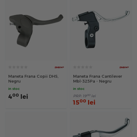
Maneta Frana Copii DHS,
Maneta Frana Cantilever
Negru
Mbl-325Pa - Negru
in stoc
in stoc
00
4
lei
00
PRP:
19
lei
00
15
lei