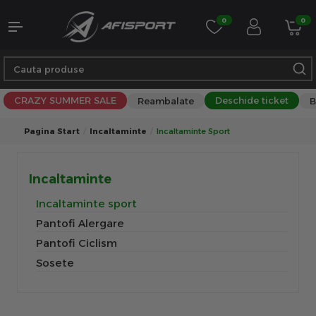
0
0
CRAZY SUMMER SALE
Deschide ticket
Reambalate
B
Pagina Start
Incaltaminte
Incaltaminte Sport
Incaltaminte
Incaltaminte sport
Pantofi Alergare
Pantofi Ciclism
Sosete