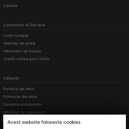
Cariere
Comenzi si livrare
Cum cumpar
Metoda de plata
Informatii de livrare
Credit online prin UCFin
Clienti
Politica de retur
Formular de retur
Garantia produselor
Intrebari si raspunsuri
Downloads
Acest website foloseste cookies
Extragarantie