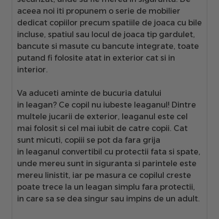
aceea noi iti propunem o serie de mobilier
dedicat copiilor precum
spatiile de joaca cu bile
incluse, spatiul sau locul de joaca tip gardulet,
bancute si masute cu bancute integrate
, toate
putand fi folosite atat in exterior cat si in
interior.
Va aduceti aminte de bucuria datului
in
leagan
? Ce copil nu iubeste leaganul! Dintre
multele jucarii de exterior, leaganul este cel
mai folosit si cel mai iubit de catre copii. Cat
sunt micuti, copiii se pot da fara grija
in
leaganul convertibil cu protectii fata si spate
,
unde mereu sunt in siguranta si parintele este
mereu linistit, iar pe masura ce copilul creste
poate
trece la un leagan simplu fara protectii
,
in care sa se dea singur sau impins de un adult.