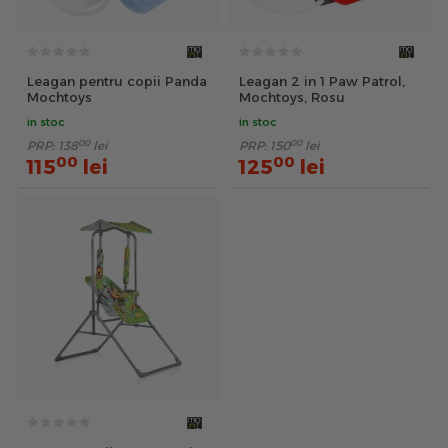
Leagan pentru copii Panda
Leagan 2 in 1 Paw Patrol,
Mochtoys
Mochtoys, Rosu
in stoc
in stoc
00
00
PRP:
138
lei
PRP:
150
lei
00
00
115
lei
125
lei