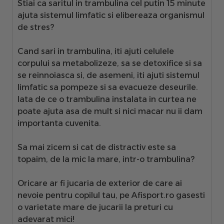
Stiai ca saritul in trambulina cel putin 15 minute
ajuta sistemul limfatic si elibereaza organismul
de stres?
Cand sari in
trambulina
, iti ajuti celulele
corpului sa metabolizeze, sa se detoxifice si sa
se reinnoiasca si, de asemeni, iti ajuti sistemul
limfatic sa pompeze si sa evacueze deseurile.
Iata de ce o trambulina instalata in curtea ne
poate ajuta asa de mult si nici macar nu ii dam
importanta cuvenita.
Sa mai zicem si cat de distractiv este sa
topaim, de la mic la mare, intr-o trambulina?
Oricare ar fi jucaria de exterior de care ai
nevoie pentru copilul tau, pe
Afisport.ro gasesti
o varietate mare de jucarii la preturi cu
adevarat mici
!