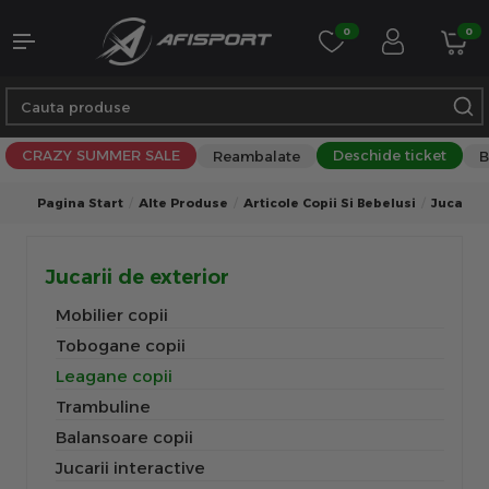
0
0
CRAZY SUMMER SALE
Deschide ticket
Reambalate
B
Pagina Start
Alte Produse
Articole Copii Si Bebelusi
Jucarii 
Jucarii de exterior
Mobilier copii
Tobogane copii
Leagane copii
Trambuline
Balansoare copii
Jucarii interactive