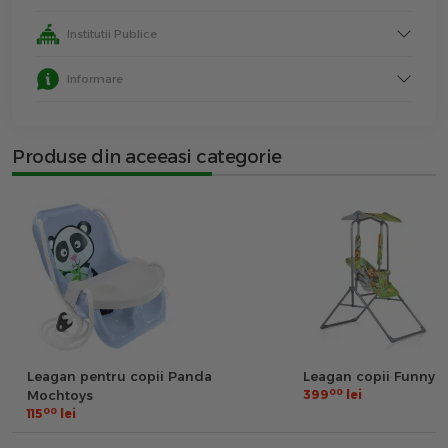
Institutii Publice
Informare
Produse din aceeasi categorie
Leagan pentru copii Panda
Leagan copii Funny M
00
Mochtoys
399
lei
00
115
lei