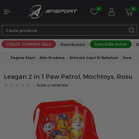
0
0
CRAZY SUMMER SALE
Deschide ticket
Reambalate
B
Pagina Start
Alte Produse
Articole Copii Si Bebelusi
Jucarii 
Leagan 2 in 1 Paw Patrol, Mochtoys, Rosu
Scrie o recenzie