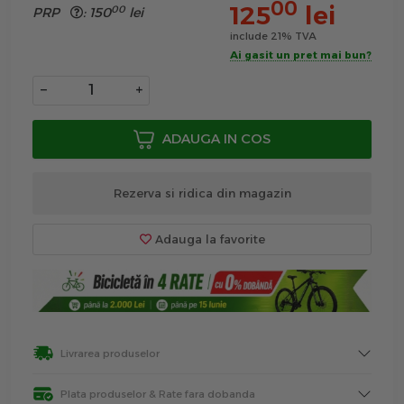
00
125
lei
00
PRP
:
150
lei
include 21% TVA
Ai gasit un pret mai bun?
−
+
ADAUGA IN COS
Rezerva si ridica din magazin
Adauga la favorite
Livrarea produselor
Plata produselor & Rate fara dobanda