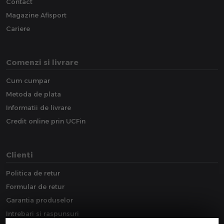
Contact
Magazine Afisport
Cariere
Comenzi si livrare
Cum cumpar
Metoda de plata
Informatii de livrare
Credit online prin UCFin
Clienti
Politica de retur
Formular de retur
Garantia produselor
Intrebari si raspunsuri