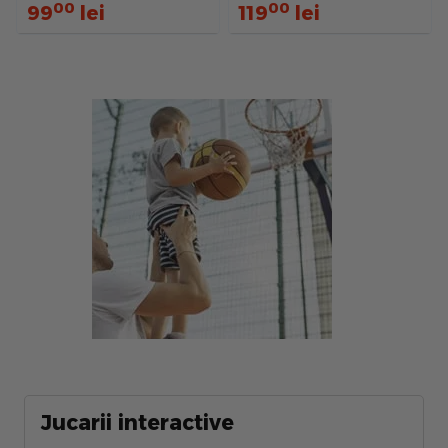
00
00
99
lei
119
lei
Jucarii interactive