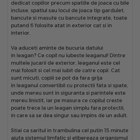
dedicat copiilor precum
spatiile de joaca cu bile
incluse, spatiul sau locul de joaca tip gardulet,
bancute si masute cu bancute integrate
, toate
putand fi folosite atat in exterior cat si in
interior.
Va aduceti aminte de bucuria datului
in
leagan
? Ce copil nu iubeste leaganul! Dintre
multele jucarii de exterior, leaganul este cel
mai folosit si cel mai iubit de catre copii. Cat
sunt micuti, copiii se pot da fara grija
in
leaganul convertibil cu protectii fata si spate
,
unde mereu sunt in siguranta si parintele este
mereu linistit, iar pe masura ce copilul creste
poate
trece la un leagan simplu fara protectii
,
in care sa se dea singur sau impins de un adult.
Stiai ca saritul in trambulina cel putin 15 minute
ajuta sistemul limfatic si elibereaza organismul