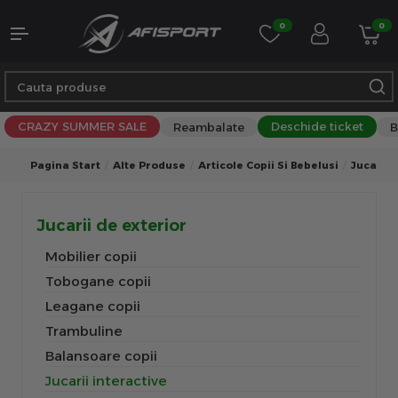
0
0
CRAZY SUMMER SALE
Deschide ticket
Reambalate
B
Pagina Start
Alte Produse
Articole Copii Si Bebelusi
Jucarii 
Jucarii de exterior
Mobilier copii
Tobogane copii
Leagane copii
Trambuline
Balansoare copii
Jucarii interactive