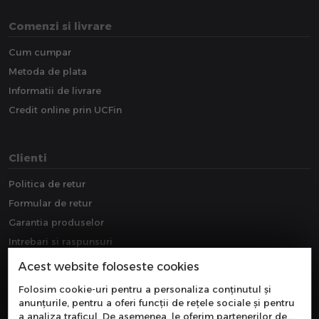
Comenzi si livrare
Cum cumpar
Metoda de plata
Informatii de livrare
Credit online prin UCFin
Clienti
Politica de retur
Formular de retur
Garantia produselor
Intrebari si raspunsuri
Downloads
Acest website foloseste cookies
Extragarantie
Folosim cookie-uri pentru a personaliza conținutul și
anunțurile, pentru a oferi funcții de rețele sociale și pentru
a analiza traficul. De asemenea, le oferim partenerilor de