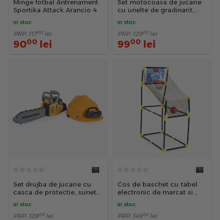
Minge fotbal Antrenament
Set motocoasa de jucarie
Sportika Attack Arancio 4
cu unelte de gradinarit,
sunete si lumini T021
in stoc
in stoc
00
00
PRP:
117
lei
PRP:
129
lei
00
00
90
lei
99
lei
Set drujba de jucarie cu
Cos de baschet cu tabel
casca de protectie, sunete
electronic de marcat si
si lumini T006
minge
in stoc
in stoc
00
00
PRP:
129
lei
PRP:
149
lei