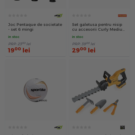
Joc Pentaque de societate
Set galetusa pentru nisip
- set 6 mingi
cu accesorii Curly Medium
5 piese Polesie
in stoc
in stoc
00
00
PRP:
23
lei
PRP:
39
lei
00
00
19
lei
29
lei