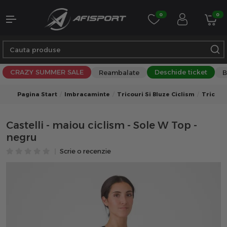
0
0
CRAZY SUMMER SALE
Deschide ticket
Reambalate
B
Pagina Start
Imbracaminte
Tricouri Si Bluze Ciclism
Tricour
Castelli - maiou ciclism - Sole W Top -
negru
Scrie o recenzie