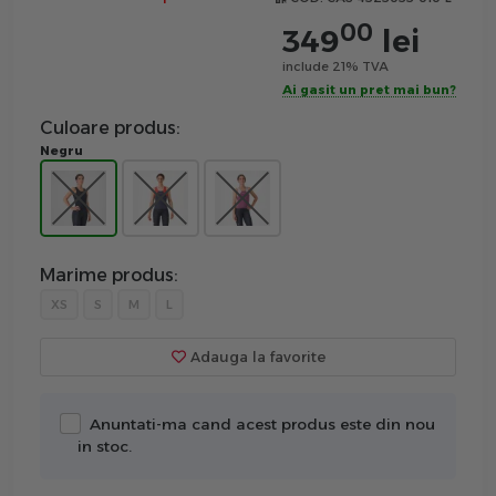
00
349
lei
include 21% TVA
Ai gasit un pret mai bun?
Culoare produs:
Negru
Marime produs:
XS
S
M
L
Adauga la favorite
Anuntati-ma cand acest produs este din nou
in stoc.