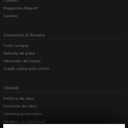
Contact
Magazine Afisport
Cariere
Comenzi si livrare
Cum cumpar
Metoda de plata
Informatii de livrare
Credit online prin UCFin
Clienti
Politica de retur
Formular de retur
Garantia produselor
Intrebari si raspunsuri