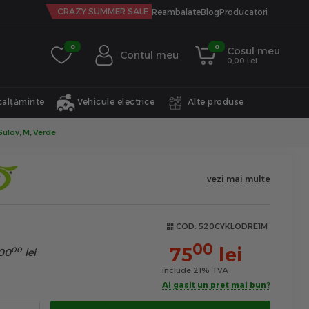
CRAZY SUMMER SALE
Reambalate
Blog
Producatori
0
0
Cosul meu
Contul meu
0,00 Lei
calțăminte
Vehicule electrice
Alte produse
Sulov, M, Verde
vezi mai multe
COD:
520CYKLODRE1M
00
75
lei
00
00
lei
include 21% TVA
Ai gasit un pret mai bun?