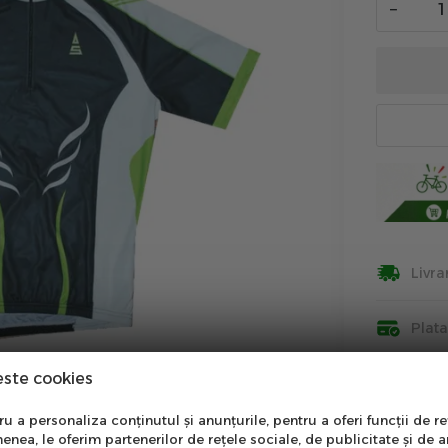
−
Livra
Plat
este cookies
Insti
nare Newsletter
 a personaliza conținutul și anunțurile, pentru a oferi funcții de re
Info
enea, le oferim partenerilor de rețele sociale, de publicitate și de a