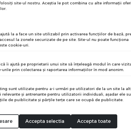
onează-te la newsletter
folosiți site-ul nostru. Aceștia le pot combina cu alte informații ofer
ntru a primi cele mai noi
lor.
erte si informații despre
produse!
l
jută la a face un site utilizabil prin activarea funcţiilor de bază, 
 accesul la zonele securizate de pe site. Site-ul nu poate funcţiona
ste cookie-uri.
nume
că îi ajută pe proprietarii unui site să înţeleagă modul în care vizita
-urile prin colectarea şi raportarea informaţiilor în mod anonim.
e
ng sunt utilizate pentru a-i urmări pe utilizatori de la un site la altu
i relevante şi antrenante pentru utilizatorii individuali, aşadar ele s
ile de puiblicitate şi părţile terţe care se ocupă de publicitate.
Mă abonez
esare
Accepta selectia
Accepta toate