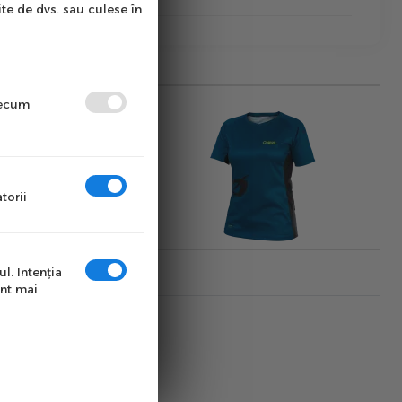
ite de dvs. sau culese în
precum
torii
l. Intenţia
unt mai