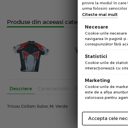
Ab
privire la modul în care 
pe
urma folosirii serviciilor 
of
Citeste mai mult
Produse din aceeasi categorie
Necesare
Emai
Cookie-urile necesare a
navigarea în pagină şi
corespunzător fără ace
Pre
Statistici
Cookie-urile de statisti
interacţionează cu site
Num
Marketing
Cookie-urile de marketi
Descriere
Caracteristici
Recenzii
este de a afişa anunţur
valoroase pentru agenţi
Tricou Ciclism Sulov, M, Verde
Accepta cele nec