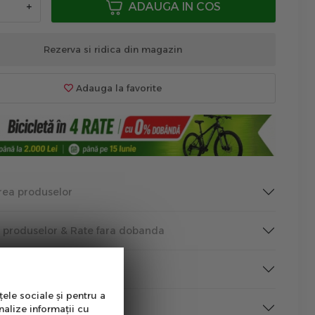
+
ADAUGA IN COS
Rezerva si ridica din magazin
Adauga la favorite
rea produselor
a produselor & Rate fara dobanda
tutii Publice
țele sociale și pentru a
rmare
nalize informații cu