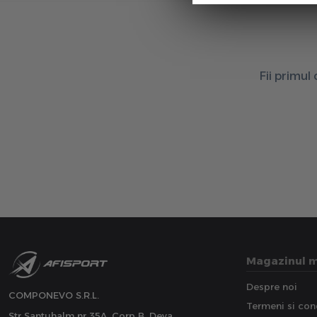
Fii primul
Magazinul 
Despre noi
COMPONEVO S.R.L.
Termeni si cond
Str Santuhalm nr 35A, Corp B, Deva,