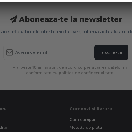
Aboneaza-te la newsletter
 care afla ultimele oferte exclusive și ultima actualizare 
Inscrie-te
Am peste 16 ani si sunt de acord cu prelucrarea datelor in
conformitate cu politica de confidentialitate
meu
Comenzi si livrare
Cum cumpar
itii
Metoda de plata