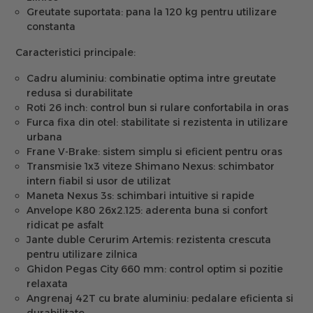
Greutate suportata:
pana la 120 kg pentru utilizare
constanta
Caracteristici principale:
Cadru aluminiu:
combinatie optima intre greutate
redusa si durabilitate
Roti 26 inch:
control bun si rulare confortabila in oras
Furca fixa din otel:
stabilitate si rezistenta in utilizare
urbana
Frane V-Brake:
sistem simplu si eficient pentru oras
Transmisie 1x3 viteze Shimano Nexus:
schimbator
intern fiabil si usor de utilizat
Maneta Nexus 3s:
schimbari intuitive si rapide
Anvelope K80 26x2.125:
aderenta buna si confort
ridicat pe asfalt
Jante duble Cerurim Artemis:
rezistenta crescuta
pentru utilizare zilnica
Ghidon Pegas City 660 mm:
control optim si pozitie
relaxata
Angrenaj 42T cu brate aluminiu:
pedalare eficienta si