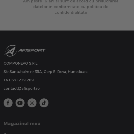
Am peste 16 ani si sunt de acord cu prelucrarea
datelor in conformitate cu politica de
confidentialitate
COMPONEVO S.R.L.
Str Santuhalm nr 35A, Corp B, Deva, Hunedoara
+4 0371 239 269
contact@afisport.ro
Magazinul meu