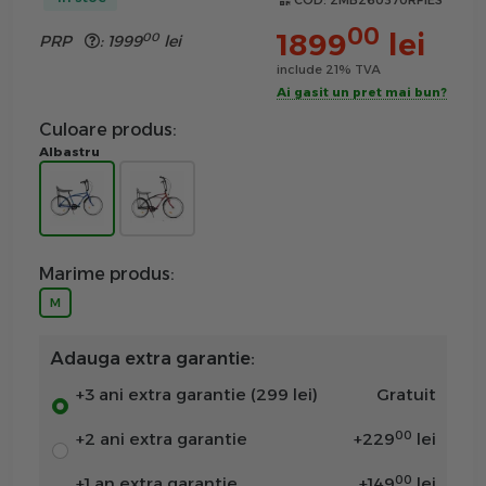
COD:
2MB260370RF1ES
00
1899
lei
00
PRP
:
1999
lei
include 21% TVA
Ai gasit un pret mai bun?
Culoare produs:
Albastru
Marime produs:
M
Adauga extra garantie:
+3 ani extra garantie (299 lei)
Gratuit
00
+2 ani extra garantie
+
229
lei
00
+1 an extra garantie
+
149
lei