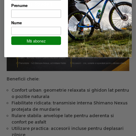
Prenume
Nume
Mă abonez
Beneficii cheie:
Confort urban:
geometrie relaxata si ghidon lat pentru
o pozitie naturala
Fiabilitate ridicata:
transmisie interna Shimano Nexus
protejata de murdarie
Rulare stabila:
anvelope late pentru aderenta si
confort pe asfalt
Utilizare practica:
accesorii incluse pentru deplasari
zilnice