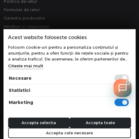
Politica de retur
Formular de retur
Garantia produselor
Intrebari si raspunsuri
Downloads
Acest website foloseste cookies
Extragarantie
Folosim cookie-uri pentru a personaliza conținutul și
anunțurile, pentru a oferi funcții de rețele sociale și pentru
a analiza traficul. De asemenea, le oferim partenerilor de
rețele sociale, de publicitate și de analize informații cu
Citeste mai mult
privire la modul în care folosiți site-ul nostru. Aceștia le
pot combina cu alte informații oferite de dvs. sau culese în
Necesare
urma folosirii serviciilor lor.
Statistici
© 2026 COMPONEVO
Marketing
Toate preturile sunt exprimate in lei si includ tva. Ofertele sunt valabile
in limita stocului disponibil.
webdesign by
WEBNAME
Accepta selectia
Accepta toate
Accepta cele necesare