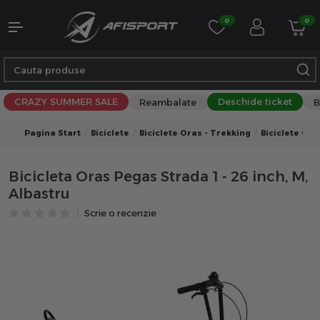
0
0
CRAZY SUMMER SALE
Deschide ticket
Reambalate
B
Pagina Start
Biciclete
Biciclete Oras - Trekking
Biciclete Ora
Bicicleta Oras Pegas Strada 1 - 26 inch, M,
Albastru
Scrie o recenzie