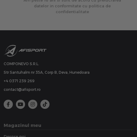
Am peste 16 ani si sunt de acord cu prelucrarea
datelor in conformitate cu politica de
confidentialitate
COMPONEVO S.R.L.
Str Santuhalm nr 35A, Corp B, Deva, Hunedoara
+4 0371 239 269
contact@afisport.ro
Magazinul meu
Despre noi