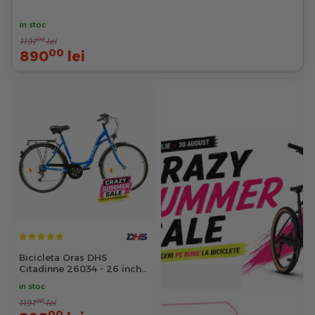
in stoc
00
1191
lei
00
890
lei
Bicicleta Oras DHS
Citadinne 26034 - 26 inch,
L, Albastru
in stoc
00
1191
lei
00