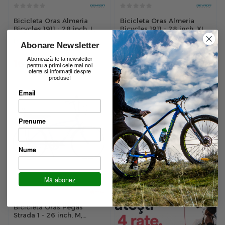
Bicicleta Oras Almeria
Bicicleta Oras Almeria
Bicycles 1911 - 28 inch, L,
Bicycles 1911 - 28 inch, XL,
Albastru
Albastru
in stoc
in stoc
Abonare Newsletter
00
00
PRP:
2437
lei
PRP:
2437
lei
Abonează-te la newsletter
00
00
1625
lei
1625
lei
pentru a primi cele mai noi
oferte si informații despre
produse!
Email
Prenume
Nume
Mă abonez
Bicicleta Oras Pegas
Strada 1 - 26 inch, M,
Albastru