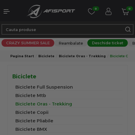
0
0
CRAZY SUMMER SALE
Deschide ticket
Reambalate
B
Pagina Start
Biciclete
Biciclete Oras - Trekking
Biciclete Oras
Biciclete
Biciclete Full Suspension
Biciclete Mtb
Biciclete Oras - Trekking
Biciclete Copii
Biciclete Pliabile
Biciclete BMX