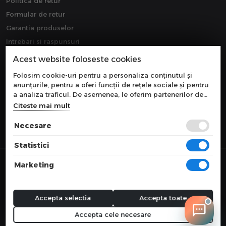
Politica de retur
Formular de retur
Garantia produselor
Intrebari si raspunsuri
Downloads
Acest website foloseste cookies
Extragarantie
Folosim cookie-uri pentru a personaliza conținutul și
anunțurile, pentru a oferi funcții de rețele sociale și pentru
a analiza traficul. De asemenea, le oferim partenerilor de
rețele sociale, de publicitate și de analize informații cu
Citeste mai mult
privire la modul în care folosiți site-ul nostru. Aceștia le
pot combina cu alte informații oferite de dvs. sau culese în
Necesare
urma folosirii serviciilor lor.
Statistici
© 2026 COMPONEVO
Marketing
Toate preturile sunt exprimate in lei si includ tva. Ofertele sunt valabile
in limita stocului disponibil.
webdesign by
WEBNAME
Accepta selectia
Accepta toate
Accepta cele necesare