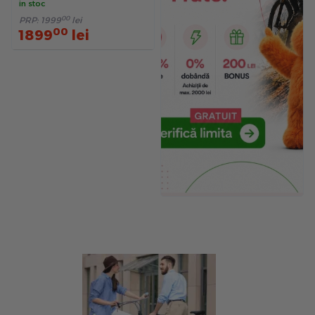
in stoc
00
PRP:
1999
lei
00
1899
lei