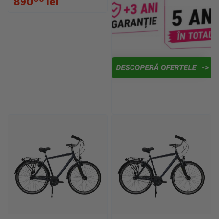
890
lei