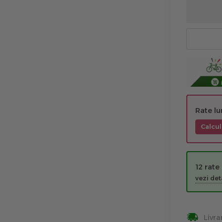
Rate l
Calcul
12 rate
vezi deta
Livra