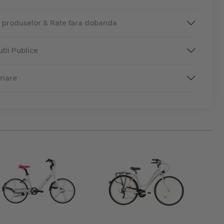
a produselor & Rate fara dobanda
tutii Publice
rmare