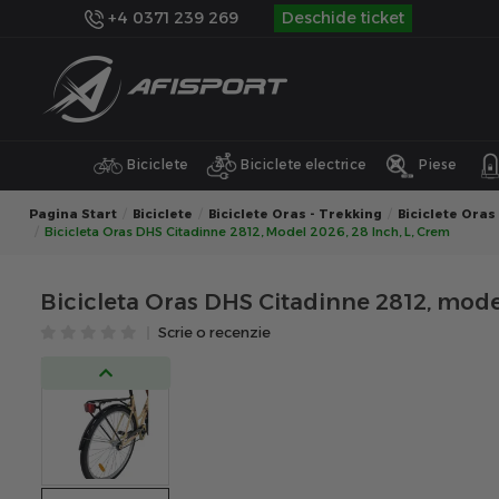
+4 0371 239 269
Deschide ticket
Biciclete
Biciclete electrice
Piese
Pagina Start
Biciclete
Biciclete Oras - Trekking
Biciclete Oras
Bicicleta Oras DHS Citadinne 2812, Model 2026, 28 Inch, L, Crem
Bicicleta Oras DHS Citadinne 2812, model
Scrie o recenzie