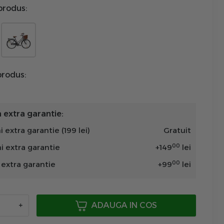
produs:
rodus:
extra garantie:
i extra garantie (199 lei)
Gratuit
00
ni extra garantie
+
149
lei
00
n extra garantie
+
99
lei
+
ADAUGA IN COS