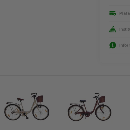
Plat
Insti
Info