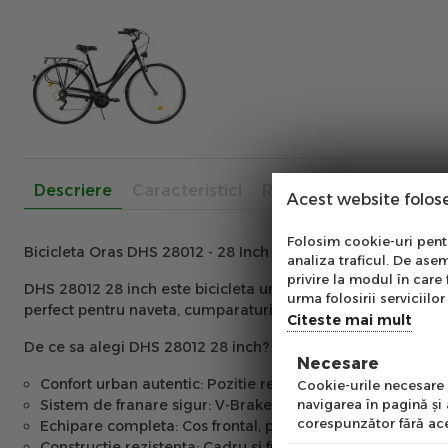
Descriere
Caracteristici
Recenzii
Acest website folos
Abo
Folosim cookie-uri pentru
Bicicleta Oras DHS 28012 - 28 Inch
analiza traficul. De asem
Ab
privire la modul în care 
DHS 28012 28 inch este bicicleta urbana ideala pentru deplas
pe
urma folosirii serviciilor 
perfect pentru naveta, cumparaturi sau plimbari in aer liber
of
Citeste mai mult
De ce sa alegi DHS 28012 28 inch?
Necesare
Emai
Confort urban autentic:
Pozitie relaxata de pedalat si sa c
Cookie-urile necesare a
Sistem de franare sigur:
V-Brake pe fata si coasterbrake pe
navigarea în pagină şi
corespunzător fără ace
Echipare completa:
Cos frontal, portbagaj si aparatoare pe
Constructie rezistenta:
Cadru si furca din otel pentru stabil