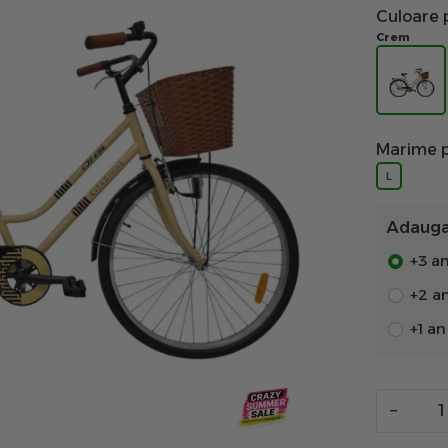
Culoare 
Crem
Marime p
L
Adauga 
+3 an
+2 a
+1 a
−