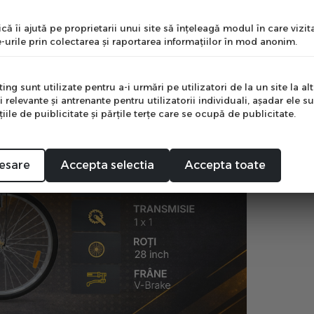
nume
că îi ajută pe proprietarii unui site să înţeleagă modul în care vizita
-urile prin colectarea şi raportarea informaţiilor în mod anonim.
e
ng sunt utilizate pentru a-i urmări pe utilizatori de la un site la altu
i relevante şi antrenante pentru utilizatorii individuali, aşadar ele s
ile de puiblicitate şi părţile terţe care se ocupă de publicitate.
Mă abonez
esare
Accepta selectia
Accepta toate