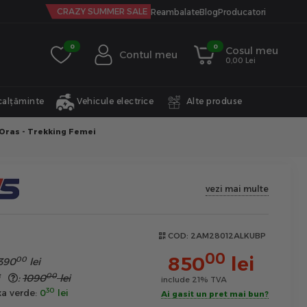
CRAZY SUMMER SALE
Reambalate
Blog
Producatori
0
0
Cosul meu
Contul meu
0,00 Lei
calțăminte
Vehicule electrice
Alte produse
 Oras - Trekking Femei
vezi mai multe
COD:
2AM28012ALKUBP
00
850
lei
00
390
lei
00
hi
:
1090
lei
include 21% TVA
30
xa verde:
0
lei
Ai gasit un pret mai bun?