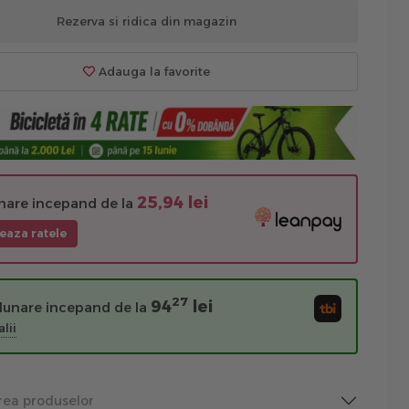
Rezerva si ridica din magazin
Adauga la favorite
25,94 lei
unare incepand de la
eaza ratele
27
94
lei
 lunare incepand de la
lii
rea produselor