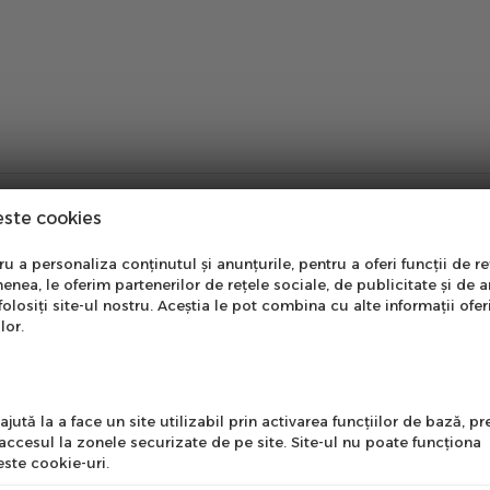
este cookies
nare Newsletter
 a personaliza conținutul și anunțurile, pentru a oferi funcții de re
enea, le oferim partenerilor de rețele sociale, de publicitate și de a
onează-te la newsletter
folosiți site-ul nostru. Aceștia le pot combina cu alte informații ofer
ari zilnice confortabile si relaxate prin oras. Cu design clasic
ntru a primi cele mai noi
lor.
.
erte si informații despre
produse!
l
onfortabila pentru drumuri zilnice fara efort.
jută la a face un site utilizabil prin activarea funcţiilor de bază, 
 spate pentru control eficient si intuitiv.
 accesul la zonele securizate de pe site. Site-ul nu poate funcţiona
ste cookie-uri.
ntru utilizare practica in oras.
itate si durabilitate in timp.