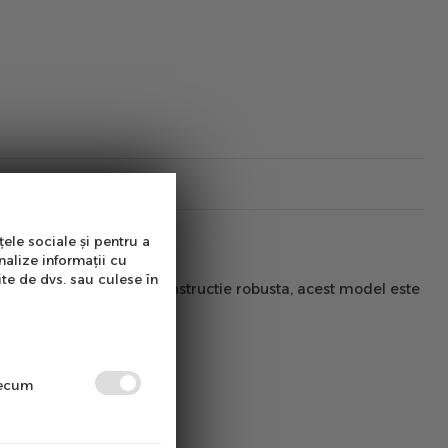
țele sociale și pentru a
nalize informații cu
ite de dvs. sau culese în
, echipare completa si constructie robusta, acest model este
precum