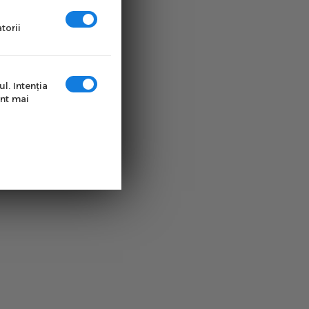
torii
l. Intenţia
unt mai