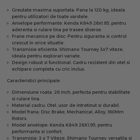
Greutate maxima suportata:
Pana la 120 kg, ideala
pentru utilizatori de toate varstele.
Anvelope performante:
Kenda K849 26x1.95, pentru
aderenta si rulare lina pe trasee diverse.
Frane mecanice pe disc:
Pentru siguranta si control
crescut in orice situatie.
Transmisie eficienta:
Shimano Tourney 3x7 viteze,
ideala pentru explorari variate.
Design robust si functional:
Cadru rezistent din otel si
echipare completa cu cric inclus.
Caracteristici principale:
Dimensiune roata:
26 inch, perfecta pentru stabilitate
si rulare lina.
Material cadru:
Otel, usor de intretinut si durabil.
Model frana:
Disc Brake, Mechanical, Alloy, 160Mm
Rotors.
Model anvelope:
Kenda K849 26X1,95, pentru
performanta si confort.
Transmisie:
3 x 7 Viteze, Shimano Tourney, versatila si