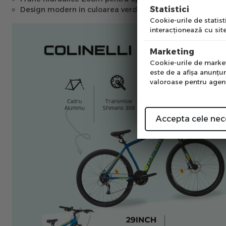
Pre
Statistici
Design modern in culoarea verde, combinand eleganta cu
Cookie-urile de statisti
interacţionează cu site
Num
Marketing
Cookie-urile de marketi
este de a afişa anunţur
valoroase pentru agenţi
Accepta cele nec