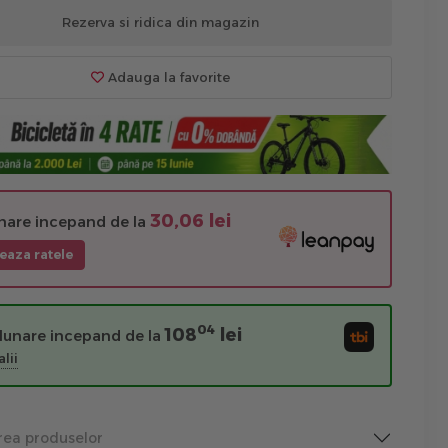
Rezerva si ridica din magazin
Adauga la favorite
30,06 lei
unare incepand de la
eaza ratele
04
108
lei
 lunare incepand de la
lii
rea produselor