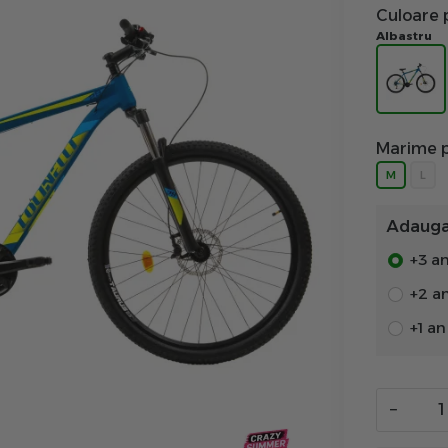
Culoare 
Albastru
Marime p
M
L
Adauga 
+3 an
+2 a
+1 a
−