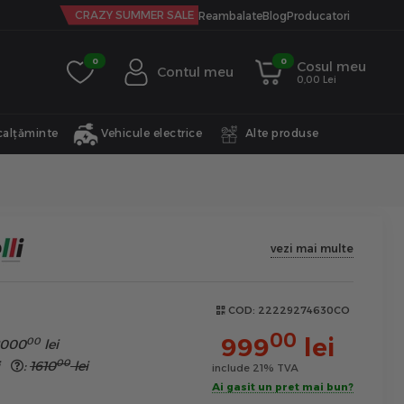
CRAZY SUMMER SALE
Reambalate
Blog
Producatori
0
0
Cosul meu
Contul meu
0,00 Lei
calțăminte
Vehicule electrice
Alte produse
vezi mai multe
COD:
22229274630CO
00
999
lei
00
2000
lei
00
hi
:
1610
lei
include 21% TVA
Ai gasit un pret mai bun?