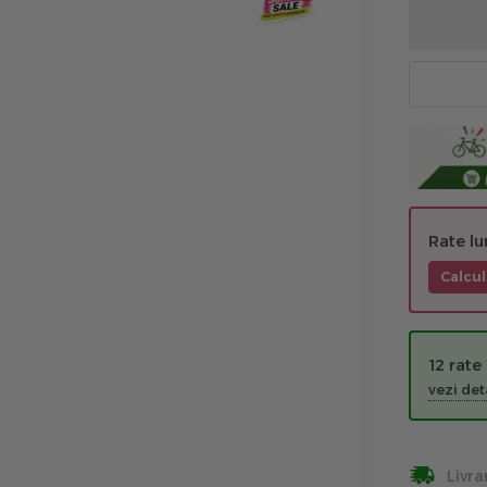
Rate l
Calcul
12 rate
vezi deta
Livra