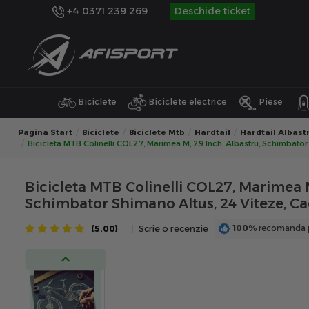
+4 0371 239 269
Deschide ticket
Biciclete
Biciclete electrice
Piese
Pagina Start
Biciclete
Biciclete Mtb
Hardtail
Hardtail Albast
Bicicleta MTB Colinelli COL27, Marimea M, 29 Inch, Albastru, Schimbator
Bicicleta MTB Colinelli COL27, Marimea M
Schimbator Shimano Altus, 24 Viteze, Ca
100%
recomanda 
(5.00)
Scrie o recenzie