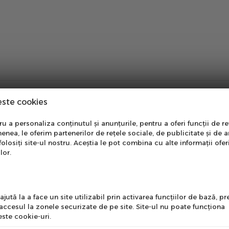
este cookies
nare Newsletter
 a personaliza conținutul și anunțurile, pentru a oferi funcții de re
enea, le oferim partenerilor de rețele sociale, de publicitate și de a
onează-te la newsletter
folosiți site-ul nostru. Aceștia le pot combina cu alte informații ofer
ei care doresc performanta, control si confort in fiecare avent
ntru a primi cele mai noi
lor.
nstruita pentru a oferi eficienta maxima pe trasee montane, dru
erte si informații despre
produse!
l
a pentru stabilitate si confort
jută la a face un site utilizabil prin activarea funcţiilor de bază, 
cu blocator pentru control optim
 accesul la zonele securizate de pe site. Site-ul nu poate funcţiona
ste cookie-uri.
i adaptabilitate la orice teren
rice conditii