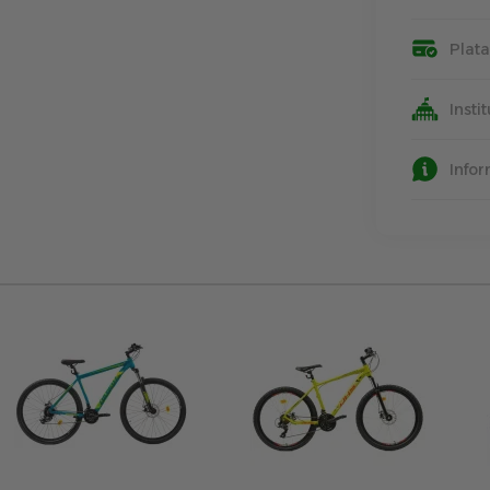
Plat
Insti
Info