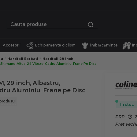
Accesorii
Echipamente ciclism
Îmbrăcăminte
În
ru
Hardtail Barbati
Hardtail 29 Inch
 Shimano Altus, 24 Viteze, Cadru Aluminiu, Frane Pe Disc
, 29 inch, Albastru,
dru Aluminiu, Frane pe Disc
produsul
In stoc
PRP
:
Pret vec