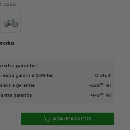
produs:
rodus:
extra garantie:
i extra garantie (299 lei)
Gratuit
00
ni extra garantie
+
229
lei
00
n extra garantie
+
149
lei
+
ADAUGA IN COS