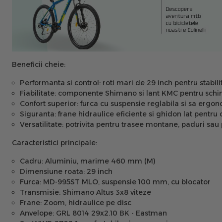
Beneficii cheie:
Performanta si control:
roti mari de 29 inch pentru stabilit
Fiabilitate:
componente Shimano si lant KMC pentru schimba
Confort superior:
furca cu suspensie reglabila si sa ergon
Siguranta:
frane hidraulice eficiente si ghidon lat pentru 
Versatilitate:
potrivita pentru trasee montane, paduri sa
Caracteristici principale:
Cadru:
Aluminiu, marime 460 mm (M)
Dimensiune roata:
29 inch
Furca:
MD-995ST MLO, suspensie 100 mm, cu blocator
Transmisie:
Shimano Altus 3x8 viteze
Frane:
Zoom, hidraulice pe disc
Anvelope:
GRL 8014 29x2.10 BK - Eastman