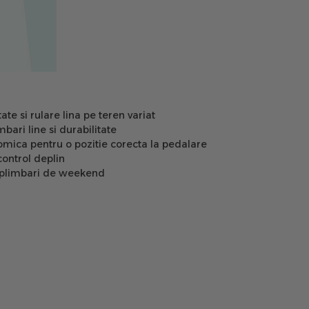
ate si rulare lina pe teren variat
ri line si durabilitate
omica pentru o pozitie corecta la pedalare
control deplin
u plimbari de weekend