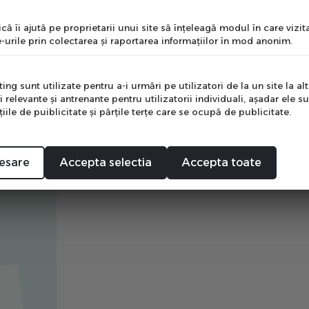
nume
 un aspect sportiv
că îi ajută pe proprietarii unui site să înţeleagă modul în care vizita
-urile prin colectarea şi raportarea informaţiilor în mod anonim.
e
ng sunt utilizate pentru a-i urmări pe utilizatori de la un site la altu
i relevante şi antrenante pentru utilizatorii individuali, aşadar ele s
ile de puiblicitate şi părţile terţe care se ocupă de publicitate.
Mă abonez
esare
Accepta selectia
Accepta toate