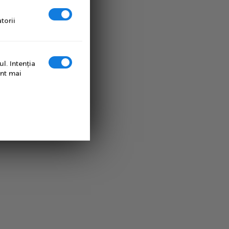
torii
l. Intenţia
unt mai