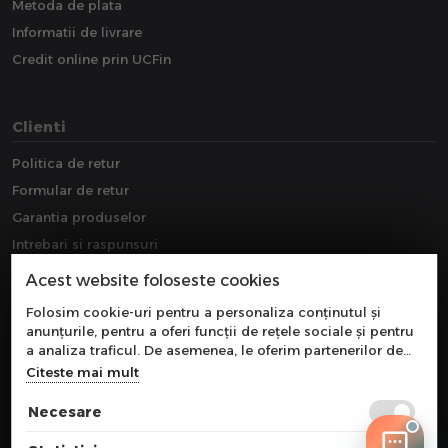
Metoda de plata
Informatii de livrare
Credit online prin UCFin
Clienti
Politica de retur
Formular de retur
Garantia produselor
Intrebari si raspunsuri
Downloads
Acest website foloseste cookies
Extragarantie
Folosim cookie-uri pentru a personaliza conținutul și
anunțurile, pentru a oferi funcții de rețele sociale și pentru
a analiza traficul. De asemenea, le oferim partenerilor de
rețele sociale, de publicitate și de analize informații cu
Citeste mai mult
privire la modul în care folosiți site-ul nostru. Aceștia le
pot combina cu alte informații oferite de dvs. sau culese în
Necesare
urma folosirii serviciilor lor.