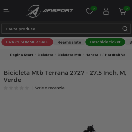
0
0
CRAZY SUMMER SALE
Deschide ticket
Reambalate
B
Pagina Start
Biciclete
Biciclete Mtb
Hardtail
Hardtail Verde
Bicicleta Mtb Terrana 2727 - 27.5 Inch, M,
Verde
Scrie o recenzie