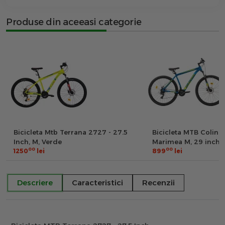
Produse din aceeasi categorie
Bicicleta Mtb Terrana 2727 - 27.5
Bicicleta MTB Colinel
Inch, M, Verde
Marimea M, 29 inch, 
00
00
1250
lei
Schimbator Shimano
899
lei
FIRE PLUS, 24 Viteze
Aluminiu, Frane pe D
Descriere
Caracteristici
Recenzii