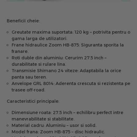
Beneficii cheie:
Greutate maxima suportata:
120 kg – potrivita pentru o
gama larga de utilizatori.
Frane hidraulice Zoom HB-875:
Siguranta sporita la
franare.
Roti duble din aluminiu:
Cerurim 27.5 inch –
durabilitate si rulare lina.
Transmisie Shimano 24 viteze:
Adaptabila la orice
panta sau teren.
Anvelope GRL 8014:
Aderenta crescuta si rezistenta pe
trasee off-road.
Caracteristici principale:
Dimensiune roata:
27.5 inch – echilibru perfect intre
manevrabilitate si stabilitate.
Material cadru:
Aluminiu – usor si solid.
Model frana:
Zoom HB-875 – disc hidraulic.