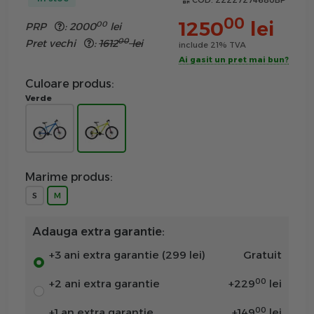
COD:
22227274680BP
00
1250
lei
00
PRP
:
2000
lei
00
Pret vechi
:
1612
lei
include 21% TVA
Ai gasit un pret mai bun?
Culoare produs:
Verde
Marime produs:
S
M
Adauga extra garantie:
+3 ani extra garantie (299 lei)
Gratuit
00
+2 ani extra garantie
+
229
lei
00
+1 an extra garantie
+
149
lei