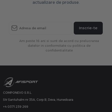
actualizare de produse.
Inscrie-te
Am peste 16 ani si sunt de acord cu prelucrarea
datelor in conformitate cu politica de
confidentialitate
COMPONEVO S.R.L.
Str Santuhalm nr 35A, Corp B, Deva, Hunedoara
+4 0371 239 269