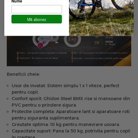
Nume
Mă abonez
Beneficii cheie:
Usor de invatat:
Sistem simplu 1 x 1 viteze, perfect
pentru copii.
Confort sporit:
Ghidon Steel BMX rise si mansoane din
PVC pentru o prindere sigura.
Protectie completa:
Aparatoare lant si aparatoare roti
pentru siguranta suplimentara.
Greutate optima:
10 kg pentru manevrare usoara.
Capacitate suport:
Pana la 50 kg, potrivita pentru copii
in crestere.