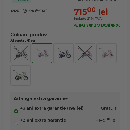
COD:
PB-P142S00243
00
715
lei
00
PRP
:
910
lei
include 21% TVA
Ai gasit un pret mai bun?
Culoare produs:
Albastru/Roz
Adauga extra garantie:
+3 ani extra garantie (199 lei)
Gratuit
00
+2 ani extra garantie
+
149
lei