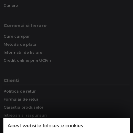
Cariere
Comenzi si livrare
Cum cumpar
Metoda de plata
Informatii de livrare
Credit online prin UCFin
Clienti
Politica de retur
Formular de retur
Garantia produselor
Intrebari si raspunsuri
Downloads
Acest website foloseste cookies
Extragarantie