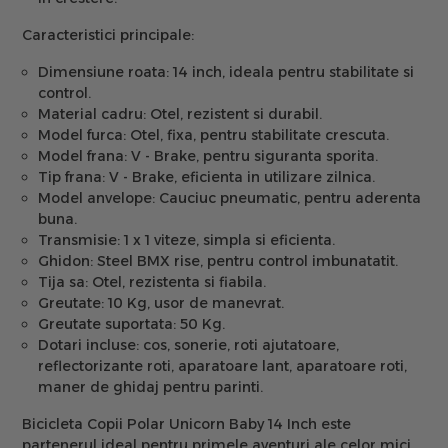
Caracteristici principale:
Dimensiune roata:
14 inch, ideala pentru stabilitate si
control.
Material cadru:
Otel, rezistent si durabil.
Model furca:
Otel, fixa, pentru stabilitate crescuta.
Model frana:
V - Brake, pentru siguranta sporita.
Tip frana:
V - Brake, eficienta in utilizare zilnica.
Model anvelope:
Cauciuc pneumatic, pentru aderenta
buna.
Transmisie:
1 x 1 viteze, simpla si eficienta.
Ghidon:
Steel BMX rise, pentru control imbunatatit.
Tija sa:
Otel, rezistenta si fiabila.
Greutate:
10 Kg, usor de manevrat.
Greutate suportata:
50 Kg.
Dotari incluse:
cos, sonerie, roti ajutatoare,
reflectorizante roti, aparatoare lant, aparatoare roti,
maner de ghidaj pentru parinti.
Bicicleta Copii Polar Unicorn Baby 14 Inch este
partenerul ideal pentru primele aventuri ale celor mici.