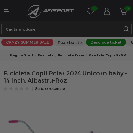
0
0
CRAZY SUMMER SALE
Deschide ticket
Reambalate
B
Pagina Start
Biciclete
Biciclete Copii
Biciclete Copii 3 - 5 Ani
Bicicleta Copii Polar 2024 Unicorn baby -
14 Inch, Albastru-Roz
Scrie o recenzie