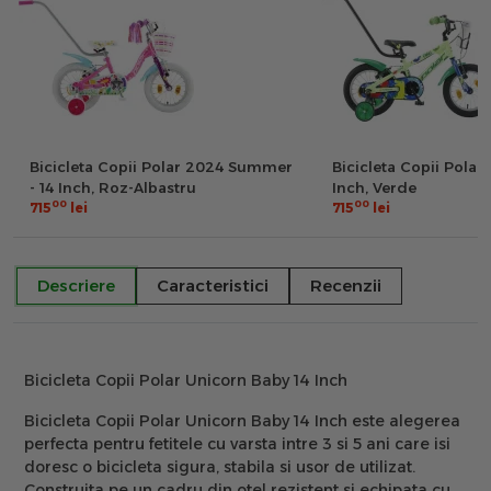
Bicicleta Copii Polar 2024 Summer
Bicicleta Copii Polar
- 14 Inch, Roz-Albastru
Inch, Verde
00
00
715
lei
715
lei
Descriere
Caracteristici
Recenzii
Bicicleta Copii Polar Unicorn Baby 14 Inch
Bicicleta Copii Polar Unicorn Baby 14 Inch este alegerea
perfecta pentru fetitele cu varsta intre 3 si 5 ani care isi
doresc o bicicleta sigura, stabila si usor de utilizat.
Construita pe un cadru din otel rezistent si echipata cu