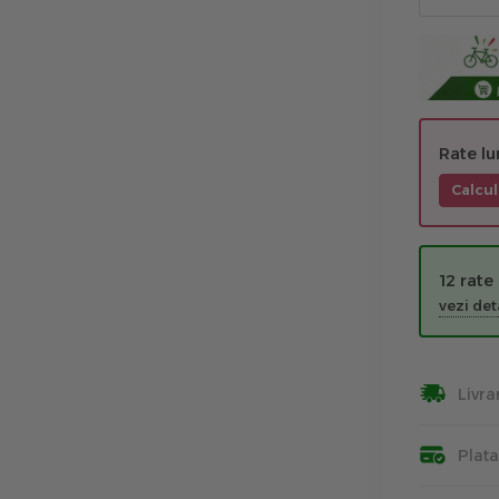
Rate l
Calcul
12 rate
vezi deta
Livra
Plat