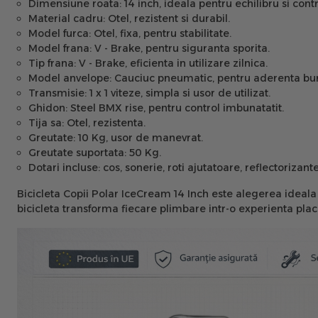
Dimensiune roata:
14 inch, ideala pentru echilibru si contr
Material cadru:
Otel, rezistent si durabil.
Model furca:
Otel, fixa, pentru stabilitate.
Model frana:
V - Brake, pentru siguranta sporita.
Tip frana:
V - Brake, eficienta in utilizare zilnica.
Model anvelope:
Cauciuc pneumatic, pentru aderenta bu
Transmisie:
1 x 1 viteze, simpla si usor de utilizat.
Ghidon:
Steel BMX rise, pentru control imbunatatit.
Tija sa:
Otel, rezistenta.
Greutate:
10 Kg, usor de manevrat.
Greutate suportata:
50 Kg.
Dotari incluse:
cos, sonerie, roti ajutatoare, reflectorizant
Bicicleta Copii Polar IceCream 14 Inch este alegerea ideala 
bicicleta transforma fiecare plimbare intr-o experienta plac