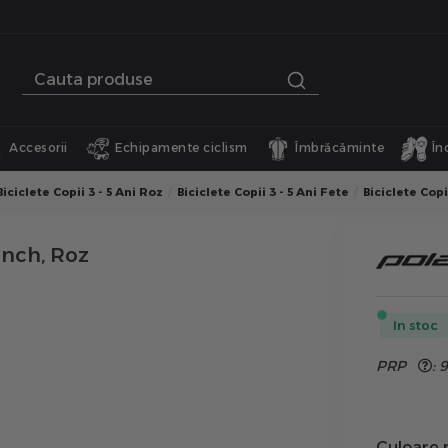
Accesorii
Echipamente ciclism
Îmbrăcăminte
În
Biciclete Copii 3 - 5 Ani Roz
Biciclete Copii 3 - 5 Ani Fete
Biciclete Copii
Inch, Roz
In stoc
PRP
:
9
Culoare 