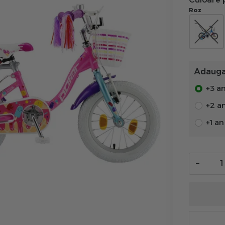
Roz
Adauga 
+3 an
+2 a
+1 a
−