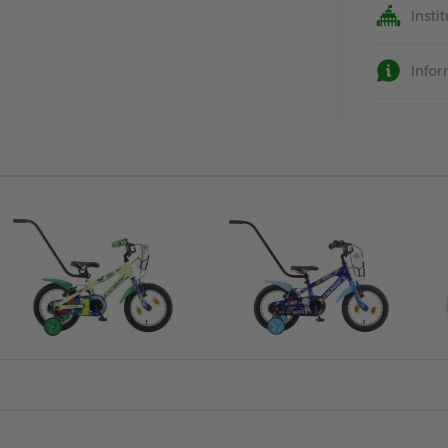
Insti
Info