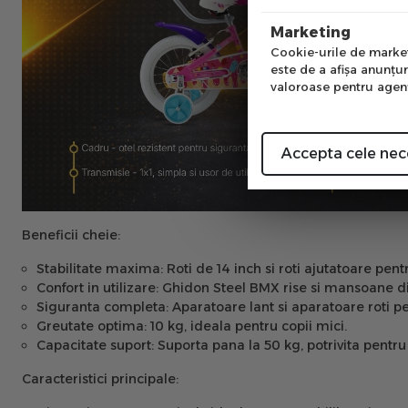
Num
Marketing
Cookie-urile de marketi
este de a afişa anunţur
valoroase pentru agenţi
Accepta cele nec
Beneficii cheie:
Stabilitate maxima:
Roti de 14 inch si roti ajutatoare pent
Confort in utilizare:
Ghidon Steel BMX rise si mansoane di
Siguranta completa:
Aparatoare lant si aparatoare roti p
Greutate optima:
10 kg, ideala pentru copii mici.
Capacitate suport:
Suporta pana la 50 kg, potrivita pentru 
Caracteristici principale: