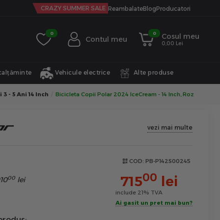
CRAZY SUMMER SALE
Reambalate
Blog
Producatori
0
0
Cosul meu
Contul meu
0,00 Lei
calțăminte
Vehicule electrice
Alte produse
 3 - 5 Ani 14 Inch
Bicicleta Copii Polar 2024 IceCream - 14 Inch, Roz
vezi mai multe
COD:
PB-P142S00245
00
715
lei
00
10
lei
include 21% TVA
Ai gasit un pret mai bun?
produs: