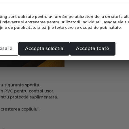
e
ng sunt utilizate pentru a-i urmări pe utilizatori de la un site la altu
i relevante şi antrenante pentru utilizatorii individuali, aşadar ele s
ile de puiblicitate şi părţile terţe care se ocupă de publicitate.
Mă abonez
esare
Accepta selectia
Accepta toate
ru siguranta sporita.
n PVC pentru control usor.
entru protectie suplimentara.
cresterea copilului.