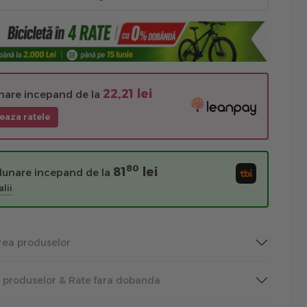
22,21 lei
unare incepand de la
eaza ratele
80
81
lei
 lunare incepand de la
lii
rea produselor
a produselor & Rate fara dobanda