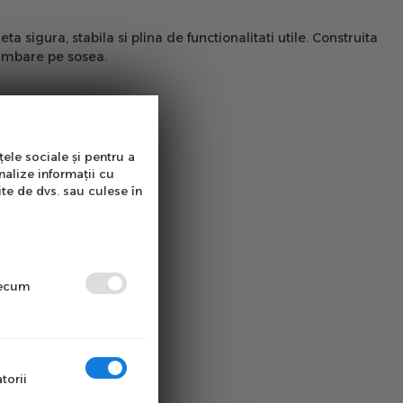
ta sigura, stabila si plina de functionalitati utile. Construita
plimbare pe sosea.
țele sociale și pentru a
nalize informații cu
ite de dvs. sau culese în
precum
torii