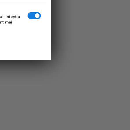
l. Intenţia
unt mai