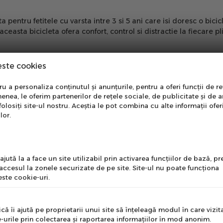
entru fetitele cu varsta intre 3 si 5 ani care isi doresc o bicicle
 aceasta bicicleta ofera confort, control si distractie la fiecare 
este cookies
ri rapide si control eficient.
si ajuta la invatarea echilibrului.
nare Newsletter
 a personaliza conținutul și anunțurile, pentru a oferi funcții de re
controleze bicicleta usor.
enea, le oferim partenerilor de rețele sociale, de publicitate și de a
 aparatoare pentru protectie.
onează-te la newsletter
folosiți site-ul nostru. Aceștia le pot combina cu alte informații ofer
igura rezistenta in timp.
ntru a primi cele mai noi
lor.
erte si informații despre
produse!
l
jută la a face un site utilizabil prin activarea funcţiilor de bază, 
 accesul la zonele securizate de pe site. Site-ul nu poate funcţiona
ste cookie-uri.
nume
că îi ajută pe proprietarii unui site să înţeleagă modul în care vizita
-urile prin colectarea şi raportarea informaţiilor în mod anonim.