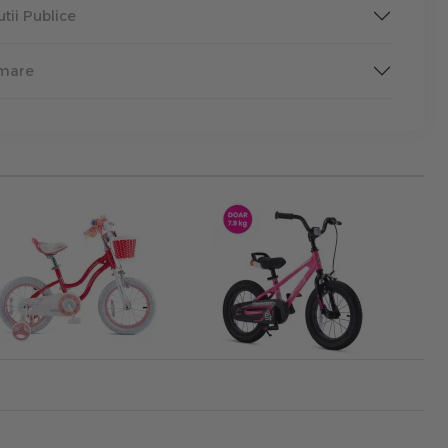
tutii Publice
rmare