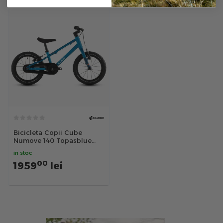
Bicicleta Copii Cube
Numove 140 Topasblue
Nebula 2026 - 14 inch,
in stoc
Albastru
00
1959
lei