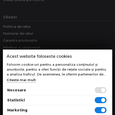
Clienti
Politica de retur
Formular de retur
Garantia produselor
Intrebari si raspunsuri
Downloads
Acest website foloseste cookies
Extragarantie
Folosim cookie-uri pentru a personaliza conținutul și
anunțurile, pentru a oferi funcții de rețele sociale și pentru
a analiza traficul. De asemenea, le oferim partenerilor de
rețele sociale, de publicitate și de analize informații cu
Citeste mai mult
privire la modul în care folosiți site-ul nostru. Aceștia le
pot combina cu alte informații oferite de dvs. sau culese în
Necesare
urma folosirii serviciilor lor.
Statistici
© 2026 COMPONEVO
Marketing