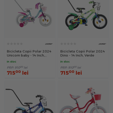
Bicicleta Copii Polar 2024
Bicicleta Copii Polar 2024
Unicorn baby - 14 Inch,
Dino - 14 Inch, Verde
Albastru-Roz
in stoc
in stoc
00
00
PRP:
910
lei
PRP:
910
lei
00
00
715
lei
715
lei