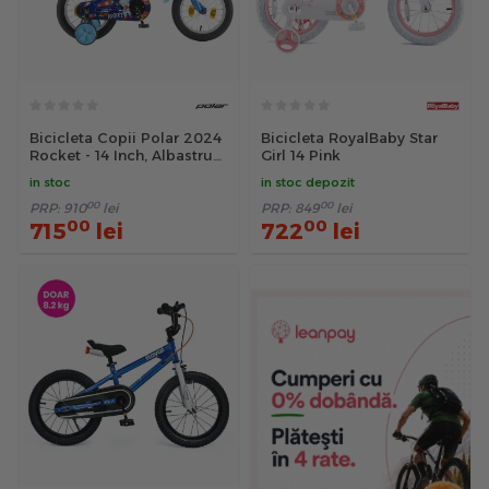
Bicicleta Copii Polar 2024
Bicicleta RoyalBaby Star
Rocket - 14 Inch, Albastru
Girl 14 Pink
inchis
in stoc
in stoc depozit
00
00
PRP:
910
lei
PRP:
849
lei
00
00
715
lei
722
lei