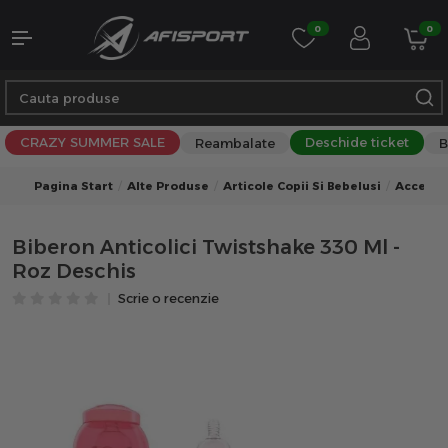
0
0
CRAZY SUMMER SALE
Deschide ticket
Reambalate
B
Pagina Start
Alte Produse
Articole Copii Si Bebelusi
Accesor
Biberon Anticolici Twistshake 330 Ml -
Roz Deschis
Scrie o recenzie