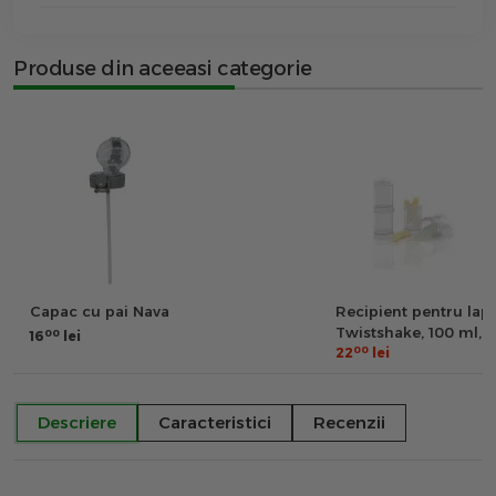
Produse din aceeasi categorie
Capac cu pai Nava
Recipient pentru lapt
Twistshake, 100 ml, A
00
16
lei
00
22
lei
Descriere
Caracteristici
Recenzii