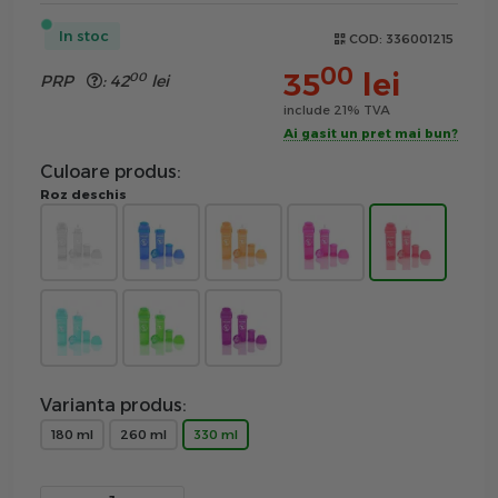
In stoc
COD:
336001215
00
35
lei
00
PRP
:
42
lei
include 21% TVA
Ai gasit un pret mai bun?
Culoare produs:
Roz deschis
Varianta produs:
180 ml
260 ml
330 ml