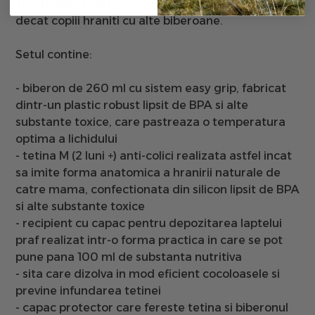
Twistshake Twistflow au avut mai putini colici
decat copiii hraniti cu alte biberoane.
Setul contine:
-
biberon
de 260 ml cu sistem easy grip, fabricat
dintr-un plastic robust
lipsit de BPA
si alte
substante toxice, care pastreaza o temperatura
optima a lichidului
-
tetina
M
(2 luni +) anti-colici realizata astfel incat
sa imite forma anatomica a hranirii naturale de
catre mama, confectionata din silicon lipsit de BPA
si alte substante toxice
-
recipient cu capac
pentru depozitarea laptelui
praf realizat intr-o forma practica in care se pot
pune pana 100 ml de substanta nutritiva
-
sita
care dizolva in mod eficient cocoloasele si
previne infundarea tetinei
-
capac
protector
care fereste tetina si biberonul