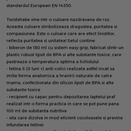
standardul European EN 14350.
Twistshake vine intr-o culoare nazdravana de roz.
Aceasta culoare simbolizeaza dragostea, puritatea si
compasiunea. Este o culoare care are efect linistitor,
reflecta puritatea si unitatea! Setul contine:
- biberon de 180 ml cu sistem easy grip, fabricat dintr-un
plastic robust lipsit de BPA si alte substante toxice, care
pastreaza o temperatura optima a lichidului
- tetina S (0 luni +) anti-colici realizata astfel incat sa
imite forma anatomica a hranirii naturale de catre
mama, confectionata din silicon lipsit de BPA si alte
substante toxice
- recipient cu capac pentru depozitarea laptelui praf
realizat intr-o forma practica in care se pot pune pana
100 ml de substanta nutritiva
- sita care dizolva in mod eficient cocoloasele si previne
infundarea tetinei