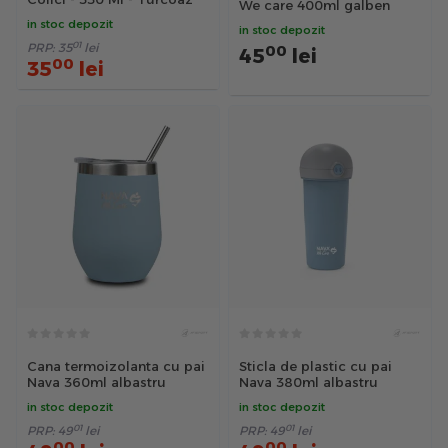
We care 400ml galben
in stoc depozit
in stoc depozit
01
PRP:
35
lei
00
45
lei
00
35
lei
Cana termoizolanta cu pai
Sticla de plastic cu pai
Nava 360ml albastru
Nava 380ml albastru
in stoc depozit
in stoc depozit
01
01
PRP:
49
lei
PRP:
49
lei
00
00