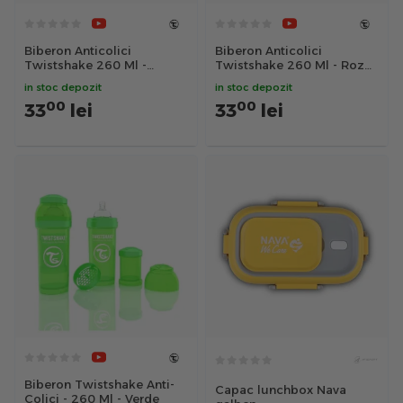
Biberon Anticolici
Biberon Anticolici
Twistshake 260 Ml -
Twistshake 260 Ml - Roz
Portocaliu
Deschis
in stoc depozit
in stoc depozit
00
00
33
lei
33
lei
Biberon Twistshake Anti-
Capac lunchbox Nava
Colici - 260 Ml - Verde