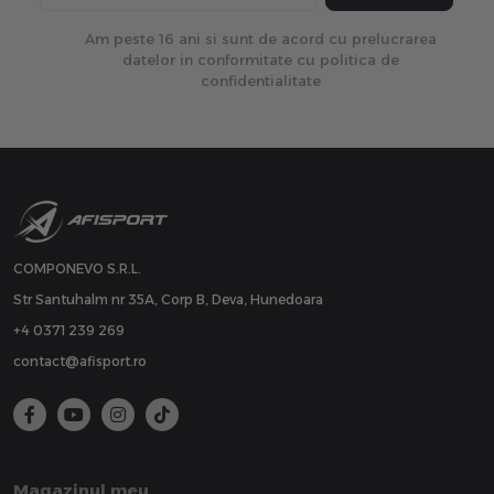
Am peste 16 ani si sunt de acord cu prelucrarea
datelor in conformitate cu politica de
confidentialitate
COMPONEVO S.R.L.
Str Santuhalm nr 35A, Corp B, Deva, Hunedoara
+4 0371 239 269
contact@afisport.ro
Magazinul meu