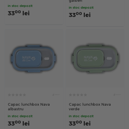
galben
in stoc depozit
in stoc depozit
00
33
lei
00
33
lei
Capac lunchbox Nava
Capac lunchbox Nava
albastru
verde
in stoc depozit
in stoc depozit
00
00
33
lei
33
lei