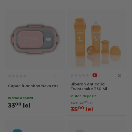
Biberon Anticolici
Capac lunchbox Nava roz
Twistshake 330 Ml -
Portocaliu
in stoc depozit
in stoc depozit
00
PRP:
42
lei
00
33
lei
00
35
lei