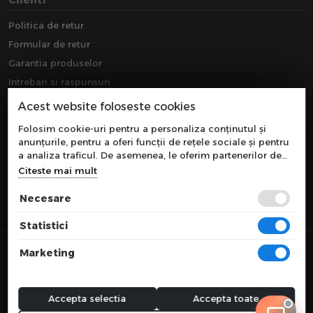
Politica de retur
Formular de retur
Garantia produselor
Intrebari si raspunsuri
Downloads
Acest website foloseste cookies
Extragarantie
Folosim cookie-uri pentru a personaliza conținutul și
anunțurile, pentru a oferi funcții de rețele sociale și pentru
a analiza traficul. De asemenea, le oferim partenerilor de
rețele sociale, de publicitate și de analize informații cu
Citeste mai mult
privire la modul în care folosiți site-ul nostru. Aceștia le
pot combina cu alte informații oferite de dvs. sau culese în
Necesare
urma folosirii serviciilor lor.
Statistici
© 2026 COMPONEVO
Marketing
Toate preturile sunt exprimate in lei si includ tva. Ofertele sunt valabile
in limita stocului disponibil.
webdesign by
WEBNAME
Accepta selectia
Accepta toate