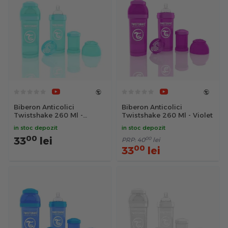
Biberon Anticolici
Biberon Anticolici
Twistshake 260 Ml -
Twistshake 260 Ml - Violet
Turcoaz
in stoc depozit
in stoc depozit
00
33
lei
00
PRP:
40
lei
00
33
lei