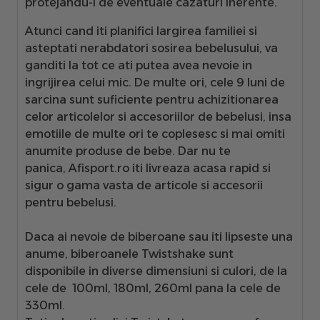
protejandu-l de eventuale cazaturi inerente.
Atunci cand iti planifici largirea familiei si
asteptati nerabdatori sosirea bebelusului, va
ganditi la tot ce ati putea avea nevoie in
ingrijirea celui mic. De multe ori, cele 9 luni de
sarcina sunt suficiente pentru achizitionarea
celor articolelor si accesoriilor de bebelusi, insa
emotiile de multe ori te coplesesc si mai omiti
anumite produse de bebe. Dar nu te
panica,
Afisport.ro iti livreaza acasa rapid si
sigur o gama vasta de articole si accesorii
pentru bebelusi.
Daca ai nevoie de
biberoane
sau iti lipseste una
anume, biberoanele
Twistshake
sunt
disponibile in diverse dimensiuni si culori, de la
cele de 100ml, 180ml, 260ml pana la cele de
330ml.