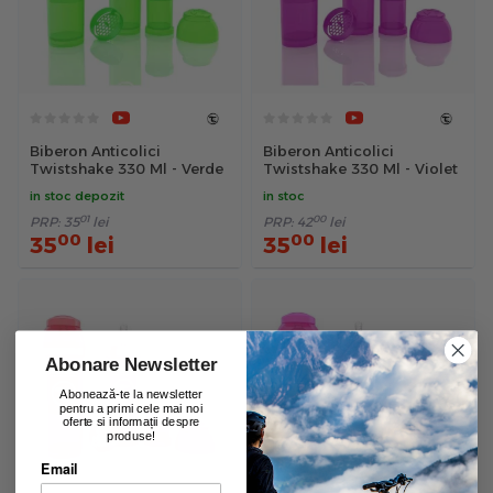
Biberon Anticolici
Biberon Anticolici
Twistshake 330 Ml - Verde
Twistshake 330 Ml - Violet
in stoc depozit
in stoc
01
00
PRP:
35
lei
PRP:
42
lei
00
00
35
lei
35
lei
Abonare Newsletter
Abonează-te la newsletter
pentru a primi cele mai noi
oferte si informații despre
produse!
Email