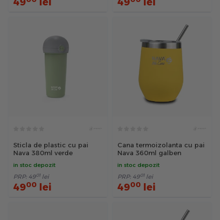
49
lei
49
lei
Sticla de plastic cu pai
Cana termoizolanta cu pai
Nava 380ml verde
Nava 360ml galben
in stoc depozit
in stoc depozit
01
01
PRP:
49
lei
PRP:
49
lei
00
00
49
lei
49
lei