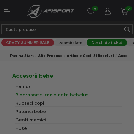
0
0
CRAZY SUMMER SALE
Deschide ticket
Reambalate
B
Pagina Start
Alte Produse
Articole Copii Si Bebelusi
Accesor
Accesorii bebe
Hamuri
Biberoane si recipiente bebelusi
Rucsaci copii
Paturici bebe
Genti mamici
Huse