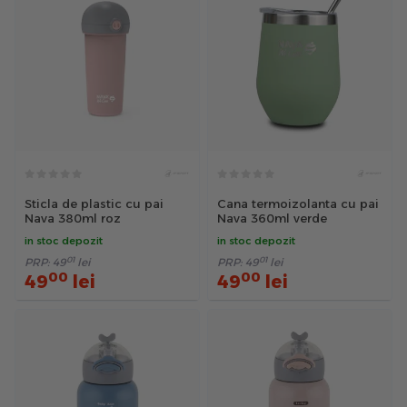
Sticla de plastic cu pai
Cana termoizolanta cu pai
Nava 380ml roz
Nava 360ml verde
in stoc depozit
in stoc depozit
01
01
PRP:
49
lei
PRP:
49
lei
00
00
49
lei
49
lei