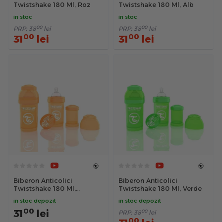
Twistshake 180 Ml, Roz
Twistshake 180 Ml, Alb
in stoc
in stoc
00
00
PRP:
38
lei
PRP:
38
lei
00
00
31
lei
31
lei
Biberon Anticolici
Biberon Anticolici
Twistshake 180 Ml,
Twistshake 180 Ml, Verde
Portocaliu
in stoc depozit
in stoc depozit
00
31
lei
00
PRP:
38
lei
00