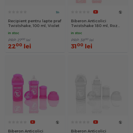
Recipient pentru lapte praf
Biberon Anticolici
Twistshake, 100 ml, Violet
Twistshake 180 ml, Roz
Deschis
in stoc
in stoc
00
00
PRP:
27
lei
PRP:
38
lei
00
00
22
lei
31
lei
Biberon Anticolici
Biberon Anticolici