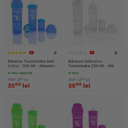
Biberon Twistshake Anti-
Biberon Anticolici
Colici - 330 Ml - Albastru
Twistshake 330 Ml - Alb
in stoc depozit
in stoc
01
00
PRP:
35
lei
PRP:
42
lei
00
00
35
lei
35
lei