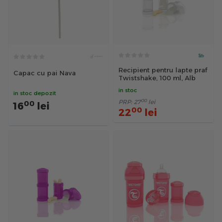
Recipient pentru lapte praf
Capac cu pai Nava
Twistshake, 100 ml, Alb
in stoc
in stoc depozit
00
PRP:
27
lei
00
16
lei
00
22
lei