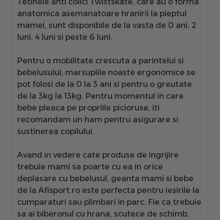
Tetinele anti colici Twistskate, care au o forma
anatomica asemanatoare hranirii la pieptul
mamei, sunt disponibile de la vasta de 0 ani, 2
luni, 4 luni si peste 6 luni.
Pentru o mobilitate crescuta a parintelui si
bebelusului,
marsupiile
noaste ergonomice se
pot folosi de la 0 la 3 ani si pentru o greutate
de la 3kg la 13kg. Pentru momentul in care
bebe pleaca pe propriile picioruse, iti
recomandam un ham pentru asigurare si
sustinerea copilului.
Avand in vedere cate produse de ingrijire
trebuie mami sa poarte cu ea in orice
deplasare cu bebelusul,
geanta mami si bebe
de la Afisport.ro
este perfecta pentru iesirile la
cumparaturi sau plimbari in parc. Fie ca trebuie
sa ai biberonul cu hrana, scutece de schimb,