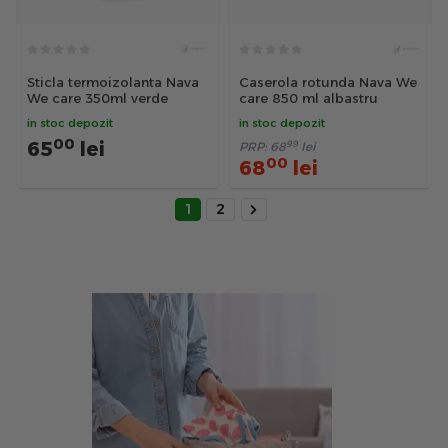
Sticla termoizolanta Nava
Caserola rotunda Nava We
We care 350ml verde
care 850 ml albastru
in stoc depozit
in stoc depozit
00
65
lei
99
PRP:
68
lei
00
68
lei
1
2