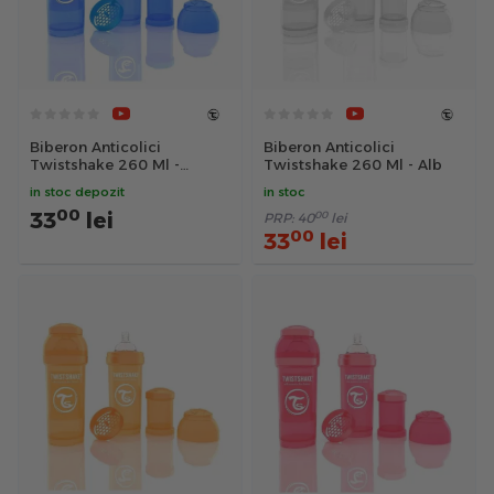
Biberon Anticolici
Biberon Anticolici
Twistshake 260 Ml -
Twistshake 260 Ml - Alb
Albastru
in stoc depozit
in stoc
00
33
lei
00
PRP:
40
lei
00
33
lei