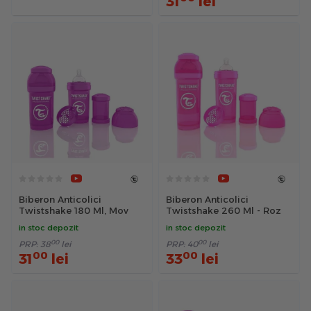
31
lei
Biberon Anticolici
Biberon Anticolici
Twistshake 180 Ml, Mov
Twistshake 260 Ml - Roz
in stoc depozit
in stoc depozit
00
00
PRP:
38
lei
PRP:
40
lei
00
00
31
lei
33
lei