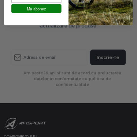
Aboneaza-te la newsletter
Mă abonez
Fii primul care afla ultimele oferte exclusive și ultima
actualizare de produse.
Inscrie-te
Am peste 16 ani si sunt de acord cu prelucrarea
datelor in conformitate cu politica de
confidentialitate
COMPONEVO S.R.L.