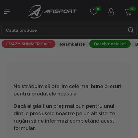
0
0
CRAZY SUMMER SALE
Deschide ticket
Reambalate
B
Ne străduim să oferim cele mai bune prețuri
pentru produsele noastre.
Dacă ai găsit un preț mai bun pentru unul
dintre produsele noastre pe un alt site, te
rugăm să ne informezi completând acest
formular.