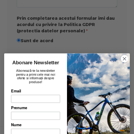
Prin completarea acestui formular imi dau
acordul cu privire la Politica GDPR
(protectia datelor personale)
Sunt de acord
Validare anti-roboti
Abonare Newsletter
Abonează-te la newsletter
pentru a primi cele mai noi
oferte si informații despre
produse!
Email
Trimite
Prenume
Nume