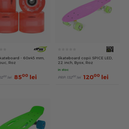
Skateboard - 60x45 mm,
Skateboard copii SPICE LED,
 buc, Roz
22 inch, Byox, Roz
in stoc
00
00
85
lei
120
lei
00
00
02
lei
PRP:
132
lei