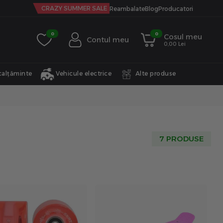
CRAZY SUMMER SALE
Reambalate
Blog
Producatori
0
0
Cosul meu
Contul meu
0,00 Lei
calțăminte
Vehicule electrice
Alte produse
7 PRODUSE