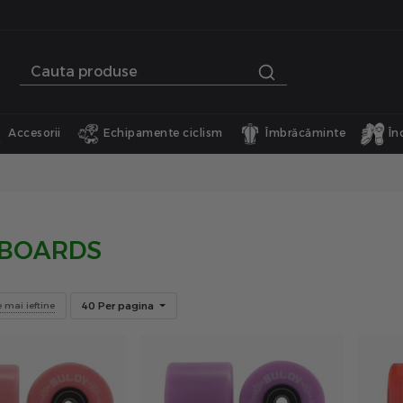
Accesorii
Echipamente ciclism
Îmbrăcăminte
În
EBOARDS
40 Per pagina
e mai ieftine