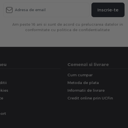
Inscrie-te
Am peste 16 ani si sunt de acord cu prelucrarea datelor in
conformitate cu politica de confidentialitate
meu
Comenzi si livrare
Cum cumpar
itii
Metoda de plata
okies
Informatii de livrare
te
Credit online prin UCFin
ort