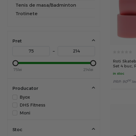
Tenis de masa/Badminton
Trotinete
Pret
–
Roti Skate
Set 4 buc, 
75lei
214lei
in stoc
00
PRP:
90
lei
Producator
Byox
DHS Fitness
Moni
Stoc