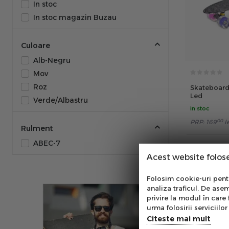
In stoc
In stoc magazin Buzau
Culoare
Alb-Negru
Mov
Roz
Skateboard 
Led
Verde/Albastru
in stoc
00
PRP:
169
l
Rulment
ABEC-7
Acest website folos
Skate
Abo
Folosim cookie-uri pentru
analiza traficul. De asem
Datul cu s
Ab
privire la modul în care 
copiilor s
pe
urma folosirii serviciilor 
of
pregatire
Citeste mai mult