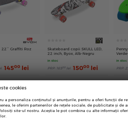
22`` Graffiti Roz
Skateboard copii SKULL LED,
Penny 
22 inch, Byox, Alb-Negru
Verde
in stoc
in stoc
00
00
145
lei
150
lei
00
ei
PRP:
165
lei
PRP:
2
este cookies
boards
nare Newsletter
 a personaliza conținutul și anunțurile, pentru a oferi funcții de re
enea, le oferim partenerilor de rețele sociale, de publicitate și de a
kateboard a luat amploare destul de mare si la noi in tara
onează-te la newsletter
folosiți site-ul nostru. Aceștia le pot combina cu alte informații ofer
i a adolescentilor. Cand alegi sa iti cumperi un skateboard
ntru a primi cele mai noi
lor.
erte si informații despre
, tinand cont daca esti incepatori, intermediar sau avan
produse!