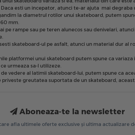
a unui skateboard
variaza si ea, materialul din care este
 Daca esti un incepator, atunci te-ar ajuta mai degraba un
gandim la
diametrul rotilor unui skateboard
, putem spune
– 60 mm.
i pe rampe sau pe teren alunecos sau denivelari, atunci ro
e.
esti skateboard-ul pe asfalt, atunci un material dur al ro
ile platformei unui skateboard
putem spune ca variaza in
ce urmeaza sa-l utilizeze.
 de vedere al
latimii skateboard-lui
, putem spune ca acea
e priveste
greutatea suportata de un skateboard
, aceast
Aboneaza-te la newsletter
 care afla ultimele oferte exclusive și ultima actualizare 