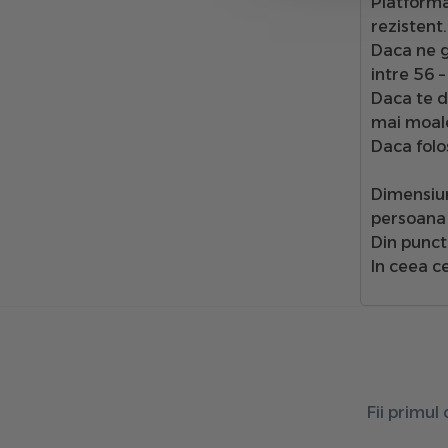
Platform
rezistent.
Daca ne 
intre 56 
Daca te da
mai moal
Daca folos
Dimensiun
persoana 
Din punct
In ceea c
Fii primul