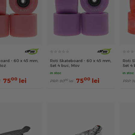
board - 60 x 45 mm,
Roti Skateboard - 60 x 45 mm,
Roti 
Roz
Set 4 buc, Mov
Set 4
in stoc
in stoc
00
00
75
lei
75
lei
00
PRP:
90
lei
PRP:
1