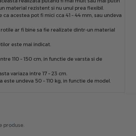
 aceasta realizata putand fi mai mult sau mai putin
 material rezistent si nu unul prea flexibil.
 ca acestea pot fi mici cca 41 – 44 mm, sau undeva
tile ar fi bine sa fie realizate dintr-un material
tilor este mai indicat.
tre 110 – 150 cm, in functie de varsta si de
sta variaza intre 17 – 23 cm.
a este undeva 50 – 110 kg, in functie de model.
de produse.