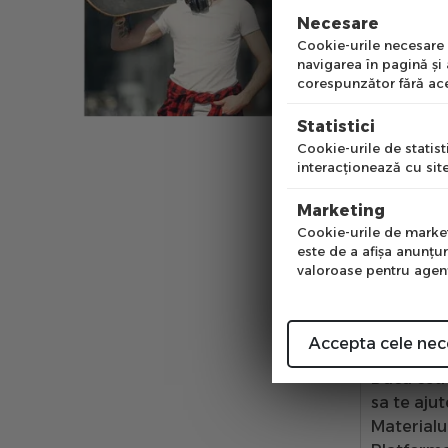
Este destu
Necesare
Emai
tine cont
Cookie-urile necesare a
navigarea în pagină şi
tricks-ril
corespunzător fără ace
Pre
Skateboa
Statistici
si tinuta.
Cookie-urile de statisti
Inainte d
interacţionează cu site
strada, vr
Num
Marketing
Cookie-urile de marketi
Daca vre
este de a afişa anunţur
fara multe
valoroase pentru agenţi
corect cu
Un skateb
a practic
Accepta cele nec
Daca esti
sa te aju
Materialu