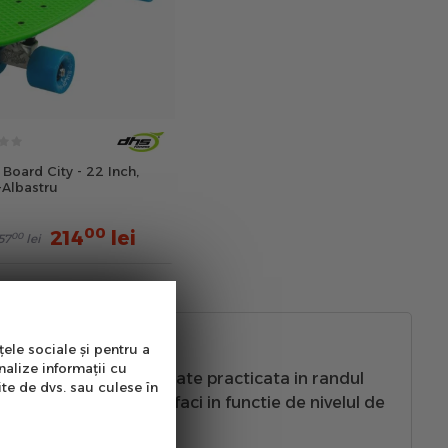
Board City - 22 Inch,
-Albastru
00
214
lei
00
57
lei
țele sociale și pentru a
nalize informații cu
, si a devenit o activitate practicata in randul
ite de dvs. sau culese în
, este important sa o faci in functie de nivelul de
sat.