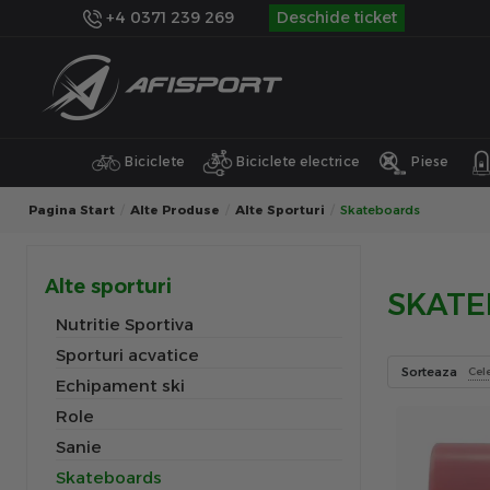
+4 0371 239 269
Deschide ticket
Biciclete
Biciclete electrice
Piese
Pagina Start
Alte Produse
Alte Sporturi
Skateboards
Alte sporturi
SKAT
Nutritie Sportiva
Sporturi acvatice
Sorteaza
Cel
Echipament ski
Role
Sanie
Skateboards