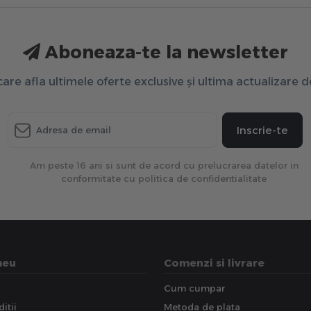
Aboneaza-te la newsletter
 care afla ultimele oferte exclusive și ultima actualizare 
Inscrie-te
Am peste 16 ani si sunt de acord cu prelucrarea datelor in
conformitate cu politica de confidentialitate
meu
Comenzi si livrare
Cum cumpar
itii
Metoda de plata