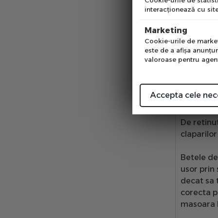
Cookie-urile de statisti
sa se situ
interacţionează cu site
insa aces
Num
stii ca el
Marketing
mica.
Cookie-urile de marketi
este de a afişa anunţur
valoroase pentru agenţi
Alegerea 
• schiori
• schiori 
Accepta cele nec
• schiorii
De retinu
claparilor
Betele de
usor prin
decat sa 
corecta pe
masoara l