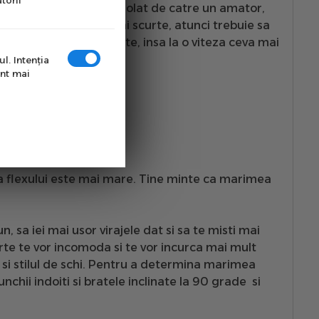
torii
unt mai dificil de controlat de catre un amator,
a optam pentru
skiuri mai scurt
e, atunci trebuie sa
ra viraje rapide si scurte, insa la o viteza ceva mai
l. Intenţia
unt mai
cateva recomandari:
e la 50 pana la 70.
 100.
 si 150.
rea flexului este mai mare. Tine minte ca marimea
, sa iei mai usor virajele dat si sa te misti mai
urte te vor incomoda si te vor incurca mai mult
 si stilul de schi. Pentru a determina marimea
chii indoiti si bratele inclinate la 90 grade si