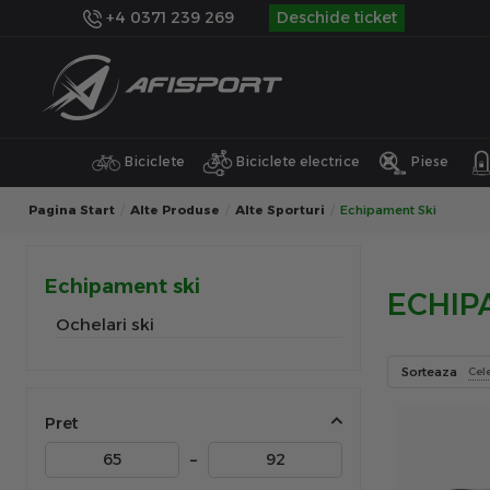
+4 0371 239 269
Deschide ticket
Biciclete
Biciclete electrice
Piese
Pagina Start
Alte Produse
Alte Sporturi
Echipament Ski
Echipament ski
ECHIP
Ochelari ski
Sorteaza
Cel
Pret
–