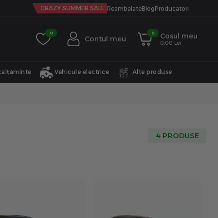
CRAZY SUMMER SALE
Reambalate
Blog
Producatori
0
0
Cosul meu
Contul meu
0,00 Lei
calțăminte
Vehicule electrice
Alte produse
4 PRODUSE