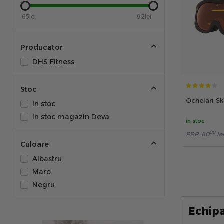
65lei
92lei
Producator
DHS Fitness
Stoc
Ochelari Sk
In stoc
In stoc magazin Deva
in stoc
00
PRP:
80
lei
Culoare
Albastru
Maro
Negru
Echip