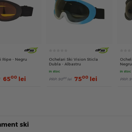
i Ripe - Negru
Ochelari Ski Vision Sticla
Ochela
Dubla - Albastru
Negru
in stoc
in stoc
00
00
65
lei
75
lei
00
PRP:
90
lei
PRP:
9
ament ski