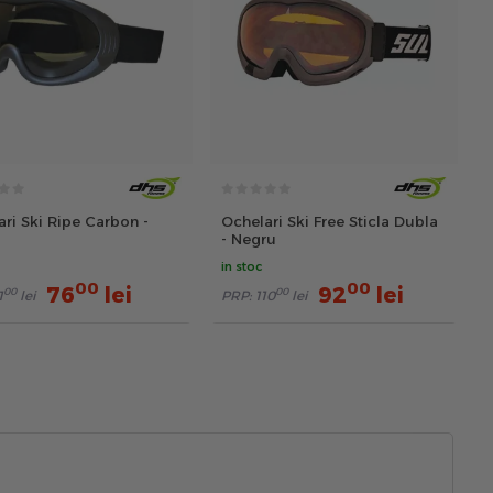
ri Ski Ripe Carbon -
Ochelari Ski Free Sticla Dubla
- Negru
in stoc
00
00
76
lei
92
lei
00
00
1
lei
PRP:
110
lei