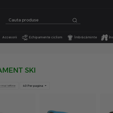
Accesorii
Echipamente ciclism
Îmbrăcăminte
În
AMENT SKI
40 Per pagina
e mai ieftine