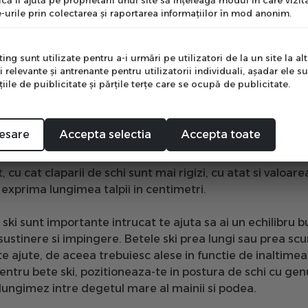
că îi ajută pe proprietarii unui site să înţeleagă modul în care vizita
eze intre barbia si crestetul capului.
Schiruile mai inalte
s
-urile prin colectarea şi raportarea informaţiilor în mod anonim.
tea ofera schiorilor profesionisti mai multa viteza. Dac
e
e sunt ideale pentru incepatori si intermediar, intrucat ofe
ng sunt utilizate pentru a-i urmări pe utilizatori de la un site la altu
i relevante şi antrenante pentru utilizatorii individuali, aşadar ele s
ile de puiblicitate şi părţile terţe care se ocupă de publicitate.
Mă abonez
corecta a
claparilor de ski
este indicat sa tina cont de 
 incepatori spre mediu - se recomanda
clapari cu un flex
d
cu nivelul mediu – se recomanda clapari cu flex intre 70 si
esare
Accepta selectia
Accepta toate
 cu experienta – se recoamnda clapari cu un flex intre 100
t, cu cat
claparii de schi
sunt mai rigizi, cu atat si valoa
 exprima lungimea talpii in centimetri.
 ski
sunt importante intrucat te ajuta sa ai un echilibru bun
 sustinere si impingere. Betele ski prea lungi sau prea sc
te ajute, de aceea trebuiesc alese in functie de inaltimea
ntru bete ski, pozitioneaza-te in postura de schi cu genun
ungimez intre degetul mare al mainii si podea.