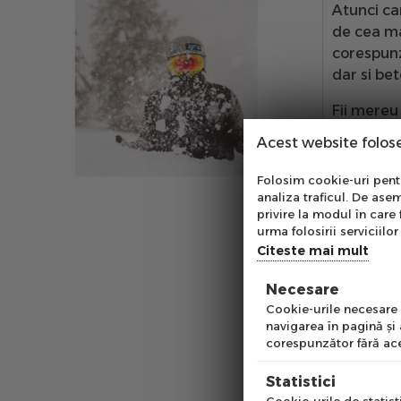
Atunci ca
de cea mai
corespunza
dar si bet
Fii mereu
Distracti
Acest website folos
Folosest
manusi sk
Abo
Folosim cookie-uri pentru
analiza traficul. De asem
Ab
privire la modul în care 
Schiurile 
pe
urma folosirii serviciilor 
schiorului
of
Citeste mai mult
aceea est
Necesare
Emai
Din punct
Cookie-urile necesare a
medii
pen
navigarea în pagină şi
corespunzător fără ace
degraba s
Pre
Statistici
Cand ne a