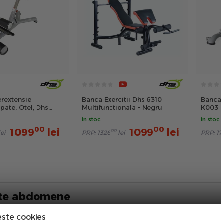
erextensie
Banca Exercitii Dhs 6310
Banca
ate, Otel, Dhs
Multifunctionala - Negru
K003 
in stoc
in stoc
00
00
1099
lei
1099
lei
00
lei
PRP:
1326
lei
PRP:
1
te abdomene
ro are o gama variata de aparate fitness precum banci d
este cookies