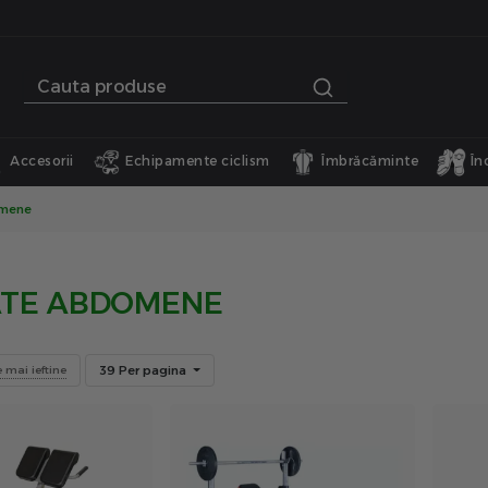
Accesorii
Echipamente ciclism
Îmbrăcăminte
În
omene
TE ABDOMENE
39 Per pagina
e mai ieftine