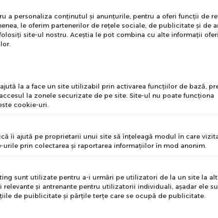
a dispozitie online pentru achizitie. Exista o serie de apa
nare Newsletter
 a personaliza conținutul și anunțurile, pentru a oferi funcții de re
odelele simple, astfel ca te ajuta sa iti gestionezi bin
enea, le oferim partenerilor de rețele sociale, de publicitate și de a
arte util in mentinerea unei conditii fizice bune, ajuta sa
onează-te la newsletter
folosiți site-ul nostru. Aceștia le pot combina cu alte informații ofer
rate, te ajuta sa slabesti si sa iti mentii o greutate optima
ntru a primi cele mai noi
lor.
erte si informații despre
fitness, in functie de caracteristicile lor principale, ne 
produse!
tr-o forma de sanatate optima.
l
jută la a face un site utilizabil prin activarea funcţiilor de bază, 
 abdomene simplu, pliabil in general sau banca multifun
 accesul la zonele securizate de pe site. Site-ul nu poate funcţiona
ste cookie-uri.
 abdominali. Este relativ dificil de facut abdomene daca 
e nu sunt cele mai placute exercitii fizice. Banca de abd
nume
ai lina a exercitiilor, cu o presiune redusa asupra coloan
că îi ajută pe proprietarii unui site să înţeleagă modul în care vizita
-urile prin colectarea şi raportarea informaţiilor în mod anonim.
tifunctionala
este un aparat fitness superior bancii de a
e
n utilizarea ganterelor atasate. Banca multifunctionala 
fie: fixa orizontala, fixa inclinata, fixa in pozitia pliat, c
ng sunt utilizate pentru a-i urmări pe utilizatori de la un site la altu
i relevante şi antrenante pentru utilizatorii individuali, aşadar ele s
e, cu suport pentru greutati. Aceste banci multifunctiona
ile de puiblicitate şi părţile terţe care se ocupă de publicitate.
Mă abonez
 discuri greutati, forta brate si picioare, extensie picioar