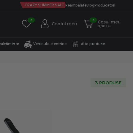
CRAZY SUMMER SALE
Reambalate
Blog
Producatori
0
0
Cosul meu
Contul meu
0,00 Lei
calțăminte
Vehicule electrice
Alte produse
3 PRODUSE