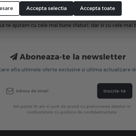
oastra
Afisport
iti propunem o serie vasta de articole fitn
esare
Accepta selectia
Accepta toate
line. Aceste aparate fitness, precum banca abdomene sim
 sa faci mai multa miscare si mai mult sport saptamanal s
sa te ajutam cu cele mai bune sfaturi, dar si cu cele mai 
Aboneaza-te la newsletter
 care afla ultimele oferte exclusive și ultima actualizare 
Inscrie-te
Am peste 16 ani si sunt de acord cu prelucrarea datelor in
conformitate cu politica de confidentialitate