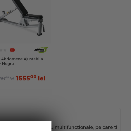
 Abdomene Ajustabila
- Negru
00
1555
lei
00
794
lei
e abdomene simple sau multifunctionale, pe care ti