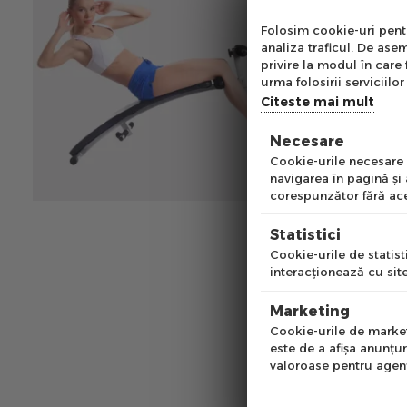
le pune l
Abo
Folosim cookie-uri pentru
general m
analiza traficul. De asem
fitness fo
Ab
privire la modul în care 
si chiar b
pe
urma folosirii serviciilor 
of
Citeste mai mult
Aparatele 
cat si in
Necesare
Emai
Cookie-urile necesare a
Aparat de
navigarea în pagină şi
corespunzător fără ace
muschilor
abdomenel
Pre
Statistici
miscare m
Cookie-urile de statisti
interacţionează cu site
Banca mul
Num
forta pri
Marketing
putand sa 
Cookie-urile de marketi
este de a afişa anunţur
ajustabil
valoroase pentru agenţi
gantere si