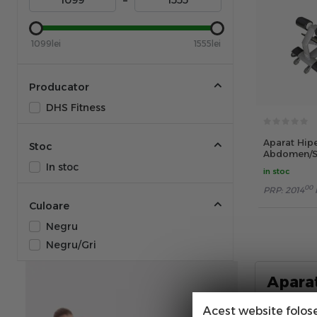
–
1099lei
1555lei
Producator
DHS Fitness
Aparat Hip
Stoc
Abdomen/Sp
K004
In stoc
in stoc
00
PRP:
2014
Culoare
Negru
Negru/Gri
Apara
Afisport.
Acest website folos