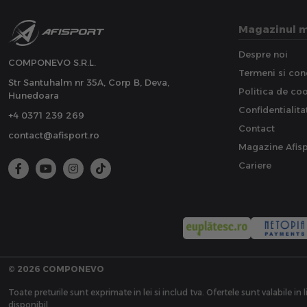
Magazinul 
Despre noi
COMPONEVO S.R.L.
Termeni si cond
Str Santuhalm nr 35A, Corp B, Deva,
Politica de co
Hunedoara
Confidentialita
+4 0371 239 269
Contact
contact@afisport.ro
Magazine Afisp
Cariere
© 2026 COMPONEVO
Toate preturile sunt exprimate in lei si includ tva. Ofertele sunt valabile in 
disponibil.