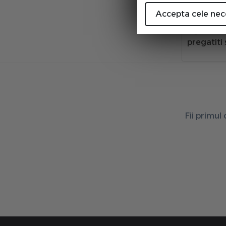
Echipa n
Accepta cele nec
nostru on
siguranta
pregatiti 
Fii primul