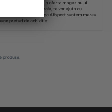
ess si aparate de sport in oferta magazinului
pla sau multifunctionala, te vor ajuta cu
i chiar zilnic. Noi, Echipa Afisport suntem mereu
bune preturi de achizitie.
de produse.