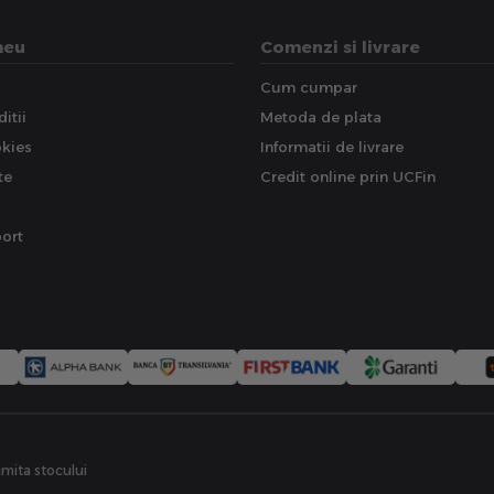
meu
Comenzi si livrare
Cum cumpar
itii
Metoda de plata
okies
Informatii de livrare
te
Credit online prin UCFin
ort
limita stocului