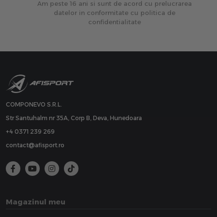
Am peste 16 ani si sunt de acord cu prelucrarea
datelor in conformitate cu politica de
confidentialitate
COMPONEVO S.R.L.
Str Santuhalm nr 35A, Corp B, Deva, Hunedoara
+4 0371 239 269
contact@afisport.ro
Magazinul meu