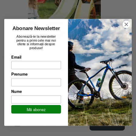
Abonare Newsletter
Abonează-te la newsletter
pentru a primi cele mai noi
oferte si informații despre
produse!
Email
Aboneaza-te la newsletter
Prenume
Fii primul care afla ultimele oferte exclusive și ultima
Nume
actualizare de produse.
Mă abonez
Inscrie-te