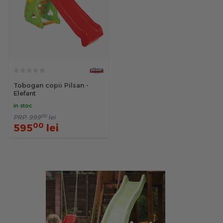
Tobogan copii Pilsan -
Elefant
in stoc
00
PRP:
999
lei
00
595
lei