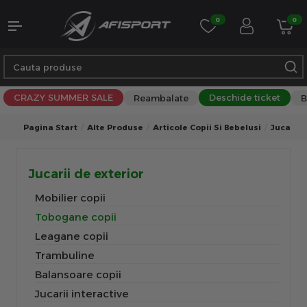
0
0
CRAZY SUMMER SALE
Deschide ticket
Reambalate
B
Pagina Start
Alte Produse
Articole Copii Si Bebelusi
Jucarii 
Jucarii de exterior
Mobilier copii
Tobogane copii
Leagane copii
Trambuline
Balansoare copii
Jucarii interactive