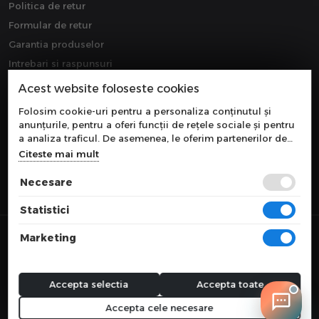
Politica de retur
Formular de retur
Garantia produselor
Intrebari si raspunsuri
Downloads
Acest website foloseste cookies
Extragarantie
Folosim cookie-uri pentru a personaliza conținutul și
anunțurile, pentru a oferi funcții de rețele sociale și pentru
a analiza traficul. De asemenea, le oferim partenerilor de
rețele sociale, de publicitate și de analize informații cu
Citeste mai mult
privire la modul în care folosiți site-ul nostru. Aceștia le
pot combina cu alte informații oferite de dvs. sau culese în
Necesare
urma folosirii serviciilor lor.
Statistici
© 2026 COMPONEVO
Marketing
Toate preturile sunt exprimate in lei si includ tva. Ofertele sunt valabile
in limita stocului disponibil.
webdesign by
WEBNAME
Accepta selectia
Accepta toate
Accepta cele necesare