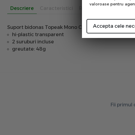
valoroase pentru agenţi
Descriere
Caracteristici
Recenzii
Accepta cele nec
Suport bidonas Topeak Mono Cage CX
hi-plastic transparent
2 suruburi incluse
greutate: 48g
Fii primul