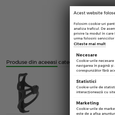
Acest website folos
Abo
Folosim cookie-uri pentru
analiza traficul. De asem
Ab
privire la modul în care 
pe
urma folosirii serviciilor 
of
Citeste mai mult
Necesare
Emai
Cookie-urile necesare a
Produse din aceeasi categorie
navigarea în pagină şi
corespunzător fără ace
Pre
Statistici
Cookie-urile de statisti
interacţionează cu site
Num
Marketing
Cookie-urile de marketi
este de a afişa anunţur