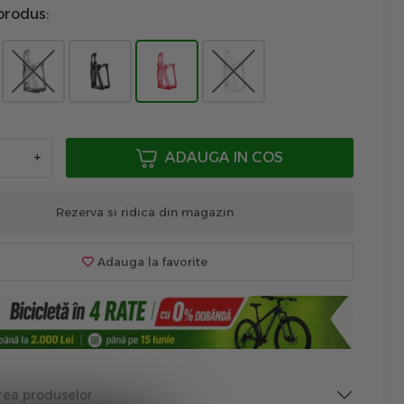
produs:
+
ADAUGA IN COS
Rezerva si ridica din magazin
Adauga la favorite
rea produselor