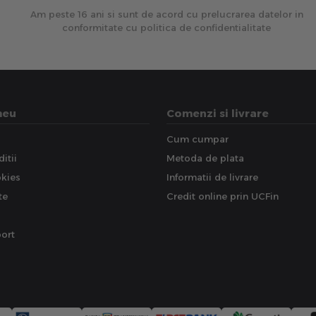
Am peste 16 ani si sunt de acord cu prelucrarea datelor in
conformitate cu politica de confidentialitate
meu
Comenzi si livrare
Cum cumpar
itii
Metoda de plata
okies
Informatii de livrare
te
Credit online prin UCFin
ort