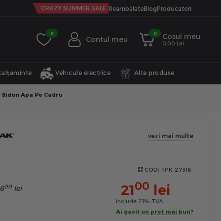
CRAZY SUMMER SALE
Reambalate
Blog
Producatori
0
0
Cosul meu
Contul meu
0,00 Lei
calțăminte
Vehicule electrice
Alte produse
i Bidon Apa Pe Cadru
vezi mai multe
COD:
TPK-27316
00
21
lei
00
6
lei
include 21% TVA
Ai gasit un pret mai bun?