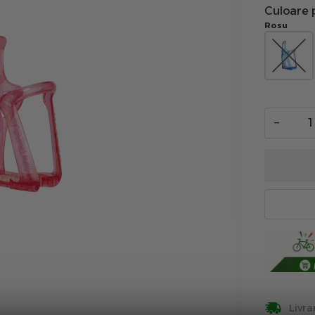
Culoare 
Rosu
−
Livra