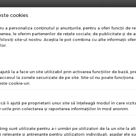
Plat
este cookies
nare Newsletter
 a personaliza conținutul și anunțurile, pentru a oferi funcții de re
Insti
enea, le oferim partenerilor de rețele sociale, de publicitate și de a
onează-te la newsletter
folosiți site-ul nostru. Aceștia le pot combina cu alte informații ofer
ntru a primi cele mai noi
lor.
Info
erte si informații despre
produse!
l
jută la a face un site utilizabil prin activarea funcţiilor de bază, 
 accesul la zonele securizate de pe site. Site-ul nu poate funcţiona
ste cookie-uri.
nume
că îi ajută pe proprietarii unui site să înţeleagă modul în care vizita
-urile prin colectarea şi raportarea informaţiilor în mod anonim.
e
ng sunt utilizate pentru a-i urmări pe utilizatori de la un site la altu
i relevante şi antrenante pentru utilizatorii individuali, aşadar ele s