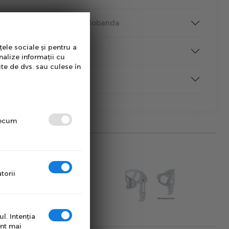
a produselor & Rate fara dobanda
țele sociale și pentru a
tutii Publice
nalize informații cu
ite de dvs. sau culese în
rmare
precum
torii
l. Intenţia
unt mai