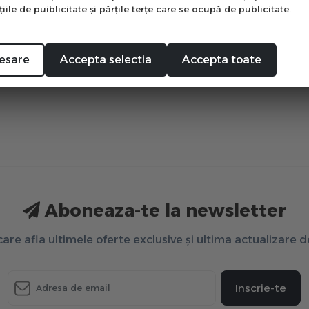
ile de puiblicitate şi părţile terţe care se ocupă de publicitate.
Mă abonez
esare
Accepta selectia
Accepta toate
Aboneaza-te la newsletter
 care afla ultimele oferte exclusive și ultima actualizare 
Inscrie-te