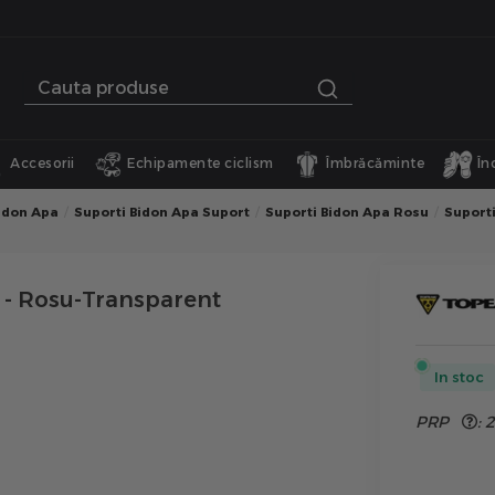
Accesorii
Echipamente ciclism
Îmbrăcăminte
În
idon Apa
Suporti Bidon Apa Suport
Suporti Bidon Apa Rosu
Suport
- Rosu-Transparent
In stoc
PRP
:
2