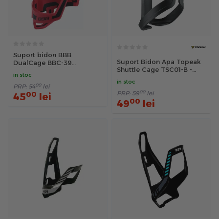
Suport bidon BBB
Suport Bidon Apa Topeak
DualCage BBC-39
Shuttle Cage TSC01-B -
rosu/negru
in stoc
Negru
in stoc
00
PRP:
54
lei
00
00
PRP:
59
lei
45
lei
00
49
lei