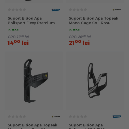
Suport Bidon Apa
Suport Bidon Apa Topeak
Polisport Flexy Premium
Mono Cage Cx - Rosu-
Universal - Negru
Transparent
in stoc
in stoc
00
00
PRP:
17
lei
PRP:
26
lei
00
00
14
lei
21
lei
Suport Bidon Apa Topeak
Suport Bidon Apa