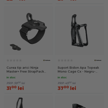
Curea tip arici Ninja
Suport Bidon Apa Topeak
Master+ Free StrapPack
Mono Cage Cx - Negru-
TNJA-FSP
Transparent
in stoc
in stoc
00
00
PRP:
59
lei
PRP:
45
lei
00
00
31
lei
37
lei