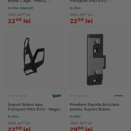
Mono Cage, Tmn02 -
Polisport PRO EVO -
Negru
Negru-Alb
in stoc depozit
in stoc
00
00
PRP:
40
lei
PRP:
26
lei
00
00
22
lei
22
lei
Suport Bidon Apa
Prindere Rapida Bicicleta
Polisport PRO EVO - Negru
pentru Suport Bidon
TQCM01
in stoc
in stoc
00
00
PRP:
26
lei
PRP:
35
lei
00
00
22
lei
29
lei