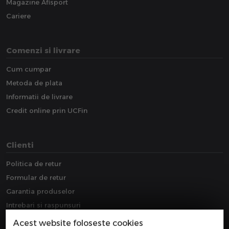
Magazine Afisport
Cariere
Comenzi si livrare
Cum cumpar
Metoda de plata
Informatii de livrare
Credit online prin UCFin
Clienti
Politica de retur
Formular de retur
Garantia produselor
Intrebari si raspunsuri
Downloads
Acest website foloseste cookies