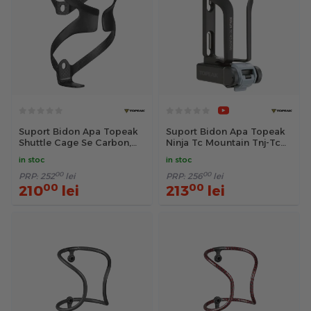
Suport Bidon Apa Topeak
Suport Bidon Apa Topeak
Shuttle Cage Se Carbon,
Ninja Tc Mountain Tnj-Tcm
Tsbc-Xeb - Negru
- Negru
in stoc
in stoc
00
00
PRP:
252
lei
PRP:
256
lei
00
00
210
lei
213
lei