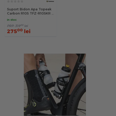
Suport Bidon Apa Topeak
Carbon R10S TFZ-R10SKR -
Albastru
in stoc
00
PRP:
319
lei
00
275
lei