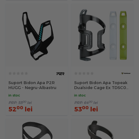
Suport Bidon Apa P2R
Suport Bidon Apa Topeak
HUGG - Negru-Albastru
Dualside Cage Ex TDSC02-
GWG - Alb-Verde
in stoc
in stoc
00
00
PRP:
55
lei
PRP:
64
lei
00
00
52
lei
53
lei