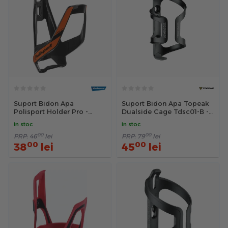
Suport Bidon Apa
Suport Bidon Apa Topeak
Polisport Holder Pro -
Dualside Cage Tdsc01-B -
Negru-Portocaliu
Negru
in stoc
in stoc
00
00
PRP:
46
lei
PRP:
79
lei
00
00
38
lei
45
lei