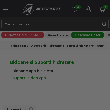
0
0
CRAZY SUMMER SALE
Deschide ticket
Reambalate
B
Pagina Start
Accesorii
Bidoane Si Suporti Hidratare
Suporti
Bidoane si Suporti hidratare
Bidoane apa bicicleta
Suporti bidon apa
Tip montaj
1