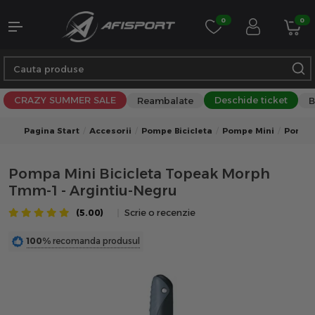
0
0
CRAZY SUMMER SALE
Deschide ticket
Reambalate
B
Pagina Start
Accesorii
Pompe Bicicleta
Pompe Mini
Pompe 
Pompa Mini Bicicleta Topeak Morph
Tmm-1 - Argintiu-Negru
(5.00)
Scrie o recenzie
100%
recomanda produsul