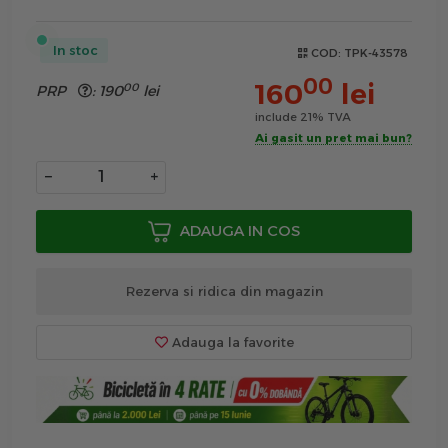
In stoc
COD:
TPK-43578
00
160
lei
00
PRP
:
190
lei
include 21% TVA
Ai gasit un pret mai bun?
−
+
ADAUGA IN COS
Rezerva si ridica din magazin
Adauga la favorite