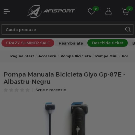
0
0
CRAZY SUMMER SALE
Deschide ticket
Reambalate
B
Pagina Start
Accesorii
Pompe Bicicleta
Pompe Mini
Pompe 
Pompa Manuala Bicicleta Giyo Gp-87E -
Albastru-Negru
Scrie o recenzie