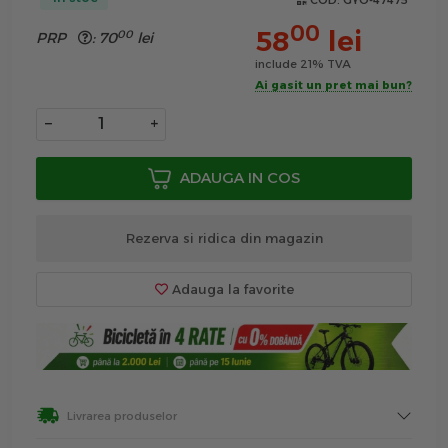
COD:
GYO-47475
00
58
lei
00
PRP
:
70
lei
include 21% TVA
Ai gasit un pret mai bun?
−
+
ADAUGA IN COS
Rezerva si ridica din magazin
Adauga la favorite
Livrarea produselor