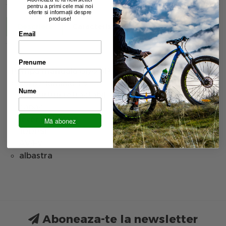
pentru a primi cele mai noi
oferte si informații despre
produse!
Descriere
Caracteristici
Recenzii
Email
Prenume
Pompa manuala Giyo GP-87E
corp Aluminiu T6,
Nume
cap furtun retractabil,
capac,
lever inchidere,
Mă abonez
100PSI,
AV/FV,
albastra
Aboneaza-te la newsletter