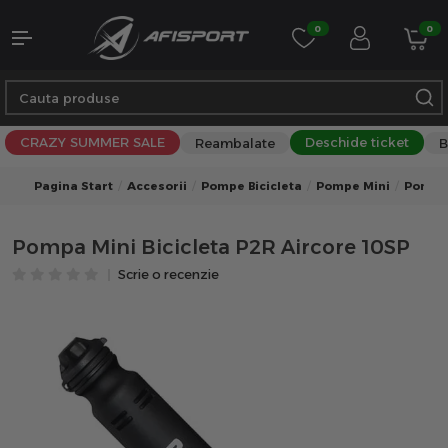
0
0
CRAZY SUMMER SALE
Deschide ticket
Reambalate
B
Pagina Start
Accesorii
Pompe Bicicleta
Pompe Mini
Pompe 
Pompa Mini Bicicleta P2R Aircore 10SP
Scrie o recenzie