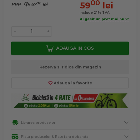
00
59
lei
00
PRP
:
67
lei
include 21% TVA
Ai gasit un pret mai bun?
−
+
ADAUGA IN COS
Rezerva si ridica din magazin
Adauga la favorite
Livrarea produselor
Plata produselor & Rate fara dobanda