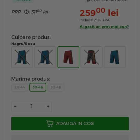
COD:
ONE-1078-070
00
259
lei
00
PRP
:
311
lei
include 21% TVA
Ai gasit un pret mai bun?
Culoare produs:
Negru/Rosu
Marime produs:
28-44
30-46
32-48
−
+
ADAUGA IN COS