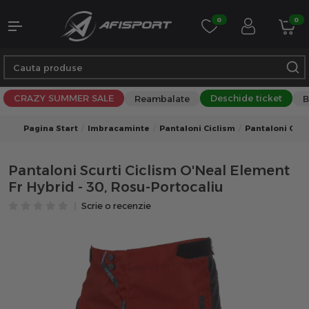
0
0
CRAZY SUMMER SALE
Deschide ticket
Reambalate
B
Pagina Start
Imbracaminte
Pantaloni Ciclism
Pantaloni Cicl
Pantaloni Scurti Ciclism O'Neal Element
Fr Hybrid - 30, Rosu-Portocaliu
Scrie o recenzie