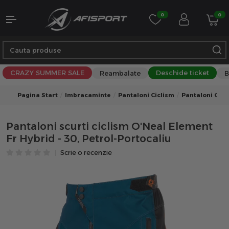
0
0
CRAZY SUMMER SALE
Deschide ticket
Reambalate
B
Pagina Start
Imbracaminte
Pantaloni Ciclism
Pantaloni Cicl
Pantaloni scurti ciclism O'Neal Element
Fr Hybrid - 30, Petrol-Portocaliu
Scrie o recenzie