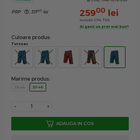
COD:
ONE-1078-090
00
259
lei
00
PRP
:
311
lei
include 21% TVA
Ai gasit un pret mai bun?
Culoare produs:
Turcoaz
Marime produs:
28-44
30-46
−
+
ADAUGA IN COS