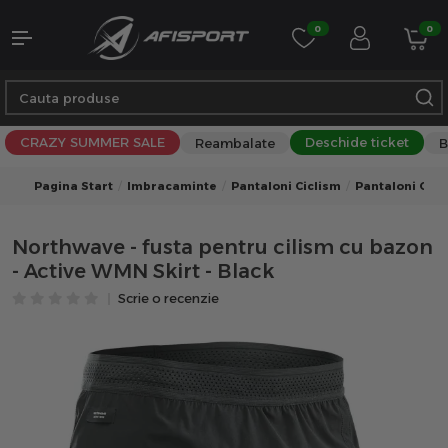
0
0
CRAZY SUMMER SALE
Deschide ticket
Reambalate
B
Pagina Start
Imbracaminte
Pantaloni Ciclism
Pantaloni Cicl
Northwave - fusta pentru cilism cu bazon
- Active WMN Skirt - Black
Scrie o recenzie