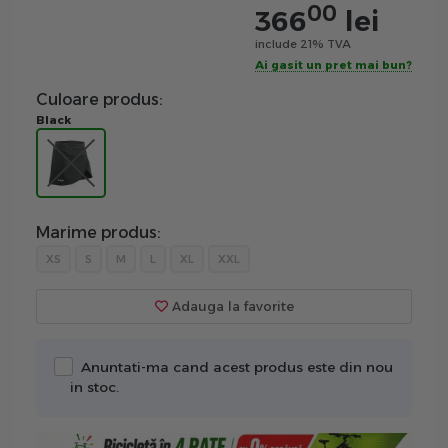
00
366
lei
include 21% TVA
Ai gasit un pret mai bun?
Culoare produs:
Black
Marime produs:
XS
S
M
L
XL
XXL
Adauga la favorite
Anuntati-ma cand acest produs este din nou
in stoc.