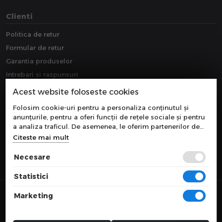
Clienti
Politica de retur
Formular de retur
Garantia produselor
Intrebari si raspunsuri
Downloads
Acest website foloseste cookies
Extragarantie
Folosim cookie-uri pentru a personaliza conținutul și
anunțurile, pentru a oferi funcții de rețele sociale și pentru
a analiza traficul. De asemenea, le oferim partenerilor de
rețele sociale, de publicitate și de analize informații cu
Citeste mai mult
privire la modul în care folosiți site-ul nostru. Aceștia le
pot combina cu alte informații oferite de dvs. sau culese în
Necesare
urma folosirii serviciilor lor.
Statistici
© 2026 COMPONEVO
Marketing
Toate preturile sunt exprimate in lei si includ tva. Ofertele sunt valabile
in limita stocului disponibil.