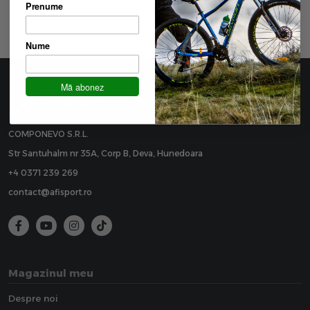
datelor in conformitate cu politica de
Prenume
confidentialitate
Nume
Mă abonez
COMPONEVO S.R.L.
Str Santuhalm nr 35A, Corp B, Deva, Hunedoara
+4 0371 239 269
contact@afisport.ro
Magazinul meu
Despre noi