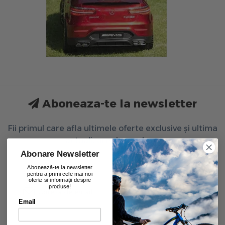
Aboneaza-te la newsletter
Fii primul care afla ultimele oferte exclusive și ultima
actualizare de produse.
Abonare Newsletter
Abonează-te la newsletter
pentru a primi cele mai noi
oferte si informații despre
produse!
Inscrie-te
Email
Am peste 16 ani si sunt de acord cu prelucrarea