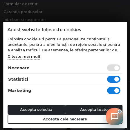
Formular de retur
Garantia produselor
Intrebari si raspunsuri
Downloads
Acest website foloseste cookies
Extragarantie
Folosim cookie-uri pentru a personaliza conținutul și
anunțurile, pentru a oferi funcții de rețele sociale și pentru
a analiza traficul. De asemenea, le oferim partenerilor de
rețele sociale, de publicitate și de analize informații cu
Citeste mai mult
privire la modul în care folosiți site-ul nostru. Aceștia le
pot combina cu alte informații oferite de dvs. sau culese în
Necesare
urma folosirii serviciilor lor.
Statistici
© 2026 COMPONEVO
Marketing
Toate preturile sunt exprimate in lei si includ tva. Ofertele sunt valabile
in limita stocului disponibil.
webdesign by
WEBNAME
Accepta selectia
Accepta toate
Accepta cele necesare