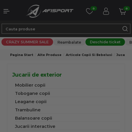
0
0
CRAZY SUMMER SALE
Deschide ticket
Reambalate
B
Pagina Start
Alte Produse
Articole Copii Si Bebelusi
Jucarii 
Jucarii de exterior
Mobilier copii
Tobogane copii
Leagane copii
Trambuline
Balansoare copii
Jucarii interactive