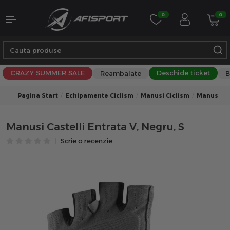
0
0
CRAZY SUMMER SALE
Deschide ticket
Reambalate
B
Pagina Start
Echipamente Ciclism
Manusi Ciclism
Manusi Ci
Manusi Castelli Entrata V, Negru, S
Scrie o recenzie