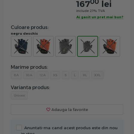
00
167
lei
include 21% TVA
Ai gasit un pret mai bun?
Culoare produs:
negru deschis
Marime produs:
8A
10A
12A
XS
S
L
XL
XXL
Varianta produs:
Unisex
Adauga la favorite
Anuntati-ma cand acest produs este din nou
in stoc.