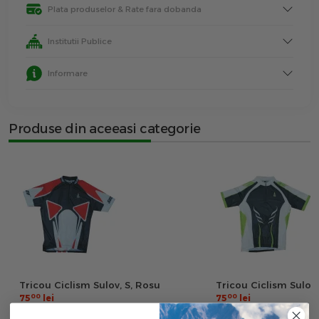
Plata produselor & Rate fara dobanda
Institutii Publice
Informare
Produse din aceeasi categorie
Tricou Ciclism Sulov, S, Rosu
Tricou Ciclism Sulov,
00
00
75
lei
75
lei