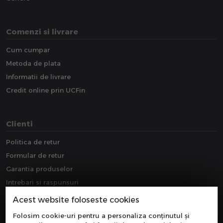
Comenzi si livrare
Cum cumpar
Metoda de plata
Informatii de livrare
Credit online prin UCFin
Clienti
Politica de retur
Formular de retur
Garantia produselor
Intrebari si raspunsuri
Downloads
Acest website foloseste cookies
Extragarantie
Folosim cookie-uri pentru a personaliza conținutul și