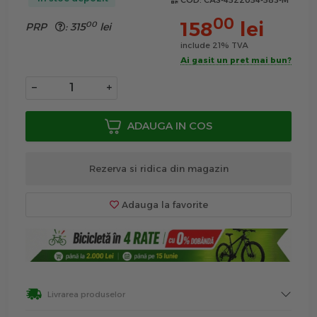
COD:
CAS-4522054-583-M
00
158
lei
00
PRP
:
315
lei
include 21% TVA
Ai gasit un pret mai bun?
−
+
ADAUGA IN COS
Rezerva si ridica din magazin
Adauga la favorite
Livrarea produselor