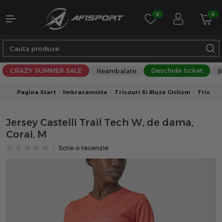
0
0
CRAZY SUMMER SALE
Deschide ticket
Reambalate
B
Pagina Start
Imbracaminte
Tricouri Si Bluze Ciclism
Tricouri
Jersey Castelli Trail Tech W, de dama,
Corai, M
Scrie o recenzie