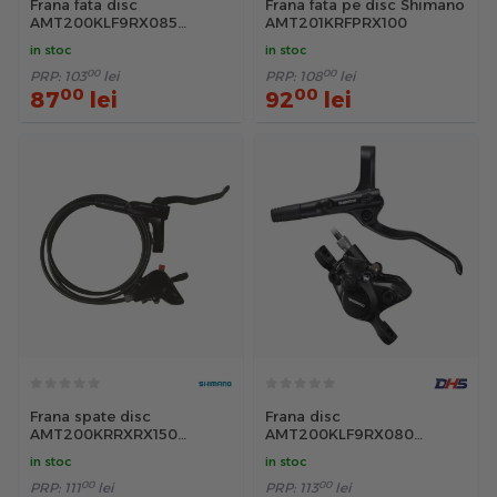
Frana fata disc
Frana fata pe disc Shimano
AMT200KLF9RX085
AMT201KRFPRX100
Shimano, 850mm, negru
in stoc
in stoc
00
00
PRP:
103
lei
PRP:
108
lei
00
00
87
lei
92
lei
Frana spate disc
Frana disc
AMT200KRRXRX150
AMT200KLF9RX080
Shimano, furtun 1500mm,
Shimano, 800 mm, negru
in stoc
in stoc
negru
00
00
PRP:
111
lei
PRP:
113
lei