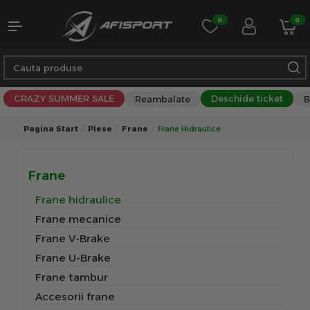
0
0
CRAZY SUMMER SALE
Deschide ticket
Reambalate
B
Pagina Start
Piese
Frane
Frane Hidraulice
Frane
Frane hidraulice
Frane mecanice
Frane V-Brake
Frane U-Brake
Frane tambur
Accesorii frane