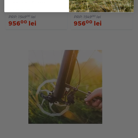
Code RSC 950mm
Sram Code RSC 2000mm
Black/Rainbow
Black/Rainbow
in stoc depozit
in stoc depozit
00
00
PRP:
1549
lei
PRP:
1549
lei
00
00
956
lei
956
lei