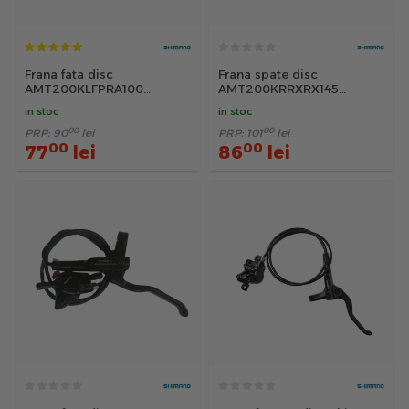
Frana fata disc
Frana spate disc
AMT200KLFPRA100
AMT200KRRXRX145
Shimano, 1000mm, negru
Shimano, furtun 1450mm,
in stoc
in stoc
negru
00
00
PRP:
90
lei
PRP:
101
lei
00
00
77
lei
86
lei