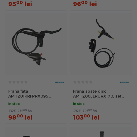
00
00
95
lei
96
lei
Frana fata
Frana spate disc
AMT201KRFPRX095
AMT200JLRURX170, set
Shimano 950 mm, negru
maneta stanga spate si
in stoc
in stoc
etrier, 1700mm, negru
00
00
PRP:
115
lei
PRP:
121
lei
00
00
98
lei
103
lei