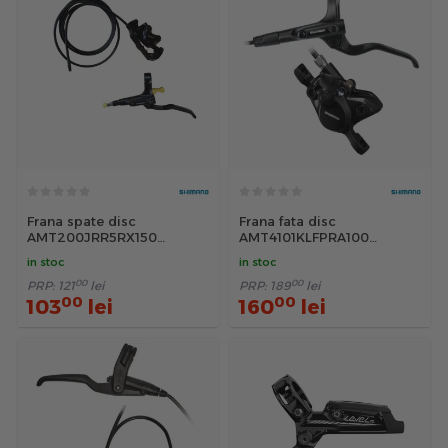
Frana spate disc
Frana fata disc
AMT200JRR5RX150
AMT4101KLFPRA100
Shimano, furtun 1500mm,
Shimano, 1000mm, negru
in stoc
in stoc
negru
00
00
PRP:
121
lei
PRP:
189
lei
00
00
103
lei
160
lei