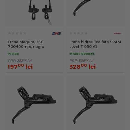
Frana Magura HS11
Frana hidraulica fata SRAM
700/190mm, negru
Level T 950 A1
in stoc
in stoc depozit
00
00
PRP:
232
lei
PRP:
505
lei
00
00
197
lei
328
lei