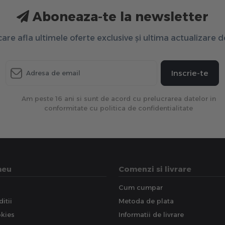
Aboneaza-te la newsletter
 care afla ultimele oferte exclusive și ultima actualizare 
Inscrie-te
Am peste 16 ani si sunt de acord cu prelucrarea datelor in
conformitate cu politica de confidentialitate
meu
Comenzi si livrare
Cum cumpar
itii
Metoda de plata
okies
Informatii de livrare