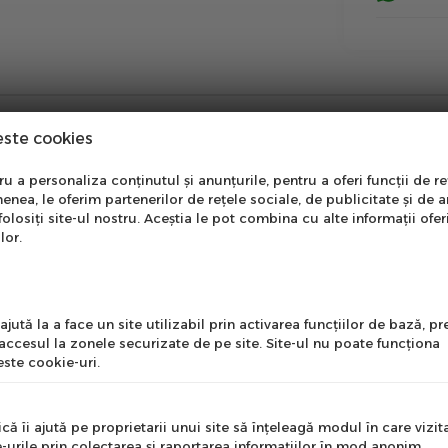
este cookies
nare Newsletter
 a personaliza conținutul și anunțurile, pentru a oferi funcții de re
enea, le oferim partenerilor de rețele sociale, de publicitate și de a
onează-te la newsletter
folosiți site-ul nostru. Aceștia le pot combina cu alte informații ofer
ntru a primi cele mai noi
lor.
erte si informații despre
produse!
l
jută la a face un site utilizabil prin activarea funcţiilor de bază, 
 accesul la zonele securizate de pe site. Site-ul nu poate funcţiona
ste cookie-uri.
0 mm, negru
nume
BL-MT201, fata stanga si etrierul BR-MT200, conectate prin f
că îi ajută pe proprietarii unui site să înţeleagă modul în care vizita
 o franare lina si silentioasa.
-urile prin colectarea şi raportarea informaţiilor în mod anonim.