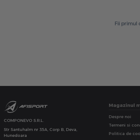
Fii primul
Magazinul 
Despre noi
COMPONEVO S.R.L.
Termeni si cond
Str Santuhalm nr 35A, Corp B, Deva,
Politica de co
Hunedoara