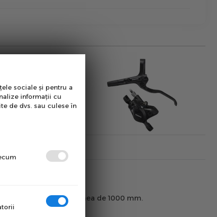
țele sociale și pentru a
nalize informații cu
ite de dvs. sau culese în
precum
urtunul BH59-SS cu lungimea de 1000 mm.
torii