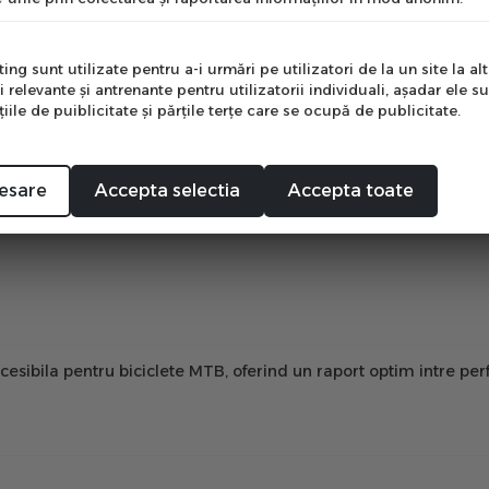
 de tehnologia One Way Bleeding, care simplifica procesul de a
e
ng sunt utilizate pentru a-i urmări pe utilizatori de la un site la altu
i relevante şi antrenante pentru utilizatorii individuali, aşadar ele s
ile de puiblicitate şi părţile terţe care se ocupă de publicitate.
Mă abonez
esare
Accepta selectia
Accepta toate
cesibila pentru biciclete MTB, oferind un raport optim intre perf