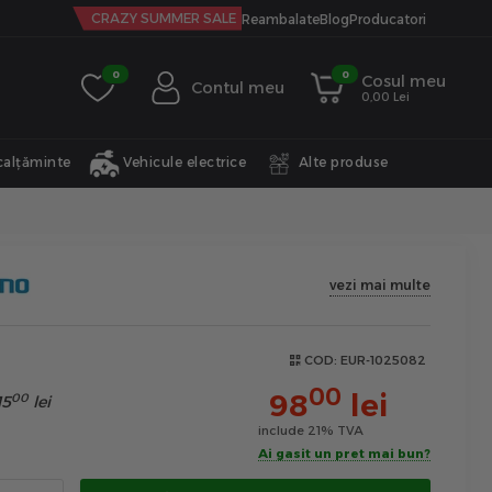
CRAZY SUMMER SALE
Reambalate
Blog
Producatori
0
0
Cosul meu
Contul meu
0,00 Lei
calțăminte
Vehicule electrice
Alte produse
vezi mai multe
COD:
EUR-1025082
00
98
lei
00
15
lei
include 21% TVA
Ai gasit un pret mai bun?