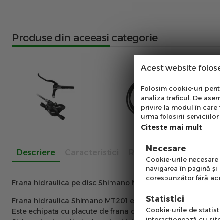
Produse din aceeasi categorie
Acest website folos
Abo
Folosim cookie-uri pentru
analiza traficul. De asem
Ab
privire la modul în care 
pe
urma folosirii serviciilor 
of
Citeste mai mult
Necesare
Descriere
Caracteristici
Recenzii
Emai
Cookie-urile necesare a
navigarea în pagină şi
corespunzător fără ace
Frana hidraulica pe disc Shimano MT201 (fata), furtun 100
Pre
Statistici
Frana hidraulica Shimano MT201 este compusa din maneta 
Cookie-urile de statisti
Este echipata cu placute de frana din rasina tip B01S, oferind
interacţionează cu site