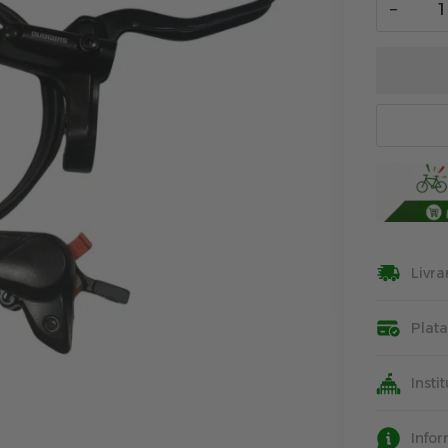
−
Livra
Plat
Insti
Info