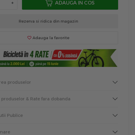
+
ADAUGA IN COS
Rezerva si ridica din magazin
Adauga la favorite
rea produselor
a produselor & Rate fara dobanda
tutii Publice
rmare