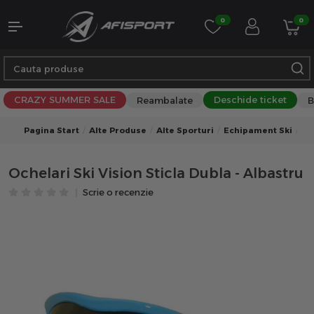
0
0
CRAZY SUMMER SALE
Deschide ticket
Reambalate
B
Pagina Start
Alte Produse
Alte Sporturi
Echipament Ski
Oc
Ochelari Ski Vision Sticla Dubla - Albastru
Scrie o recenzie