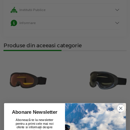
Institutii Publice
Informare
Produse din aceeasi categorie
Ochelari Ski Ripe - Negru
Ochelari Ski Ripe Ca
Abonare Newsletter
00
00
65
lei
76
lei
Abonează-te la newsletter
pentru a primi cele mai noi
oferte si informații despre