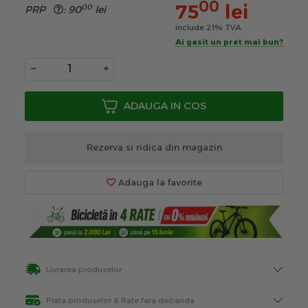
00
75
lei
00
PRP
:
90
lei
include 21% TVA
Ai gasit un pret mai bun?
−
+
ADAUGA IN COS
Rezerva si ridica din magazin
Adauga la favorite
Livrarea produselor
Plata produselor & Rate fara dobanda