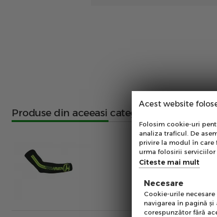
Acest website folos
Produse din aceeasi categorie
Abo
Folosim cookie-uri pentru
analiza traficul. De asem
Ab
privire la modul în care 
pe
urma folosirii serviciilor 
of
Citeste mai mult
Necesare
Emai
Cookie-urile necesare a
navigarea în pagină şi
corespunzător fără ace