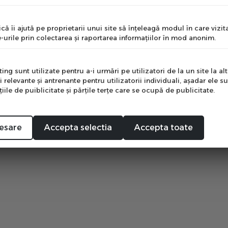
nume
că îi ajută pe proprietarii unui site să înţeleagă modul în care vizita
-urile prin colectarea şi raportarea informaţiilor în mod anonim.
e
călzire
ng sunt utilizate pentru a-i urmări pe utilizatori de la un site la altu
ității
i relevante şi antrenante pentru utilizatorii individuali, aşadar ele s
tă
ile de puiblicitate şi părţile terţe care se ocupă de publicitate.
Mă abonez
esare
Accepta selectia
Accepta toate