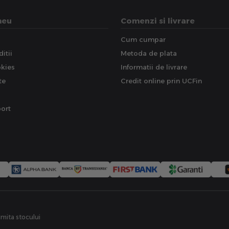
meu
Comenzi si livrare
Cum cumpar
itii
Metoda de plata
okies
Informatii de livrare
te
Credit online prin UCFin
ort
limita stocului