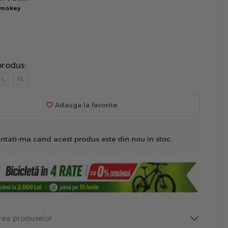
 Smokey
rodus:
L
XL
Adauga la favorite
ntati-ma cand acest produs este din nou in stoc.
rea produselor