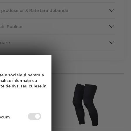
a produselor & Rate fara dobanda
tutii Publice
rmare
țele sociale și pentru a
nalize informații cu
ite de dvs. sau culese în
precum