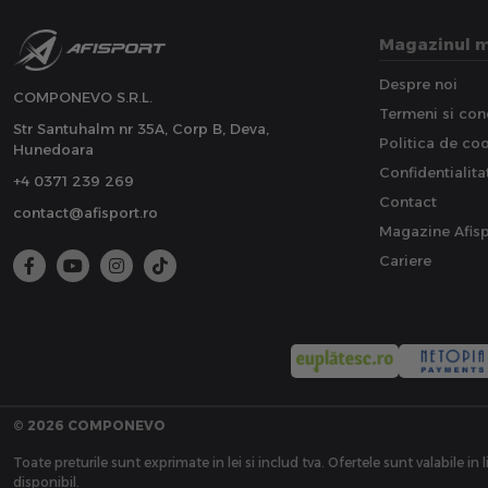
Magazinul 
Despre noi
COMPONEVO S.R.L.
Termeni si cond
Str Santuhalm nr 35A, Corp B, Deva,
Politica de co
Hunedoara
Confidentialita
+4 0371 239 269
Contact
contact@afisport.ro
Magazine Afisp
Cariere
© 2026 COMPONEVO
Toate preturile sunt exprimate in lei si includ tva. Ofertele sunt valabile in 
disponibil.