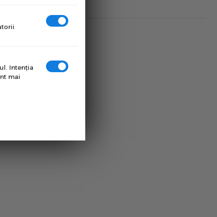
torii
l. Intenţia
unt mai