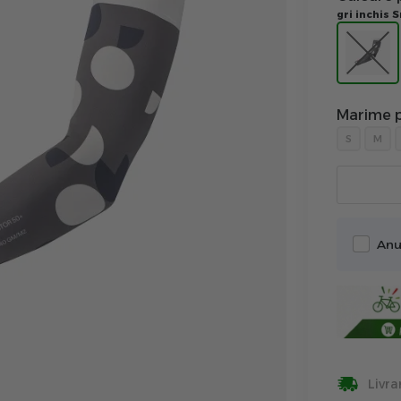
gri inchis
Marime p
S
M
Anu
Livra