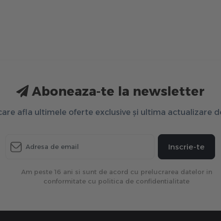
Aboneaza-te la newsletter
 care afla ultimele oferte exclusive și ultima actualizare 
Inscrie-te
Am peste 16 ani si sunt de acord cu prelucrarea datelor in
conformitate cu politica de confidentialitate