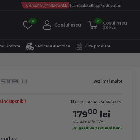
CRAZY SUMMER SALE
Reambalate
Blog
Producatori
0
0
Cosul meu
Contul meu
0,00 Lei
calțăminte
Vehicule electrice
Alte produse
vezi mai multe
indisponibil
COD:
CAS-4525084-021-S
00
179
lei
include 21% TVA
Ai gasit un pret mai bun?
produs: