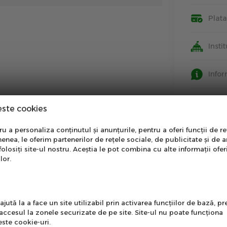
Plat
Insti
Info
este cookies
nare Newsletter
 a personaliza conținutul și anunțurile, pentru a oferi funcții de re
enea, le oferim partenerilor de rețele sociale, de publicitate și de a
onează-te la newsletter
folosiți site-ul nostru. Aceștia le pot combina cu alte informații ofer
ntru a primi cele mai noi
lor.
erte si informații despre
produse!
l
jută la a face un site utilizabil prin activarea funcţiilor de bază, 
 accesul la zonele securizate de pe site. Site-ul nu poate funcţiona
ste cookie-uri.