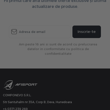
Fii primul care afla ultimele oferte exclusive și ultima
actualizare de produse.
Inscrie-te
Am peste 16 ani si sunt de acord cu prelucrarea
datelor in conformitate cu politica de
confidentialitate
COMPONEVO S.R.L.
Str Santuhalm nr 35A, Corp B, Deva, Hunedoara
+4 0371 239 269