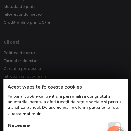
Metoda de plata
Informatii de livrare
Credit online prin UCFin
Clienti
Politica de retur
Formular de retur
Garantia produselor
Intrebari si raspunsuri
Downloads
Acest website foloseste cookies
Extragarantie
Folosim cookie-uri pentru a personaliza conținutul și
anunțurile, pentru a oferi funcții de rețele sociale și pentru
a analiza traficul. De asemenea, le oferim partenerilor de
rețele sociale, de publicitate și de analize informații cu
Citeste mai mult
privire la modul în care folosiți site-ul nostru. Aceștia le
pot combina cu alte informații oferite de dvs. sau culese în
Necesare
urma folosirii serviciilor lor.