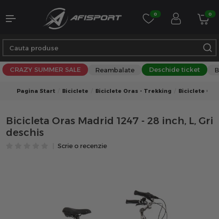
0
0
CRAZY SUMMER SALE
Deschide ticket
Reambalate
B
Pagina Start
Biciclete
Biciclete Oras - Trekking
Biciclete Ora
Bicicleta Oras Madrid 1247 - 28 inch, L, Gri
deschis
Scrie o recenzie