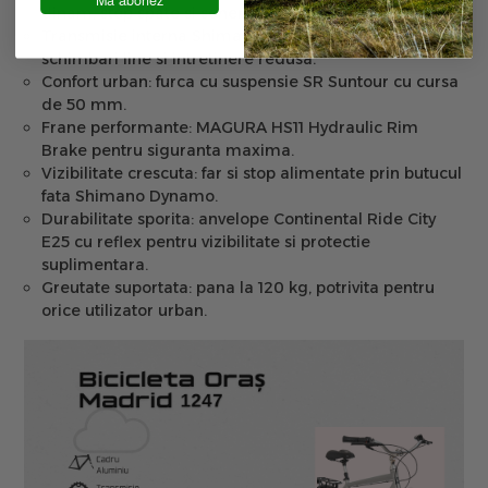
dinam, stop spate si sonerie incluse.
Transmisie interna Shimano Nexus:
7 viteze pentru
schimbari line si intretinere redusa.
Confort urban:
furca cu suspensie SR Suntour cu cursa
de 50 mm.
Frane performante:
MAGURA HS11 Hydraulic Rim
Brake pentru siguranta maxima.
Vizibilitate crescuta:
far si stop alimentate prin butucul
fata Shimano Dynamo.
Durabilitate sporita:
anvelope Continental Ride City
E25 cu reflex pentru vizibilitate si protectie
suplimentara.
Greutate suportata:
pana la 120 kg, potrivita pentru
orice utilizator urban.