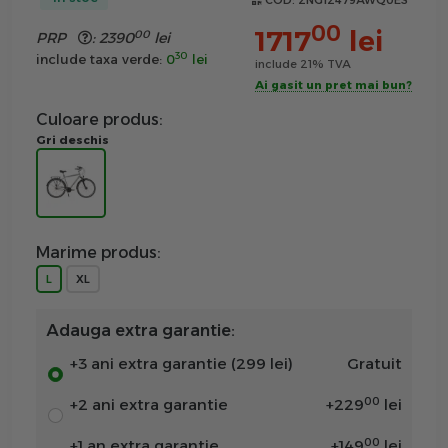
COD:
2NG12479AWQ0ES
00
1717
lei
00
PRP
:
2390
lei
30
include taxa verde:
0
lei
include 21% TVA
Ai gasit un pret mai bun?
Culoare produs:
Gri deschis
Marime produs:
L
XL
Adauga extra garantie:
+3 ani extra garantie (299 lei)
Gratuit
00
+2 ani extra garantie
+
229
lei
00
+1 an extra garantie
+
149
lei