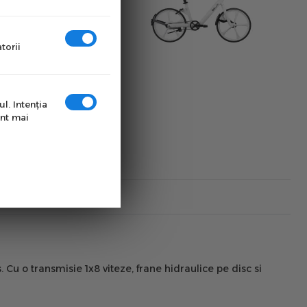
torii
l. Intenţia
unt mai
 Cu o transmisie 1x8 viteze, frane hidraulice pe disc si