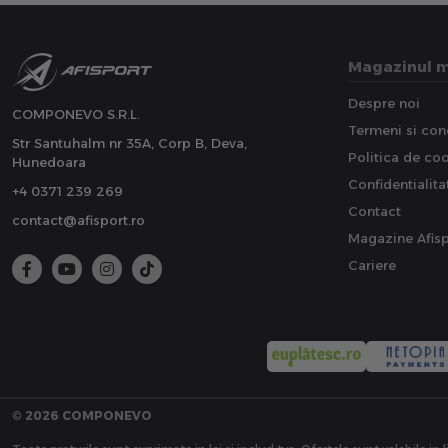
Magazinul 
Despre noi
COMPONEVO S.R.L.
Termeni si cond
Str Santuhalm nr 35A, Corp B, Deva,
Politica de co
Hunedoara
Confidentialita
+4 0371 239 269
Contact
contact@afisport.ro
Magazine Afisp
Cariere
© 2026 COMPONEVO