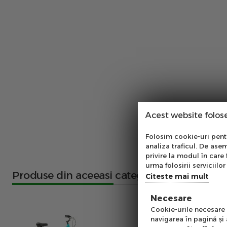
Acest website folos
Abo
Folosim cookie-uri pentru
analiza traficul. De asem
Ab
privire la modul în care 
pe
urma folosirii serviciilor 
Produse din aceeasi categorie
of
Citeste mai mult
Necesare
Emai
Cookie-urile necesare a
navigarea în pagină şi