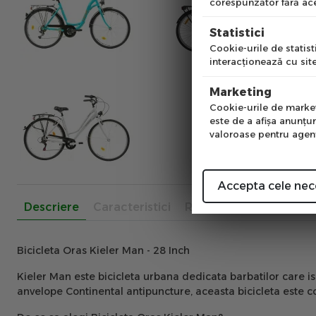
corespunzător fără ace
Pre
Statistici
Cookie-urile de statisti
interacţionează cu site
Num
Marketing
Cookie-urile de marketi
este de a afişa anunţur
valoroase pentru agenţi
Accepta cele nec
Descriere
Caracteristici
Recenzii
Bicicleta Oras Kieler Man - 28 Inch
Kieler Man este bicicleta urbana dedicata barbatilor care isi
anvelope Continental antipuncture, aceasta bicicleta este con