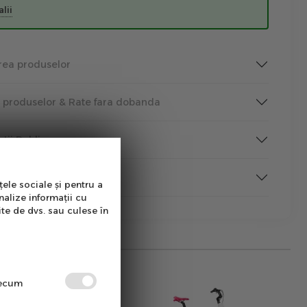
lii
rea produselor
a produselor & Rate fara dobanda
tutii Publice
rmare
țele sociale și pentru a
nalize informații cu
ite de dvs. sau culese în
precum