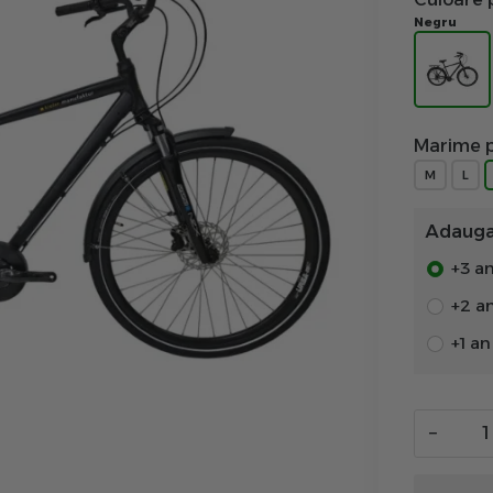
Negru
Marime p
M
L
Adauga 
+3 an
+2 a
+1 a
−