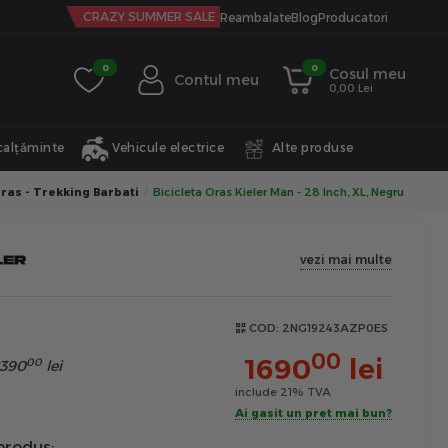
CRAZY SUMMER SALE
Reambalate
Blog
Producatori
0
0
Cosul meu
Contul meu
0,00 Lei
calțăminte
Vehicule electrice
Alte produse
Oras - Trekking Barbati
Bicicleta Oras Kieler Man - 28 Inch, XL, Negru
vezi mai multe
COD:
2NG19243AZP0ES
00
1690
lei
00
390
lei
include 21% TVA
Ai gasit un pret mai bun?
produs: