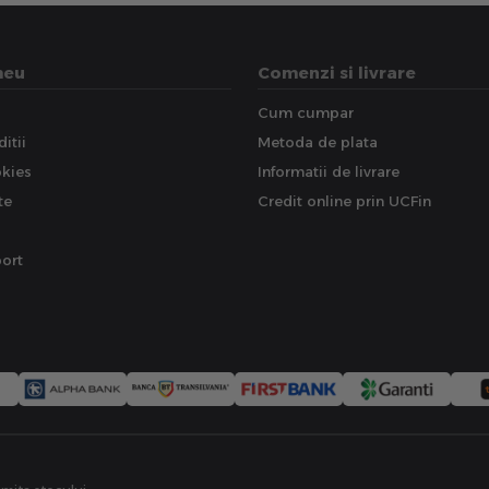
meu
Comenzi si livrare
Cum cumpar
itii
Metoda de plata
okies
Informatii de livrare
te
Credit online prin UCFin
ort