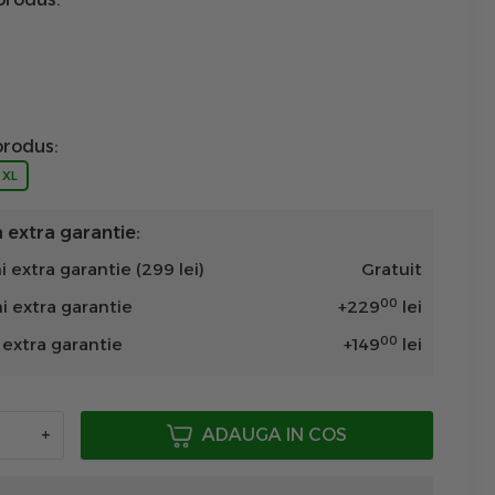
rodus:
XL
extra garantie:
i extra garantie (299 lei)
Gratuit
00
ni extra garantie
+
229
lei
00
n extra garantie
+
149
lei
+
ADAUGA IN COS