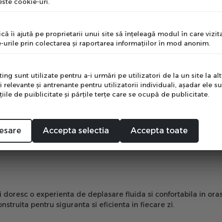
ste cookie-uri.
nume
că îi ajută pe proprietarii unui site să înţeleagă modul în care vizita
-urile prin colectarea şi raportarea informaţiilor în mod anonim.
e
ng sunt utilizate pentru a-i urmări pe utilizatori de la un site la altu
i relevante şi antrenante pentru utilizatorii individuali, aşadar ele s
ile de puiblicitate şi părţile terţe care se ocupă de publicitate.
Mă abonez
esare
Accepta selectia
Accepta toate
 doresc o experienta de deplasare fluida si confortabila in oras.
struita pentru siguranta si eficienta in fiecare zi.