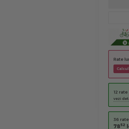
Rate l
Calcul
12 rate
vezi deta
36 rate
52
78
l