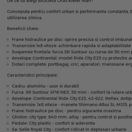
De ce sa alegi Bicicleta Oras Kieler Man?
Conceputa pentru confort urban si performanta constanta, b
utilizarea zilnica.
Beneficii cheie:
Frane hidraulice pe disc:
oprire precisa si control imbunata
Transmisie 1x8 viteze:
schimbare rapida si adaptabilitate 
Suspensie frontala:
furca SR Suntour cu cursa de 50 mm p
Anvelope Continental:
model Ride City E25 cu protectie an
Dotari complete:
portbagaj, cric, aparatori, mansoane e
Caracteristici principale:
Cadru:
aluminiu - usor si durabil
Furca:
SR Suntour SF16 NEX, 50 mm - confort la rulare ur
Anvelope:
Continental Ride City E25, 42-622, Reflex, Anti
Transmisie:
1x8 viteze - manete Shimano Altus SL-M315, 
Frane:
hidraulice pe disc - pentru siguranta maxima
Ghidon:
city type, 640 mm, alloy - pentru control si poziti
Pedale:
City plastic - confort si aderenta
Sa:
Selle Royal City - confort ridicat in deplasari urbane