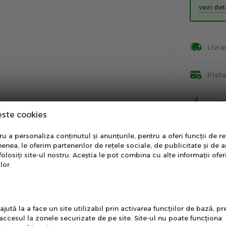
vezi deta
Livra
Plat
Insti
este cookies
Info
nare Newsletter
 a personaliza conținutul și anunțurile, pentru a oferi funcții de re
enea, le oferim partenerilor de rețele sociale, de publicitate și de a
onează-te la newsletter
folosiți site-ul nostru. Aceștia le pot combina cu alte informații ofer
ntru a primi cele mai noi
lor.
erte si informații despre
produse!
l
jută la a face un site utilizabil prin activarea funcţiilor de bază, 
 accesul la zonele securizate de pe site. Site-ul nu poate funcţiona