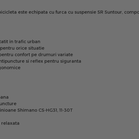
icicleta este echipata cu furca cu suspensie SR Suntour, comp
tit in trafic urban
pentru orice situatie
entru confort pe drumuri variate
tipuncture si reflex pentru siguranta
rgonomice
bana
puncture
pinioane Shimano CS-HG31, 11-30T
e relaxata