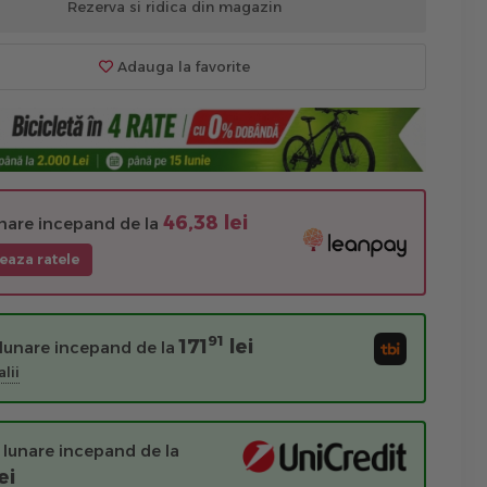
Rezerva si ridica din magazin
Adauga la favorite
46,38 lei
unare incepand de la
eaza ratele
91
171
lei
 lunare incepand de la
lii
 lunare incepand de la
ei