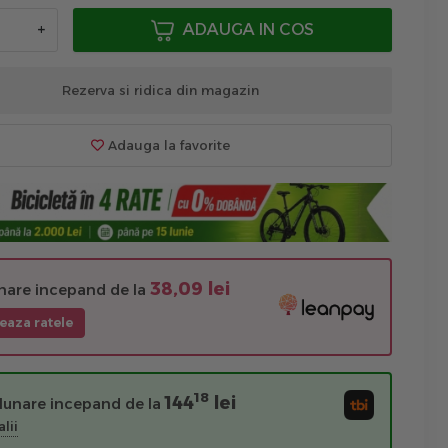
+
ADAUGA IN COS
Rezerva si ridica din magazin
Adauga la favorite
38,09 lei
unare incepand de la
eaza ratele
18
144
lei
 lunare incepand de la
lii