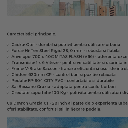
Caracteristici principale:
Cadru:
Otel - durabil si potrivit pentru utilizare urbana
Furca:
Hi-Ten Steel Rigid 28, 0 mm - robusta si fiabila
Anvelope:
700 x 40C MITAS FLASH (V66) - aderenta excel
Transmisie:
1 x 6 Viteze - pentru versatilitate si usurinta in
Frane:
V-Brake Saccon - franare eficienta si usor de intret
Ghidon:
620mm CP - control bun si pozitie relaxata
Pedale:
FP-804 CITY PVC - confortabile si durabile
Sa:
Bassano Grazia - adaptata pentru confort urban
Greutate suportata:
100 Kg - potrivita pentru utilizatori di
Cu Devron Grazia 6s - 28 Inch ai parte de o experienta urban
oferi stabilitate, confort si stil in fiecare pedala.