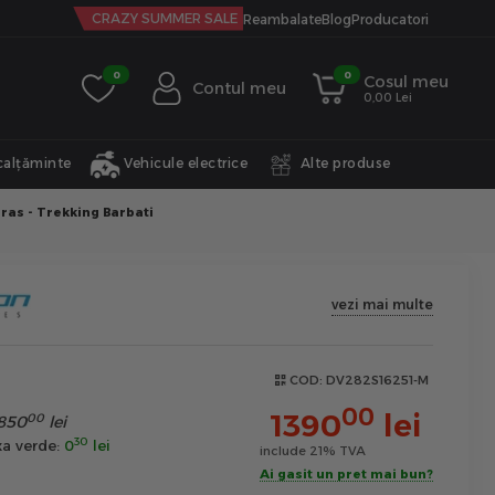
CRAZY SUMMER SALE
Reambalate
Blog
Producatori
0
0
Cosul meu
Contul meu
0,00 Lei
calțăminte
Vehicule electrice
Alte produse
Oras - Trekking Barbati
vezi mai multe
COD:
DV282S16251-M
00
1390
lei
00
850
lei
30
xa verde:
0
lei
include 21% TVA
Ai gasit un pret mai bun?