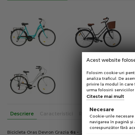
Acest website folos
Abo
Folosim cookie-uri pentru
analiza traficul. De asem
Ab
privire la modul în care 
pe
urma folosirii serviciilor 
of
Citeste mai mult
Necesare
Emai
Descriere
Caracteristici
Recenzii
Cookie-urile necesare a
navigarea în pagină şi
corespunzător fără ace
Bicicleta Oras Devron Grazia
6s -
28 inch