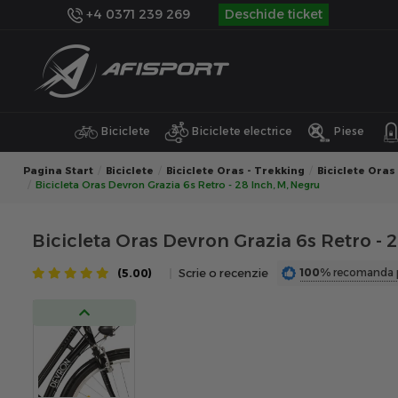
+4 0371 239 269
Deschide ticket
Biciclete
Biciclete electrice
Piese
Pagina Start
Biciclete
Biciclete Oras - Trekking
Biciclete Oras
Bicicleta Oras Devron Grazia 6s Retro - 28 Inch, M, Negru
Bicicleta Oras Devron Grazia 6s Retro - 
100%
recomanda 
(5.00)
Scrie o recenzie