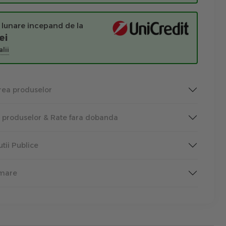
 lunare incepand de la
ei
lii
rea produselor
a produselor & Rate fara dobanda
tutii Publice
rmare