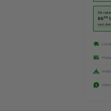
36 rate
36
66
l
vezi deta
Livra
Plat
Insti
Info