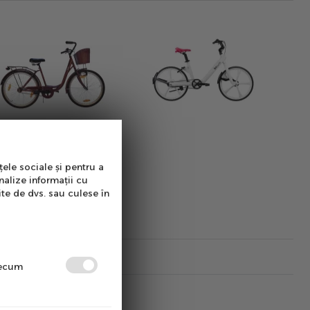
țele sociale și pentru a
nalize informații cu
ite de dvs. sau culese în
precum