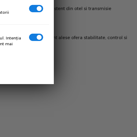
eplasare. Cu un cadru rezistent din otel si transmisie
torii
lnica. Componentele atent alese ofera stabilitate, control si
l. Intenţia
unt mai