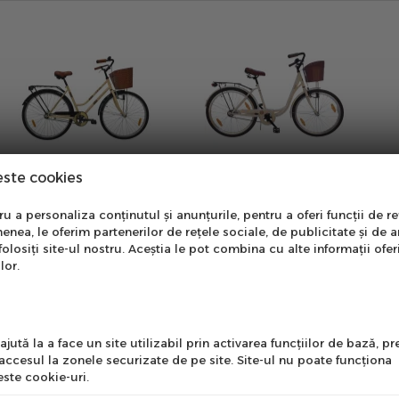
este cookies
nare Newsletter
 a personaliza conținutul și anunțurile, pentru a oferi funcții de re
enea, le oferim partenerilor de rețele sociale, de publicitate și de a
onează-te la newsletter
folosiți site-ul nostru. Aceștia le pot combina cu alte informații ofer
ntru a primi cele mai noi
lor.
erte si informații despre
produse!
l
jută la a face un site utilizabil prin activarea funcţiilor de bază, 
 accesul la zonele securizate de pe site. Site-ul nu poate funcţiona
ste cookie-uri.