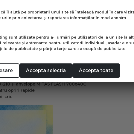
nume
izatorii care doresc confort, stil si functionalitate la fiecare d
că îi ajută pe proprietarii unui site să înţeleagă modul în care vizita
te si performanta in mediul urban.
-urile prin colectarea şi raportarea informaţiilor în mod anonim.
e
on Grazia este perfecta pentru plimbarile prin oras sau naveta zi
ng sunt utilizate pentru a-i urmări pe utilizatori de la un site la altu
i relevante şi antrenante pentru utilizatorii individuali, aşadar ele s
ile de puiblicitate şi părţile terţe care se ocupă de publicitate.
Mă abonez
soane ergonomice HERRMANS ERGO 84B
esare
Accepta selectia
Accepta toate
pipa din otel CP
 Shifter
CX-210 si anvelope MITAS FLASH 700x40C
ru opriri rapide
i, cric