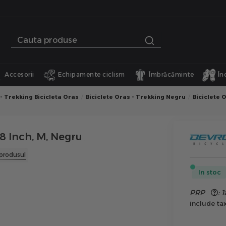
Accesorii
Echipamente ciclism
Îmbrăcăminte
În
 - Trekking Bicicleta Oras
Biciclete Oras - Trekking Negru
Biciclete 
28 Inch, M, Negru
produsul
In stoc
PRP
:
1
include ta