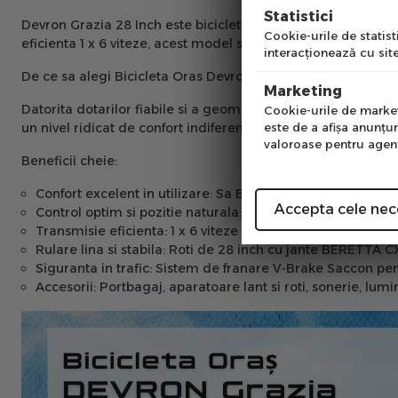
Pre
Statistici
Devron Grazia 28 Inch este bicicleta urbana ideala pentru util
Cookie-urile de statisti
eficienta 1 x 6 viteze, acest model se remarca prin simplita
interacţionează cu site
Num
De ce sa alegi Bicicleta Oras Devron Grazia
6s -
28 inch?
Marketing
Datorita dotarilor fiabile si a geometriei confortabile, Devr
Cookie-urile de marketi
un nivel ridicat de confort indiferent de distanta parcursa.
este de a afişa anunţur
valoroase pentru agenţi
Beneficii cheie:
Confort excelent in utilizare:
Sa Bassano Grazia si man
Accepta cele nec
Control optim si pozitie naturala:
Ghidon lat de 620mm si 
Transmisie eficienta:
1 x 6 viteze cu maneta Shimano Revo
Rulare lina si stabila:
Roti de 28 inch cu jante BERETTA 
Siguranta in trafic:
Sistem de franare V-Brake Saccon pent
Accesorii:
Portbagaj, aparatoare lant si roti, sonerie, lumin