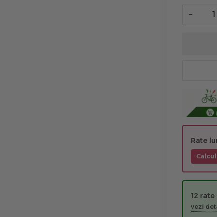
−
Rate l
Calcul
12 rate
vezi deta