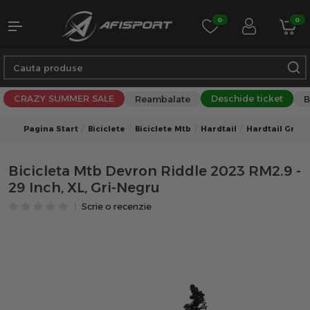
0
0
CRAZY SUMMER SALE
Deschide ticket
Reambalate
B
Pagina Start
Biciclete
Biciclete Mtb
Hardtail
Hardtail Gri
Bicicleta Mtb Devron Riddle 2023 RM2.9 -
29 Inch, XL, Gri-Negru
Scrie o recenzie