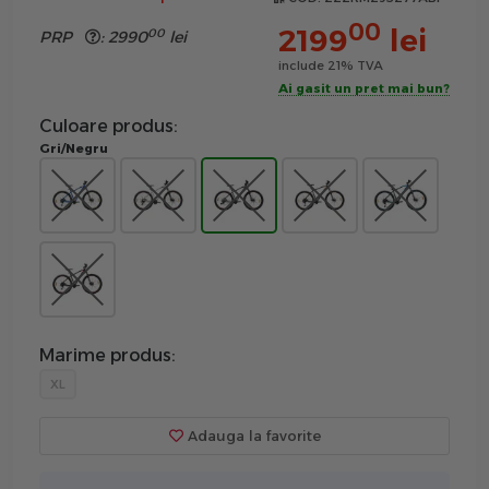
00
2199
lei
00
PRP
:
2990
lei
include 21% TVA
Ai gasit un pret mai bun?
Culoare produs:
Gri/Negru
Marime produs:
XL
Adauga la favorite