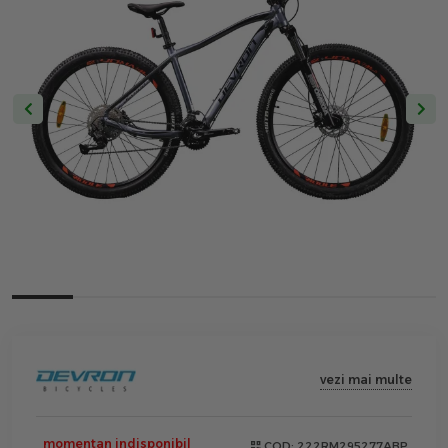
vezi mai multe
momentan indisponibil
COD:
222RM295277ABP