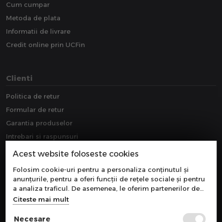
Cum cumpar
Metoda de plata
Informatii de livrare
Credit online prin UCFin
Clienti
Politica de retur
Formular de retur
Garantia produselor
Intrebari si raspunsuri
Downloads
Acest website foloseste cookies
Extragarantie
Folosim cookie-uri pentru a personaliza conținutul și
anunțurile, pentru a oferi funcții de rețele sociale și pentru
a analiza traficul. De asemenea, le oferim partenerilor de
rețele sociale, de publicitate și de analize informații cu
Citeste mai mult
privire la modul în care folosiți site-ul nostru. Aceștia le
pot combina cu alte informații oferite de dvs. sau culese în
Necesare