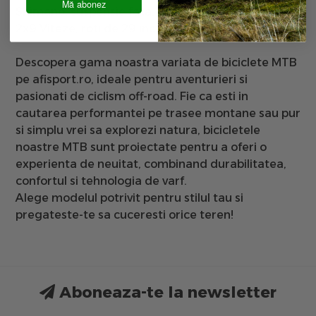
Mă abonez
Shimano
, suspensie fata, frana pe disc hidraulica,
2x9 V
iteze
, roti de 29 inch echipate
WTB Comp
.
Descopera gama noastra variata de biciclete MTB
pe afisport.ro, ideale pentru aventurieri si
pasionati de ciclism off-road. Fie ca esti in
cautarea performantei pe trasee montane sau pur
si simplu vrei sa explorezi natura, bicicletele
noastre MTB sunt proiectate pentru a oferi o
experienta de neuitat, combinand durabilitatea,
confortul si tehnologia de varf.
Alege modelul potrivit pentru stilul tau si
pregateste-te sa cuceresti orice teren!
Aboneaza-te la newsletter