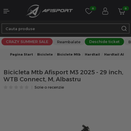
0
0
CRAZY SUMMER SALE
Deschide ticket
Reambalate
B
Pagina Start
Biciclete
Biciclete Mtb
Hardtail
Hardtail Albas
Bicicleta Mtb Afisport M3 2025 - 29 inch,
WTB Connect, M, Albastru
Scrie o recenzie