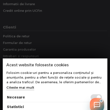
Informatii de livrare
Credit online prin UCFin
Clienti
Politica de retur
Formular de retur
Garantia produselor
Intrebari si raspunsuri
Downloads
Acest website foloseste cookies
Extragarantie
Folosim cookie-uri pentru a personaliza conținutul și
anunțurile, pentru a oferi funcții de rețele sociale și pentru
a analiza traficul. De asemenea, le oferim partenerilor de
rețele sociale, de publicitate și de analize informații cu
Citeste mai mult
privire la modul în care folosiți site-ul nostru. Aceștia le
pot combina cu alte informații oferite de dvs. sau culese în
Necesare
urma folosirii serviciilor lor.
Statistici