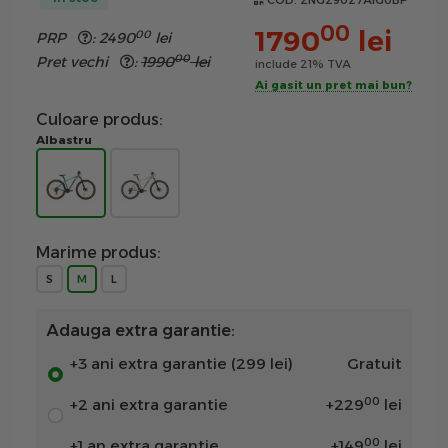
COD:
2NG29027AIG0BP
00
1790
lei
00
PRP
:
2490
lei
00
Pret vechi
:
1990
lei
include 21% TVA
Ai gasit un pret mai bun?
Culoare produs:
Albastru
Marime produs:
S
M
L
Adauga extra garantie:
+3 ani extra garantie (299 lei)
Gratuit
00
+2 ani extra garantie
+
229
lei
00
+1 an extra garantie
+
149
lei