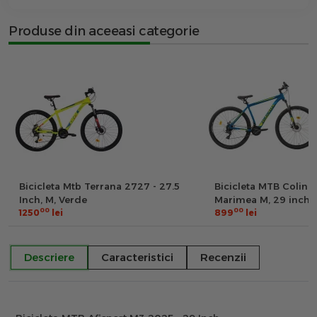
Produse din aceeasi categorie
Bicicleta Mtb Terrana 2727 - 27.5
Bicicleta MTB Colinel
Inch, M, Verde
Marimea M, 29 inch, 
00
00
1250
lei
Schimbator Shimano
899
lei
FIRE PLUS, 24 Viteze
Aluminiu, Frane pe D
Descriere
Caracteristici
Recenzii