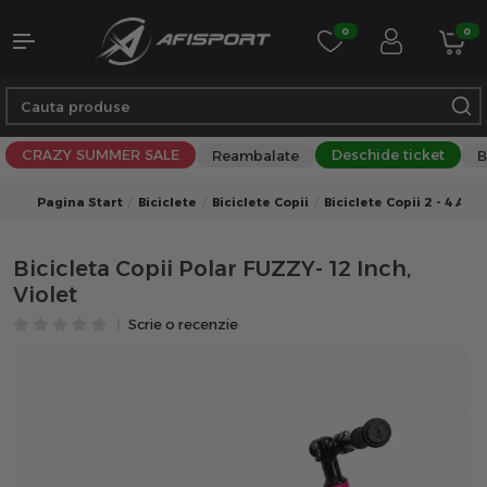
0
0
CRAZY SUMMER SALE
Deschide ticket
Reambalate
B
Pagina Start
Biciclete
Biciclete Copii
Biciclete Copii 2 - 4 Ani
Bicicleta Copii Polar FUZZY- 12 Inch,
Violet
Scrie o recenzie