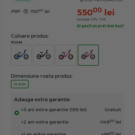
COD:
PB-P122A07252
00
550
lei
00
PRP
:
700
lei
include 21% TVA
Ai gasit un pret mai bun?
Culoare produs:
Violet
Dimensiune roata produs:
12 inch
Adauga extra garantie:
+3 ani extra garantie (199 lei)
Gratuit
00
+2 ani extra garantie
+
149
lei
00
+1 an extra garantie
+
99
lei