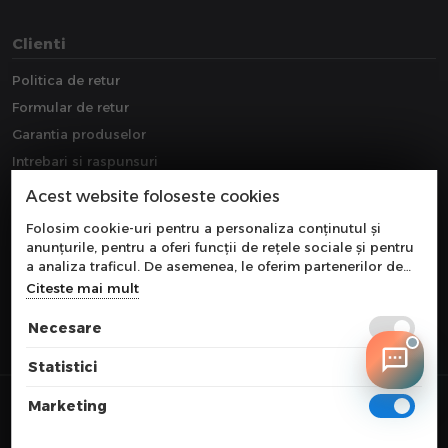
Clienti
Politica de retur
Formular de retur
Garantia produselor
Intrebari si raspunsuri
Downloads
Acest website foloseste cookies
Extragarantie
Folosim cookie-uri pentru a personaliza conținutul și
anunțurile, pentru a oferi funcții de rețele sociale și pentru
a analiza traficul. De asemenea, le oferim partenerilor de
rețele sociale, de publicitate și de analize informații cu
Citeste mai mult
privire la modul în care folosiți site-ul nostru. Aceștia le
pot combina cu alte informații oferite de dvs. sau culese în
Necesare
urma folosirii serviciilor lor.
Statistici
© 2026 COMPONEVO
Marketing
Toate preturile sunt exprimate in lei si includ tva. Ofertele sunt valabile
in limita stocului disponibil.